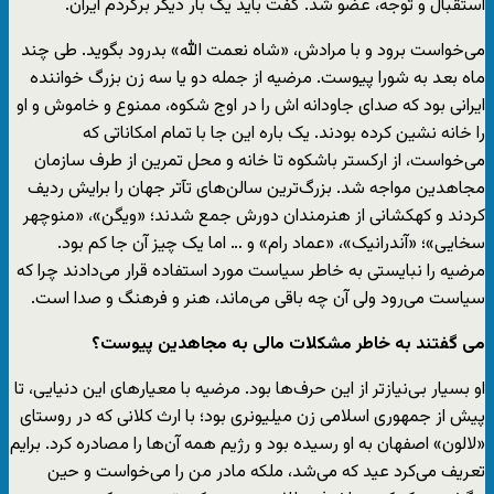
استقبال و توجه، عضو شد. گفت باید یک بار دیگر برگردم ایران.
می‌خواست برود و با مرادش، «شاه نعمت الله» بدرود بگوید. طی چند
ماه بعد به شورا پیوست. مرضیه از جمله دو یا سه زن بزرگ خواننده
ایرانی بود که صدای جاودانه اش را در اوج شکوه، ممنوع و خاموش و او
را خانه نشین کرده بودند. یک باره این جا با تمام امکاناتی که
می‌خواست، از ارکستر باشکوه تا خانه و محل تمرین از طرف سازمان
مجاهدین مواجه شد. بزرگ‌ترین سالن‌های تآ‌تر جهان را برایش ردیف
کردند و کهکشانی از هنرمندان دورش جمع شدند؛ «ویگن»، «منوچهر
سخایی»؛ «آندرانیک»، «عماد رام» و … اما یک چیز آن جا کم بود.
مرضیه را نبایستی به خاطر سیاست مورد استفاده قرار می‌دادند چرا که
سیاست می‌رود ولی آن چه باقی می‌ماند، هنر و فرهنگ و صدا است.
می گفتند به خاطر مشکلات مالی به مجاهدین پیوست؟
او بسیار بی‌نیاز‌تر از این حرف‌ها بود. مرضیه با معیارهای این دنیایی، تا
پیش از جمهوری اسلامی زن میلیونری بود؛ با ارث کلانی که در روستای
«لالون» اصفهان به او رسیده بود و رژیم همه آن‌ها را مصادره کرد. برایم
تعریف می‌کرد عید که می‌شد، ملکه مادر من را می‌خواست و حین