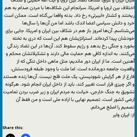
میان ایران و عراق، شکاف تضاد بین اروپا و آیت الله خمینی و شکاف
اختلاف بین اروپا و امریکا. سرانجام این شکاف‌ها با مردن صدام به هم
ریختند و کشتار «لیبرتی» رخ داد. بدنه واقعا بی‌گناه است. ممکن است
خرد و دانش سیاسی اعضا اندک باشد اما من آن‌ها را سال‌ها
می‌شناسم. آن‌ها امروز باز هم در شکاف بین ایران و امریکا، جایی برای
خودشان پیدا کرده‌اند. استراتژی‎شان هم این است که دری به تخته
بخورد و جنگی رخ بدهد و رژیم سقوط کند. آن‌ها در این تضاد زندگی
می‌کنند. به اندازه کافی هم حمایت مالی دارند و تشکیلاتشان محکم و
آهنین است. ما از ایران دور ماندیم؛ مثل ماهی داخل تنگی که از
واقعیت جامعه دورمانده است. اما ملت با وجود طبقه فرودستش،
فارغ از هر گرایش شوونیستی، یک ملت فلج نیست. آن‌ها زنده هستند
و اگر چیزی قرار است تغییر کند، باید از داخل ایران انجام شود. هرگونه
تشویق به جنگ خارجی، خیانت به مردم ایران و زیر ضرب بردن تمامیت
ارضی کشور است. تصمیم نهایی با اراده ملی است و من فقط آن
تصمیم را اصلح می‌دانم.
از: ایران وایر
Share this: