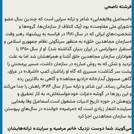
فرشته ناصحی
«اسماعیل وفایغمایی» شاعر و ترانه سرایی است که چندین سال عضو
«شورای ملی مقاومت» بود (یک ائتلاف از سازمان‌ها، گروه‌ها و
شخصیت‌های ایرانی که در سال ۱۹۸۱ در فرانسه به پیشنهاد رهبر وقت
«سازمان مجاهدین خلق» به منظور سرنگونی نظام جمهوری اسلامی و
استقرار دموکراسی در ایران بنیان گذاشته شد). او از سال ۱۳۵۰ با
هواداران سازمان مجاهدین خلق آشنا و همراه‎شان شد اما به علت
تردید و شکی که به روش مبارزه در سازمان داشت، مسیر پرمحنتی را
پشت سر گذاشت؛ مسیری که‌ گاه او راباغبان کمپ «اشرف» در عراق،
گاهی مسوول آبدارخانه «رادیو مجاهد» و گاهی به بالا‌ترین رده
سازمانی رساند. این شاعر و ترانه سرا از سال ۱۳۸۴ راهش را جدا می‌کند
و این روز‌ها در گوشه «عزلت خودخواسته‌اش»، به کار تحقیق و
پژوهش در حوزه تاریخ ادبیات مشغول است.اسماعیل وفا یغمایی
سراینده اشعار زیادی است که «مرضیه» خواننده در سال‌های پیوستن
به سازمان مجاهدین اجرا کرد
می‌گویند شما دوست نزدیک خانم مرضیه و سراینده ترانه‌هایشان