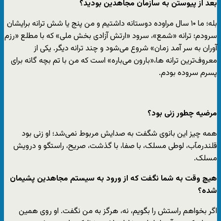
بعد از پیوستن به سازمان مجاهدین بودید؟
بله؛ ما ۱۰ سال مراوده دوستانه داشتیم و من پنج یا شش ترانه برایشان
سرودم؛ ترانه «شمع»، سرود «ارتش آزادی بخش ملی» که با مطلع «رزم
آوران به سر آمد زمان» شروع می‌شود و چند ترانه دیگر. یکی از
معروف‌ترین ترانه ها،«بارون می‌باره» است که من با تم بچه گانه برای
پسرم سروده بودم.
مرضیه چطور زنی بود؟
همه چیز این بانوی شگفت به صدایش مربوط نمی‌شد؛ او زنی بود
قلندرمآب، لوطی مسلک، با صفا، با گذشت، صریح، راست‏گو و درویش
مسلک.
هیچ وقت به شما نگفت که از ورود به سیستم مجاهدین پشیمان
شده؟
اگر بخواهم راستش را بگویم، نه، هرگز به من نگفت. او روی همین