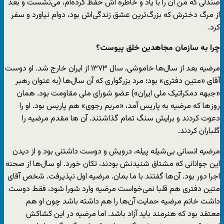
صندلی که من آن را با یاد و خاطره اش حفظ کرده‌ام، می‌نشست و بعد
از مرگ دخترش که بزرگ‌ترین عشق زندگی‌اش بود، دوام نیاورد و سفر
کرد.
چرا به سازمان مجاهدین خلق پیوست؟
مرضیه بعد از سال‌ها خاموشی، سال ۱۳۷۳ از ایران خارج شد. او دوست
آقای «متین دفتری» بود؛ مرد بزرگواری که آن سال‌ها (به عنوان رهبر
«جبهه دمکراتیک ملی ایران») عضو شورای ملی مقاومت بود.‌‌ همان
روز‌ها که مرضیه به پاریس آمد، «مریم رجوی» هم پاریس بود. او را
دعوت کردند و برایش سنگ تمام گذاشتند. آن ها مقدم مرضیه را
گل‎باران کردند.
مرضیه انسانی بی‌شیله پیله، درویش و دوست داشتنی بود و از دیدن
این جوانانی که مشتاق شنیدنش بودند، تکان خورد. او سال‌ها از صحنه
اجرا دور بود. آن‌ها گفتند با ما بمان. مرضیه اول نپذیرفت. شخص آقای
متین دفتری هم قلبا نمی‌خواست مرضیه وارد شورا شود، فقط دوست
داشت خانم مرضیه حمایت آن‌ها را هم داشته باشد چون او هم
معتقد بود که هنرمند باید آزاد باشد. اما مرضیه در این کشاکش