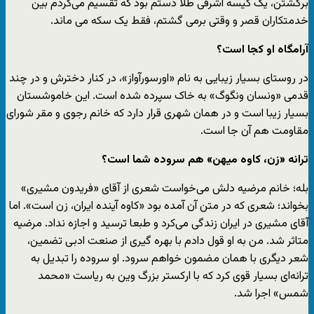
برگشتن، یک کیسه اشرفی طلا دستم بود که تقسیم می‌کردم بین
خدمت‎کاران قصر و وقتی برمی گشتم، فقط یک سکه می ماند.
آرامگاه او کجا است؟
در روستای بسیار زیبایی به نام «اورسورآواز»، در کنار دخترش و در چند
قدمی «ونسان ونگوگ» به خاک سپرده شده است. این خاموشستان
بسیار زیبا است و در‌‌ همان شهری قرار دارد که خانم رجوی و مقر شورای
مقاومت هم آن جا است.
ترانه «زن، کاوه میهن» هم سروده شما است؟
بله؛ خانم مرضیه دلش می‌خواست شعری از آقای «فریدون مشیری»
بخواند؛ شعری که در متن آن آمده بود «کاوه آینده ایران، زن است». اما
آقای مشیری در ایران زندگی می‌کرد و طبعا ترسید و اجازه نداد. مرضیه
متاثر شد. من به او قول دادم با بهره گیری از صنعت ادبی تضمین،
شعر دیگری با‌‌ همان مضمون خواهم سرود. او سروده را تبدیل به
ترانه‌ای بسیار قوی کرد که با ارکستر بزرگ وین به ریاست «محمد
شمس» اجرا شد.