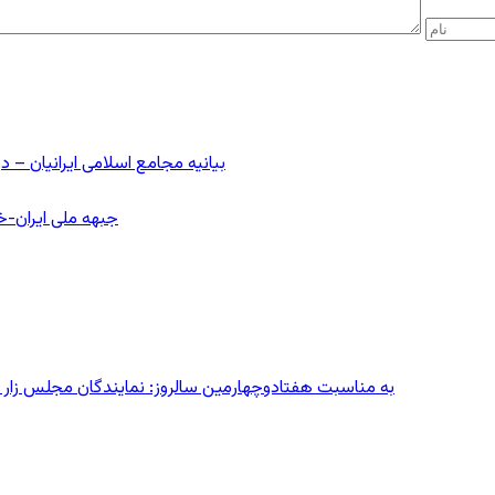
بیانیه مجامع اسلامی ایرانیان 
جبهه ملی ایران-خا
به مناسبت هفتادوچهارمین سالروز: نمایندگان مجلس زار می‌زدند/ تهران در آتش؛ ۳۰ تیر