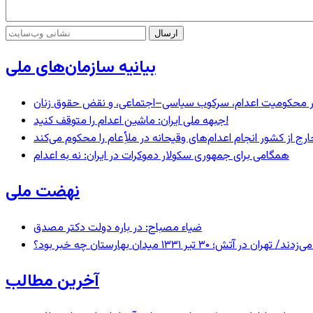
بیانیه سازمان‌های ملی
– در محکومیت اعدام، سرکوب سیاسی–اجتماعی، و نقض حقوق زنان
جبهه ملی ایران: ماشین اعدام را متوقف کنید!
رج از کشور انجام اعدام‌های وقیحانه در ملأِعام را محکوم می‌کند
همگامی برای جمهوری سکولار دموکرات در ایران: نه به اعدام
نهضت ملی
ضیاء مصباح: در باره دولت دکتر مصدق
 ۱۳۳۱ میدان بهارستان چه خبر بود؟
آخرین مطالب