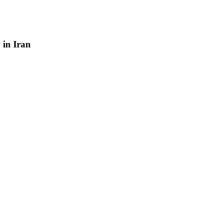
y
in
Iran