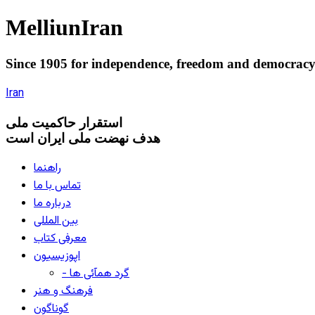
Melliun
Iran
Since 1905 for
independence
,
freedom
and
democrac
Iran
استقرار
حاکميت ملی
هدف نهضت ملی ایران است
راهنما
تماس با ما
درباره ما
بین المللی
معرفی کتاب
اپوزیسیون
- گرد همآئی ها
فرهنگ و هنر
گوناگون