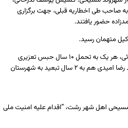
ه صاحب طی اخطاریه قبلی، جهت برگزاری
وکیل متهمان رسید.
بر اساس حکم صادره آقایان یوسف ندرخانی، محمد رضا امیدی، محمد علی مسیب زاده و زمان فدائی، هر یک به تحمل ۱۰ سال حبس تعزیری
محکوم شدند. علاوه بر آن کشیش یوسف ندرخانی به ۲ سال تبعید به شهرستان نیک شهر و محمد رضا امیدی هم به ۲ سال تبعید به شهرستان
سیحی اهل شهر رشت، “اقدام علیه امنیت ملی