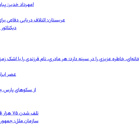
مهرداد خدیر: پیام روشن پزشکیان در گفت‌و‌گوی تصویری با مرد نامرئی: من هستم!
عربستان: ائتلاف دریایی دفاعی بر
دیکتاتور 
ای، خاطره عزیزی را در سینه دارد؛ هر مادری، نام فرزندی را با اشک زمز
عصر ایرا
از سکوهای پارس ج
تلف شدن ۷۵ هزار قطعه ماهی در رودخانه مسقان شیراز بر اثر ورود شورابه فوق‌اشباع
سازمان ملل: جمهوری