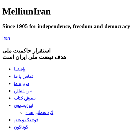
Melliun
Iran
Since 1905 for
independence
,
freedom
and
democrac
Iran
استقرار
حاکميت ملی
هدف نهضت ملی ایران است
راهنما
تماس با ما
درباره ما
بین المللی
معرفی کتاب
اپوزیسیون
- گرد همآئی ها
فرهنگ و هنر
گوناگون