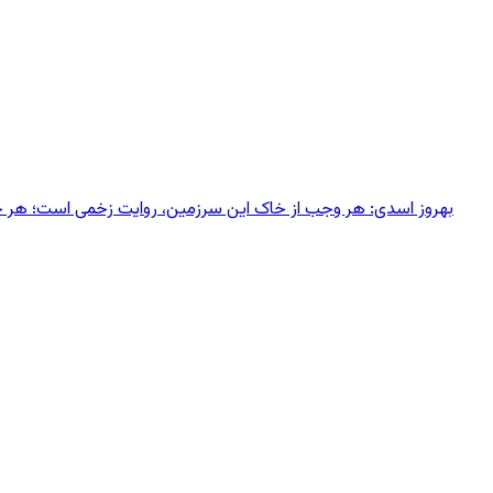
بهروز اسدی: هر وجب از خاک‌ این سرزمین، روایت زخمی است؛ هر خانه‌