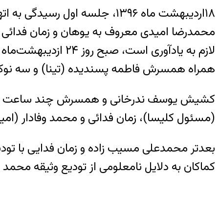
۱۸اردیبهشت ماه ۱۳۹۶، جلسه 
محمدرضا امیدی معروف به یوهان و زمان فدائی معروف به صاحب در شعبه ۲۶ دادگاه انقلا
همراه همسرش فاطمه پسندیده (تینا) و سه نو
کشیش یوسف ندرخانی و همسرش چند ساعت بعد آ
(مسئول کلیسا)، زمان فدائی و محمد وفادار (امی
کماکان به دلایل نامعلومی از تودیع وثیقه محمد 