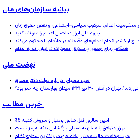
بیانیه سازمان‌های ملی
– در محکومیت اعدام، سرکوب سیاسی–اجتماعی، و نقض حقوق زنان
جبهه ملی ایران: ماشین اعدام را متوقف کنید!
رج از کشور انجام اعدام‌های وقیحانه در ملأِعام را محکوم می‌کند
همگامی برای جمهوری سکولار دموکرات در ایران: نه به اعدام
نهضت ملی
ضیاء مصباح: در باره دولت دکتر مصدق
 ۱۳۳۱ میدان بهارستان چه خبر بود؟
آخرین مطالب
35 امین سالروز قتل شاپور بختیار و سروش کتیبه
تهران: توافق با عمان به معنای بازگشایی تنگه هرمز نیست
خبر «وخامت حال» مجتبی خامنه‌ای در بالاترین سطوح نظام