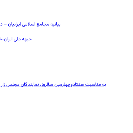
بیانیه مجامع اسلامی ایرانیان 
جبهه ملی ایران-خا
به مناسبت هفتادوچهارمین سالروز: نمایندگان مجلس زار می‌زدند/ تهران در آتش؛ ۳۰ تیر