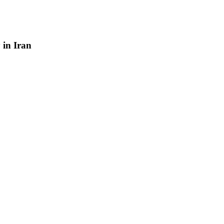
y
in
Iran