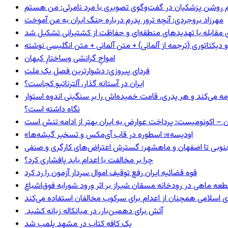
مهرزاد بروجردی: آنچه ترور پدرم درباره جنگ ایران به من آموخت
ای مقابله با تهدیدهای منطقه‌ای و حفاظت از کشتیرانی تشکیل شد
و دیکتاتوری (ترجمه از آلمانی) + متن آلمانی + متن انگلیسی نوشته
‌امواجِ گرانشی وساختارِ کیهان
فردای پیروزی؛ دشوارترین فصل یک ملت
ایران در آستانه گذار، آلترناتیو کجاست؟
مه می‌کند و هر پدری، قامت خمیده‌اش را بر سنگینی اندوه استوار
نگاه داشته است؟
ن – اکونومیست: پرداخت عوارض به ایران بهتر از ادامه تنش است
«اودیسه»؛ اسطوره در قاب آی‌مکس و تسخیر گیشه‌ها
نوبی تا اصفهان و ماهشهر؛ گسترش اعتراض‌های کارگری و صنفی
چرا بر مخالفت با اعدام باید پافشاری کرد؟
قوه قضائیه ایران رفع توقیف اموال سردار آزمون را رد کرد
 اسلامی همچنان از اعدام برای سرکوب مخالفان استفاده می‌کند
آتش برای دهمین‌بار، در میانکاله زبانه کشید
یک کافه کتاب در مشهد پلمب شد