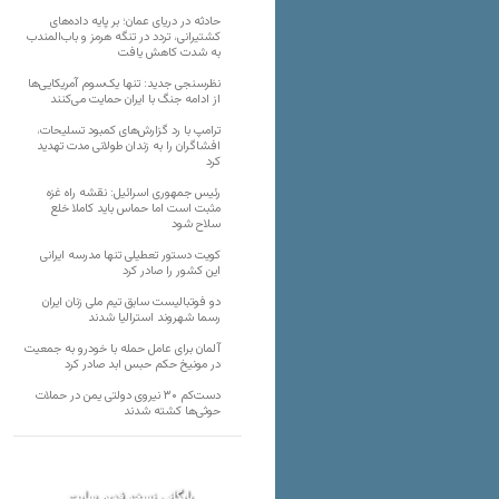
حادثه در دریای عمان؛ بر پایه داده‌های
کشتیرانی، تردد در تنگه هرمز و باب‌المندب
به شدت کاهش یافت
نظرسنجی جدید: تنها یک‌سوم آمریکایی‌ها
از ادامه جنگ با ایران حمایت می‌کنند
ترامپ با رد گزارش‌های کمبود تسلیحات،
افشاگران را به زندان طولانی مدت تهدید
کرد
رئیس‌ جمهوری اسرائیل: نقشه راه غزه
مثبت است اما حماس باید کاملا خلع
سلاح شود
کویت دستور تعطیلی تنها مدرسه ایرانی
این کشور را صادر کرد
دو فوتبالیست سابق تیم ملی زنان ایران
رسما شهروند استرالیا شدند
آلمان برای عامل حمله با خودرو به جمعیت
در مونیخ حکم حبس ابد صادر کرد
دست‌کم ۳۰ نیروی دولتی یمن در حملات
حوثی‌ها کشته شدند
بایگانی نسخه قدیم سایت