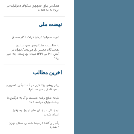
همگامی برای جمهوری سکولار دموکرات در
ایران: نه به اعدام
نهضت ملی
ضیاء مصباح: در باره دولت دکتر مصدق
به مناسبت هفتادوچهارمین سالروز:
نمایندگان مجلس زار می‌زدند/ تهران در
آتش؛ ۳۰ تیر ۱۳۳۱ میدان بهارستان چه خبر
بود؟
آخرین مطالب
پیام روشن پزشکیان در گفت‌و‌گوی تصویری
با مرد نامرئی: من هستم!
لایحه صلح ترکیه چیست و آیا به درگیری با
پ‌ک‌ک پایان خواهد داد؟
دو زندانی در زندان های اردبیل و دزفول
اعدام شدند
رگبار پراکنده در نیمه شمالی استان تهران
تا شنبه