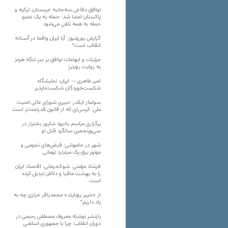
توافق دفاعی سه‌جانبه عربستان، ترکیه و
پاکستان امضا شد؛ حمله به یک عضو،
حمله به همه تلقی می‌شود
گزارش یورونیوز؛ آیا ایران واقعا در آستانه
انقلاب است؟
جزئیات و ابهامات توافق بر سر تنگه هرمز
به روایت رویترز
امیر طاهری – ایران: نمایشگاه
شکست‌خوردگان شکست‌ناپذیر
سولماز ایکدر: دبیری شورای عالی امنیت
ملی؛ کرسی‌ای که از قانون قدرتمندتر است
برگزاری مراسم یادبود شاپور بختیار در
سی‌وپنجمین سالگرد قتل او
شهر در خاموشی؛ قبض‌های نجومی و
موتور برق یک میلیارد تومانی
فرشاد مؤمنی: شوک‌درمانی، اقتصاد ایران
را به بهشت مافیا و دلالان تبدیل کرده
است
از «خیبر یونایتد» محمدباقر خرازی چه به
یاد داریم؟
بازنشر نوشته معروف مصطفی رحیمی در
دوران انقلاب: چرا با جمهوری اسلامی