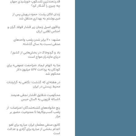
قدرت‌مندترین تلسکوپ خورشیدی جهان
چه چیزی را آشکار کرد؟
زندان لاکان رشت؛ حمزه درویش پس از
ضرب‌وشتم به بهداری منتقل شد
چاقوی اصیل زنجان زیر فشار فولاد گران و
اجناس تقلبی ارزان
مشهد؛ ۲۰ برابر شدن پلمب واحدهای
صنفی نسبت به سال گذشته
باد و گردوخاک در بخش‌هایی از کشور/
دریای مازندران مواج است
متا به اتهام ایجاد «مزاحمت عمومی» برای
کودکان به پرداخت ۵۶۷ میلیون دلار
محکوم شد
در هفته‌ای که گذشت؛ نگاهی به گزارشات
محیط زیستی در ایران
محکومیت شقایق افشار نجفی هنرمند
۱۸ساله قزوینی به ۹سال حبس
رنج خانواده‌های کشته‌شدگان اعتراضات؛ از
پلمب کسب‌وکارها تا ممنوعیت حضور بر
مزار
کانون صنفی معلمان ایران: مبارزه برای لغو
اعدام بخشی از مبارزه برای آزادی و عدالت
است