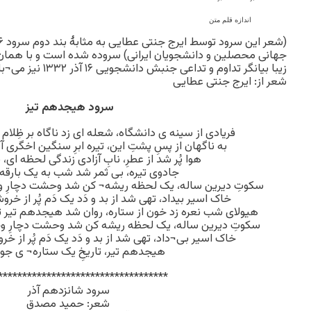
اندازه قلم متن
جهانی محصلین و دانشجویان ایرانی) سروده شده است و با همان 
زیبا بیانگر تداوم و تداعی جنبش دانشجویی ۱۶ آذر ۱۳۳۲ نیز می¬باشد).
شعر از: ایرج جنتی عطایی
سرود هیجدهم تیز
فریادی از سینه ی دانشگاه، شعله ای زد ناگاه بر ظِلا
به ناگهان از پسِ پشتِ این، تیره ابرِ سنگین اخگری
هوا پُر شد از عطرِ، نابِ آزادی زندگی لحظه ای، 
جادوی تیره، بی ثمر شد شب به یک بارق
سکوتِ دیرین ساله، یک لحظه ریشه¬ کن شد وحشت دچارِ
خاک اسیر بیداد، تهی شد از بد و دَد یک دَم پُر از خرو
هیولای شب نعره زد خون از ستاره، روان شد هیجدهم تیر ت
سکوتِ دیرین ساله، یک لحظه ریشه کن شد وحشت دچارِ 
خاک اسیر بی¬داد، تهی شد از بد و دَد یک دَم پُر از خر
هیجدهم تیر، تاریخِ یک ستاره¬ ی جو
***********************************
سرود شانزدهم آذر
شعر: حمید مصدق