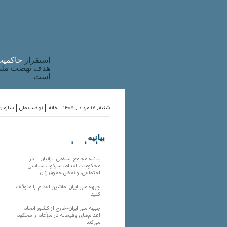
استقرار
حاکميت
هدف نهضت ملی 
است
شنبه, ۱۷ مرداد , ۱۴۰۵ |
خانه
نهضت ملی
سازمان‌
بیانیه
سازمان‌های
ملی
بیانیه مجامع اسلامی ایرانیان – در
محکومیت اعدام، سرکوب سیاسی–
اجتماعی، و نقض حقوق زنان
جبهه ملی ایران: ماشین اعدام را متوقف
کنید!
جبهه ملی ایران-خارج از کشور انجام
اعدام‌های وقیحانه در ملأِعام را محکوم
می‌کند