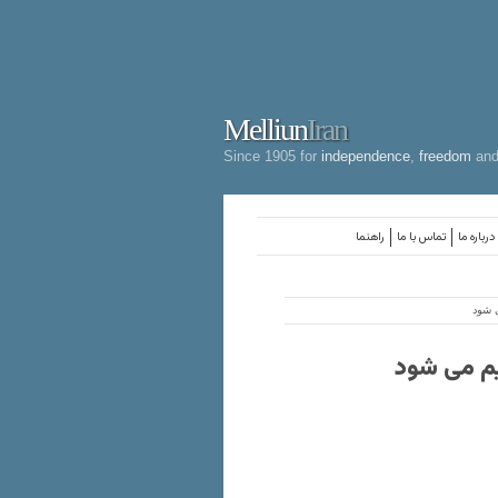
Melliun
Iran
Since 1905 for
independence
,
freedom
an
درباره ما
تماس با ما
راهنما