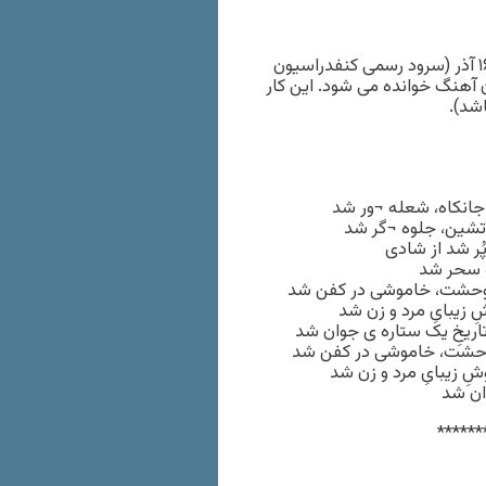
(شعر این سرود توسط ایرج جنتی عطایی به مثابۀ بند دوم سرود ۱۶ آذر (سرود رسمی کنفدراسیون
آهنگ خوانده می شود. این کار
م جانکاه، شعله ¬ور شد
 آتشین، جلوه ¬گر شد
پُر شد از شادی
ه سحر شد
 وحشت، خاموشی در کفن شد
شِ زیبایِ مرد و زن شد
اریخِ یک ستاره ی جوان شد
وحشت، خاموشی در کفن شد
وشِ زیبایِ مرد و زن شد
ان شد
******