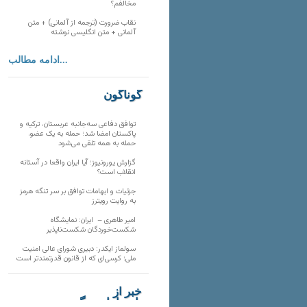
مخالفم؟
نقاب ضرورت (ترجمه از آلمانی) + متن
آلمانی + متن انگلیسی نوشته
ادامه مطالب...
گوناگون
توافق دفاعی سه‌جانبه عربستان، ترکیه و
پاکستان امضا شد؛ حمله به یک عضو،
حمله به همه تلقی می‌شود
گزارش یورونیوز؛ آیا ایران واقعا در آستانه
انقلاب است؟
جزئیات و ابهامات توافق بر سر تنگه هرمز
به روایت رویترز
امیر طاهری – ایران: نمایشگاه
شکست‌خوردگان شکست‌ناپذیر
سولماز ایکدر: دبیری شورای عالی امنیت
ملی؛ کرسی‌ای که از قانون قدرتمندتر است
خبر از
تارنماهای دیگر