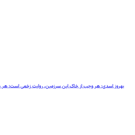
بهروز اسدی: هر وجب از خاک‌ این سرزمین، روایت زخمی است؛ هر خانه‌