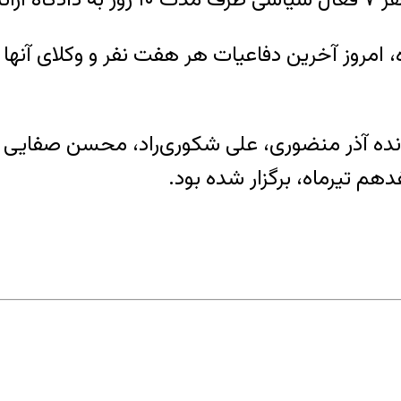
ی افزود: «پس از سپری شدن مدت ۱۰ روزه، امروز آخرین دفاعیات هر هف
نده آذر منضوری، علی شکوری‌راد، محسن صفایی ف
م تیرماه، برگزار شده بود.