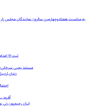
به مناسبت هفتادوچهارمین سالروز: نمایندگان مجلس زار می‌زدند/ تهران در آتش؛ ۳۰ تیر
ثبت ۷۱ اعدام در ژوئیه؛ شمار اعدام‌ها در سال ۲۰۲۶ به دست‌کم ۴۴۴ نفر رسید
مستند یحیی سرخانی؛ ش
زندان اردبیل؛ احراز هویت ۵۴ شهرو
احتمال
آفرود ب
ایران رحیم‌پور؛ زنی 