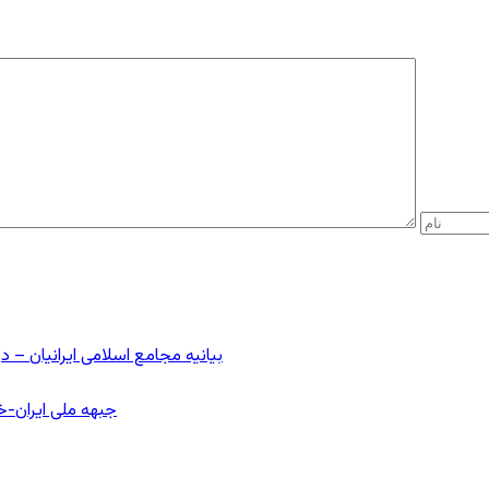
بیانیه مجامع اسلامی ایرانیان 
جبهه ملی ایران-خا