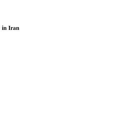
y
in
Iran