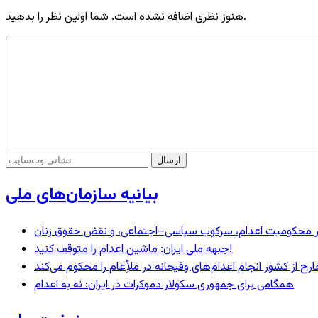
هنوز نظری اضافه نشده است. شما اولین نظر را بدهید.
بیانیه سازمان‌های ملی
– در محکومیت اعدام، سرکوب سیاسی–اجتماعی، و نقض حقوق زنان
جبهه ملی ایران: ماشین اعدام را متوقف کنید!
رج از کشور انجام اعدام‌های وقیحانه در ملأِعام را محکوم می‌کند
همگامی برای جمهوری سکولار دموکرات در ایران: نه به اعدام