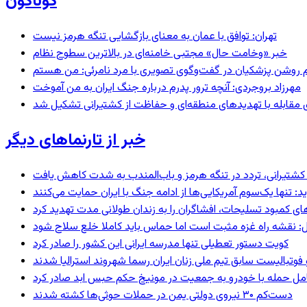
گوناگون
تهران: توافق با عمان به معنای بازگشایی تنگه هرمز نیست
خبر «وخامت حال» مجتبی خامنه‌ای در بالاترین سطوح نظام
مهرزاد بروجردی: آنچه ترور پدرم درباره جنگ ایران به من آموخت
ای مقابله با تهدیدهای منطقه‌ای و حفاظت از کشتیرانی تشکیل شد
خبر از تارنماهای دیگر
ای کشتیرانی، تردد در تنگه هرمز و باب‌المندب به شدت کاهش یافت
 تنها یک‌سوم آمریکایی‌ها از ادامه جنگ با ایران حمایت می‌کنند
های کمبود تسلیحات، افشاگران را به زندان طولانی مدت تهدید کرد
: نقشه راه غزه مثبت است اما حماس باید کاملا خلع سلاح شود
کویت دستور تعطیلی تنها مدرسه ایرانی این کشور را صادر کرد
 فوتبالیست سابق تیم ملی زنان ایران رسما شهروند استرالیا شدند
عامل حمله با خودرو به جمعیت در مونیخ حکم حبس ابد صادر کرد
دست‌کم ۳۰ نیروی دولتی یمن در حملات حوثی‌ها کشته شدند