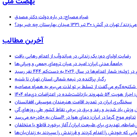
نهضت ملی
ضیاء مصباح: در باره دولت دکتر مصدق
 ۱۳۳۱ میدان بهارستان چه خبر بود؟
آخرین مطالب
رضایت اولیای دم؛ یک زندانی در میاندوآب از اعدام رهایی یافت
جامعهٔ مدنی ایران: امید در میان ترومای جمعی و ویرانی‌ها
رگبار پراکنده در نیمه شمالی استان تهران تا شنبه
کنجه‌گرم می‌گفت از تسلط بر تو لذت می‌برم به همراه مصاحبه
ند بازداشت‌شده در اعتراضات دی‌ماه ۱۴۰۴
سختگیری ایران در تمدید اقامت هنرمندان موسیقی افغانستان
 وزش باد شدید و رعد و برق در برخی نقاط کشور طی روزهای آتی
تداوم موج گرما در ایران؛ دمای هوا در ۶استان به ۵۰درجه می‌رسد
ی‌ضابطه، تهدیدی برای طبیعت ایران/ آغاز برخورد قاطع با متخلفان
بهایی که خودش را اعدام کردند و فرزندش را سپردند به زندان‌بان‌ها