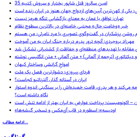
35 امین سالروز قتل شاپور بختیار و سروش کتیبه
؛ یکی از کهن‌ترین آیین‌های ازدواج جهان هنوز در ایران زنده است
تهران: توافق با عمان به معنای بازگشایی تنگه هرمز نیست
خبر «وخامت حال» مجتبی خامنه‌ای در بالاترین سطوح نظام
مهرزاد بروجردی: آنچه ترور پدرم درباره جنگ ایران به من آموخت
ای مقابله با تهدیدهای منطقه‌ای و حفاظت از کشتیرانی تشکیل شد
و دیکتاتوری (ترجمه از آلمانی) + متن آلمانی + متن انگلیسی نوشته
‌امواجِ گرانشی وساختارِ کیهان
فردای پیروزی؛ دشوارترین فصل یک ملت
ایران در آستانه گذار، آلترناتیو کجاست؟
مه می‌کند و هر پدری، قامت خمیده‌اش را بر سنگینی اندوه استوار
نگاه داشته است؟
ن – اکونومیست: پرداخت عوارض به ایران بهتر از ادامه تنش است
«اودیسه»؛ اسطوره در قاب آی‌مکس و تسخیر گیشه‌ها
ادامه مطالب...