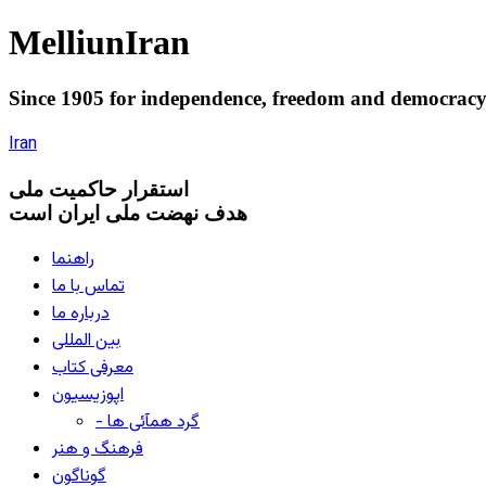
Melliun
Iran
Since 1905 for
independence
,
freedom
and
democrac
Iran
استقرار
حاکميت ملی
هدف نهضت ملی ایران است
راهنما
تماس با ما
درباره ما
بین المللی
معرفی کتاب
اپوزیسیون
- گرد همآئی ها
فرهنگ و هنر
گوناگون