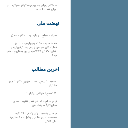
همگامی برای جمهوری سکولار دموکرات در
ایران: نه به اعدام
نهضت ملی
ضیاء مصباح: در باره دولت دکتر مصدق
به مناسبت هفتادوچهارمین سالروز:
نمایندگان مجلس زار می‌زدند/ تهران در
آتش؛ ۳۰ تیر ۱۳۳۱ میدان بهارستان چه خبر
بود؟
آخرین مطالب
اهمیتِ تاریخیِ نخست‌وزیریِ دکتر شاپور
بختیار
۷ تجمع اعتراضی برگزار شد
ترور مداح، نقد خرافه یا تقویت همان
سازوکار؟ – رضا باقری
بررسی وضعیت زنان زندانی؛ گفتگو با
محمدحسین آقاسی، وکیل دادگستری/
علی کلائی