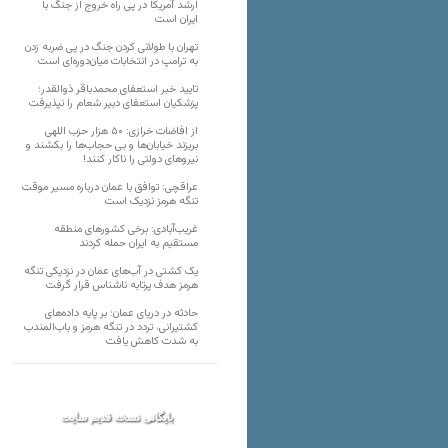
ارشد آمریکا در پی راه خروج از جنگ با
ایران است
تهران با طولانی کردن جنگ در پی ضربه زدن
به ترامپ در انتخابات میان‌دوره‌ای است
تایید خبر استعفای محمدباقر ذوالقدر؛
پزشکیان استعفای دبیر شعام را نپذیرفت
از افاضات خرازی: ۵۰ هزار حزب اللهی
بریزند خیابان‌ها و بی حجاب‌ها را بکشند و
نیرو‌های دولتی را ناکار کنند!
عراقچی: توافق با عمان درباره مسیر موقت
تنگه هرمز نزدیک است
غریب‌آبادی: برخی کشورهای منطقه
مستقیم به ایران حمله کردند
یک کشتی در آب‌های عمان در نزدیکی تنگه
هرمز هدف پرتابه ناشناس قرار گرفت
حادثه در دریای عمان؛ بر پایه داده‌های
کشتیرانی، تردد در تنگه هرمز و باب‌المندب
به شدت کاهش یافت
بایگانی نسخه قدیم سایت