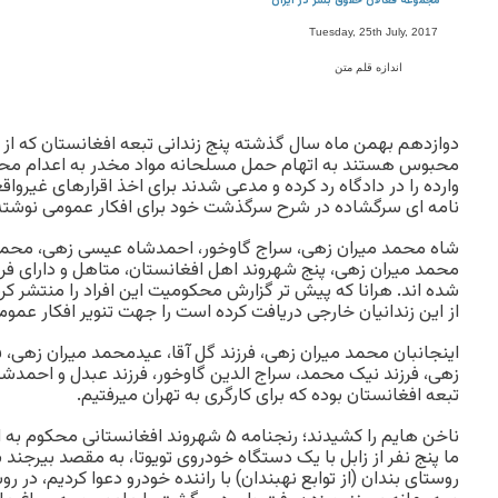
مجموعه فعالان حقوق بشر در ایران
Tuesday, 25th July, 2017
اندازه قلم متن
دوازدهم بهمن ماه سال گذشته پنج زندانی تبعه افغانستان که از 
محبوس هستند به اتهام حمل مسلحانه مواد مخدر به اعدام محکو
وارده را در دادگاه رد کرده و مدعی شدند برای اخذ اقرارهای غیروا
نامه ای سرگشاده در شرح سرگذشت خود برای افکار عمومی نوشته ا
شاه محمد میران زهی، سراج گاوخور، احمدشاه عیسی زهی، محمد م
محمد میران زهی، پنج شهروند اهل افغانستان، متاهل و دارای فر
شده اند. هرانا که پیش تر گزارش محکومیت این افراد را منتشر کر
از این زندانیان خارجی دریافت کرده است را جهت تنویر افکار عمومی
اینجانبان محمد میران زهی، فرزند گل آقا، عیدمحمد میران زهی، ف
زهی، فرزند نیک محمد، سراج الدین گاوخور، فرزند عبدل و احمدش
تبعه افغانستان بوده که برای کارگری به تهران میرفتیم.
ناخن هایم را کشیدند؛ رنجنامه ۵ شهروند افغانستانی محکوم به اعدام
ما پنج نفر از زابل با یک دستگاه خودروی تویوتا، به مقصد بیرجند 
روستای بندان (از توابع نهبندان) با راننده خودرو دعوا کردیم، در روس