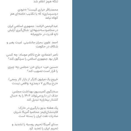
تنگه هرمز اعلام شد
محمدباقر خرازی کیست؟ «خودیِ
دردسرسازی» که با تکذیب خامنه‌ای هم
کوتاه نیامد
عبدالرحمن الراشد: جمهوری اسلامی ایران
در محاصره سه‌جبهه‌ای؛ شکل‌گیری آرایش
تازه قدرت در خاورمیانه
احمد علوی: بحران جانشینی، غیبت رهبر و
شکاف در حکومت
ناصر اعتمادی: طرح ناکام موساد: چه کسی
قرار بود جمهوری اسلامی را سرنگون کند؟
حسین عرب: دریای خزر؛ مجلس چه چیزی
را قرار است تصویب کند؟
خروج یک میلیون کارگر از بازار کار رسمی/
«نرخ بیکاری ۷ درصدی» واقعی نیست
سخنگوی کمیسیون بهداشت مجلس:
حذف ارز دارو می‌تواند ۱۴۰۶ را به «سال
کشتار بیماران» تبدیل کند
یک هفته بدون بارگیری در خارک؛
فایننشال‌تایمز: محاصره آمریکا شریان
صادرات نفت ایران را بسته است
سنای آمریکا تحریم روسیه را تشدید و
تحریم ایران را تمدید کرد