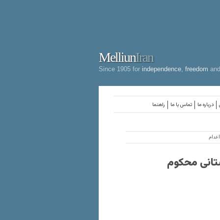
Melliun
Iran
Since 1905 for
independence
,
freedom
an
درباره ما
تماس با ما
راهنما
 شهروند افغانستانی محکوم