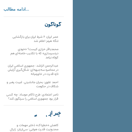
ادامه مطالب...
گوناگون
عصر ایران: ۶ شرط ایران برای بازگشایی
تنگه هرمز اعلام شد
محمدباقر خرازی کیست؟ «خودیِ
دردسرسازی» که با تکذیب خامنه‌ای هم
کوتاه نیامد
عبدالرحمن الراشد: جمهوری اسلامی ایران
در محاصره سه‌جبهه‌ای؛ شکل‌گیری آرایش
تازه قدرت در خاورمیانه
احمد علوی: بحران جانشینی، غیبت رهبر و
شکاف در حکومت
ناصر اعتمادی: طرح ناکام موساد: چه کسی
قرار بود جمهوری اسلامی را سرنگون کند؟
خبر از
تارنماهای دیگر
کاهش «خطرناک» ذخایر مهمات و
محدودیت قدرت هوایی؛ سی‌ان‌ان: ژنرال