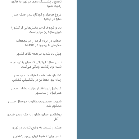
تجمع بازنشستگان هما در تهران/ قانون
رعایت شود
فروغ فرخزاد و کودکانِ بندرِ جنگ، بندرِ
صلح در ایتالیا
باد و گردوخاک در بخش‌هایی از کشور/
دریای مازندران مواج است
حجاب در ایران؛ از مدارا در تجمعات
حکومتی تا برخورد در کافه‌ها
وزش باد شدید در همه نقاط کشور
نسل معلق؛ ایرانیانی که میان رفتن، دیده
شدن و بازگشت زندگی می‌کنند
۱۵۹ بازداشت‌شده اعتراضات دی‌ماه در
زندان یزد؛ ده‌ها تن در بلاتکلیفی قضایی
گزارش| پایان اقتدار وزارت ارشاد؛ رهایی
هنر ایران از سانسور
شهریار محمدی بریمانلو به دو سال حبس
محکوم شد
پوشاندن اجباری شلوار به یک زن در خیابان
– آمل
هشدار نسبت به وفوع تندباد در تهران
عصر ایران: ۶ شرط ایران برای بازگشایی