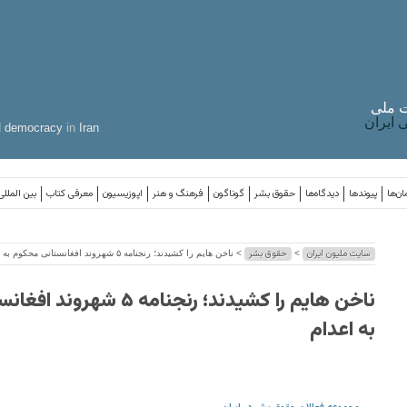
 ملی
ایران
d
democracy
in
Iran
ان‌ها
پیوندها
دیدگاه‌ها
حقوق بشر
گوناگون
فرهنگ و هنر
اپوزیسیون
معرفی کتاب
بین المللی
سایت ملیون ایران
حقوق بشر
>
> ناخن هایم را کشیدند؛ رنجنامه ۵ شهروند افغانستانی محکوم به اعدام
ناخن هایم را کشیدند؛ رنجنامه ۵
به اعدام