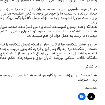
و به بهانه ی بنزین زدن رفت ولی در برگشت با مامورین به سراغ ما 
در بدو ورود مامورین من را -محمد میران زهی- از ناحیه سر زخمی ک
بندان بردند و به شدت ما را مورد بی رحمانه ترین شکنجه ها قرار
پای راست من را کشیدند و به ما اته
زدند.
عندالله و عندالرسول (نویسنده قسم یاد می کند) بنده محمد میران
شدت درد داشتم به اندازه ی نصف نخود تریاک برای دوایی داشتم.
نیفتاده تا برسد به حمل مواد آن هم مسلحانه.
ما روی فشار شکنجه ها از ترس جان و اینکه تحمل شکنجه را نداشت
دست از شکنجه بردارند بالاجبار قبول کردیم که بدین ترتیب پرونده
تنظیم و تشکیل و به مراجع قضایی ارجاع شد و بعد از گذشت پن
دادگاه انقلاب اسلامی بیرجند آقایان نبوی و سیف زداه، حکم اعدام 
با تشکر
شاه محمد میران زهی، سراج گاوخور، احمدشاه عیسی زهی، محم
زندان بیرجند
Share this: