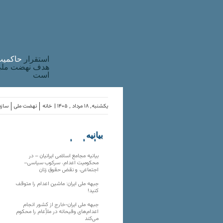
استقرار
حاکميت
هدف نهضت ملی 
است
یکشنبه, ۱۸ مرداد , ۱۴۰۵ |
خانه
نهضت ملی
سازم
بیانیه
سازمان‌های
ملی
بیانیه مجامع اسلامی ایرانیان – در
محکومیت اعدام، سرکوب سیاسی–
اجتماعی، و نقض حقوق زنان
جبهه ملی ایران: ماشین اعدام را متوقف
کنید!
جبهه ملی ایران-خارج از کشور انجام
اعدام‌های وقیحانه در ملأِعام را محکوم
می‌کند