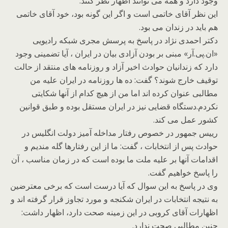
وجود دارد و همه می توانند اظهار نظر کنند.
این نظر آقای خاتمی است و اگر این گونه بود، خود آقای خاتمی
هم باید در زندان می بود.
دکتر احمدی نژاد در پاسخ به پرسش مجری شبکه رادیویی
«ان.پی.آر» مبنی بر بودن آزادی بیان در ایران ، آیا تضمینی وجود
دارد که زندانیان حوادث اخیر آزاد و روزنامه های منتقد از حالت
توقیف خارج شوند؟ گفت: ده ها روزنامه در ایران علیه من
مطالبی عنوان کرده اند اما من از هیچ کدام از آنها شکایتی
نکردم.دستگاه قضایی نیز در ایران مستقل بوده و طبق قوانین
کشور عمل می کند.
رییس جمهور در خصوص رفتار مداخله آمیز دولت انگلیس در
حوادث پس از انتخابات ، گفت: ما از این رفتارها گله مندیم و
اقدامات آنها بر علیه ملت ما بوده است که در زمان مناسب ، آن
را پاسخ خواهیم گفت.
وی در پاسخ به این سوال که آیا درست است که برخی معترضین
به نتیجه انتخابات در ایران شکنجه و مورد تجاوز قرار گرفته اند و
اظهارات آقای کروبی در این زمینه صحت دارد، اظهار داشت:
چنین مطالبی صحت ندارد.