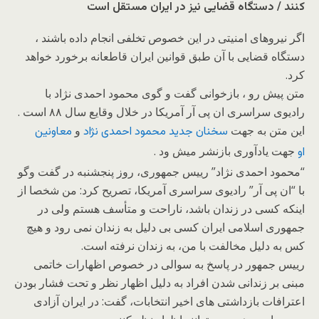
کنند / دستگاه قضایی نیز در ایران مستقل است
اگر نیروهای امنیتی در این خصوص تخلفی انجام داده باشند ،
دستگاه قضایی با آن طبق قوانین ایران قاطعانه برخورد خواهد
کرد.
متن پیش رو ، بازخوانی گفت و گوی محمود احمدی نژاد با
رادیوی سراسری ان پی آر آمریکا در خلال وقایع سال ۸۸ است .
این متن به جهت
و
سخنان جدید محمود احمدی نژاد
معاونین
جهت یادآوری بازنشر میش ود .
او
“محمود احمدی نژاد” رییس جمهوری، روز پنجشنبه در گفت وگو
با “ان پی آر” رادیوی سراسری آمریکا، تصریح کرد: من شخصا از
اینکه کسی در زندان باشد، ناراحت و متأسف هستم ولی در
جمهوری اسلامی ایران کسی بی دلیل به زندان نمی رود و هیچ
کس به دلیل مخالفت با من، به زندان نرفته است.
رییس جمهور در پاسخ به سوالی در خصوص اظهارات خاتمی
مبنی بر زندانی شدن افراد به دلیل اظهار نظر و تحت فشار بودن
اعترافات بازداشتی های اخیر انتخابات، گفت: در ایران آزادی