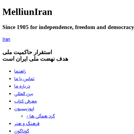
Melliun
Iran
Since 1905 for
independence
,
freedom
and
democrac
Iran
استقرار
حاکميت ملی
هدف نهضت ملی ایران است
راهنما
تماس با ما
درباره ما
بین المللی
معرفی کتاب
اپوزیسیون
- گرد همآئی ها
فرهنگ و هنر
گوناگون