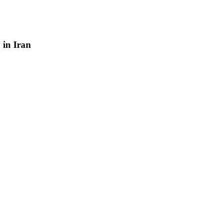
y
in
Iran