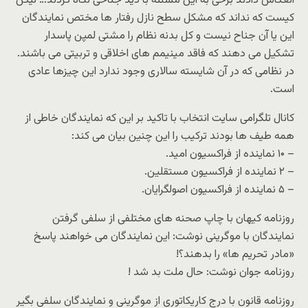
انعکاس دادند برخی به این مسئله با دید جناحی نگاه کردند… لیکن
کیست که نداند که مشکل سطح نازل رفتار ها مختص نمایندگان
این یا آن جناح نیست و کل بدنه نظام را مشتی لمپن پاسدار
تشکیل می دهند که فاقد مینیمم های اخلاقی و تربیتی می باشند.
در نظامی که در آن شایسته سالاری وجود ندارد این چیزها عادی
است.
کانال تلگرامی سایت انتخاب با تاکید بر این که نمایندگان خاطی از
همه طیف ها بودند ترکیب را این چنین بیان می کند:
– ۱۰ نماینده از فراکسیون امید.
– ۲ نماینده از فراکسیون مستقلین.
– ۵ نماینده از فراکسیون اصولگرایان.
روزنامه کیهان با چاپ صحنه های مختلفی از سلفی گرفتن
نمایندگان با موگرینی نوشت: این نمایندگان می خواهند پاسخ
«مادر تحریم ها» را بدهند؟!
روزنامه جوان نوشت: حال ملت بد شد !
روزنامه قانون با درج کاریکاتوری از موگرینی و نمایندگان سلفی بگیر