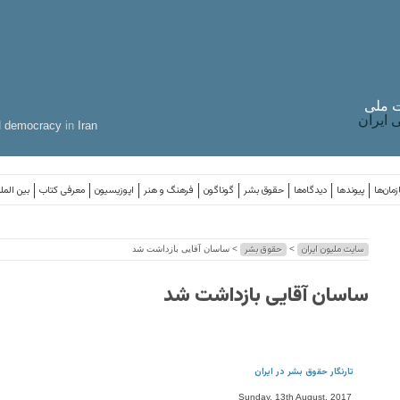
 ملی
ایران
d
democracy
in
Iran
مان‌ها
پیوندها
دیدگاه‌ها
حقوق بشر
گوناگون
فرهنگ و هنر
اپوزیسیون
معرفی کتاب
بین المل
سایت ملیون ایران
حقوق بشر
>
> ساسان آقایی بازداشت شد
ساسان آقایی بازداشت شد
تارنگار حقوق بشر در ایران
Sunday, 13th August, 2017