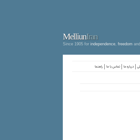
Melliun
Iran
Since 1905 for
independence
,
freedom
an
لی
درباره ما
تماس با ما
راهنما