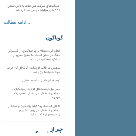
حساب‌های شرکت ملی نفت به‌دلیل بدهی
۲۸۷ هزار میلیارد تومانی مسدود شد
ادامه مطالب...
گوناگون
قطر: کل منطقه برای جلوگیری از گسترش
جنگ در تلاش است اما هنوز خبری از
مذاکره مستقیم نیست
شورش در قلب اورشلیم؛ کافه‌ای که جرات
کرده شنبه‌ها باز باشد
توصیه ضرغامی به احمد جنتی
خبر ایران‌اینترنشنال از دیدار پزشکیان با
مجتبی خامنه‌ای در صندلی عقب یک
خودرو
ادعای استعفای ۲۸باره پزشکیان و هشدار
مجتبی خامنه‌ای در روایت خرازی؛
رئیس‌جمهور تکذیب کرد
خبر از
تارنماهای دیگر