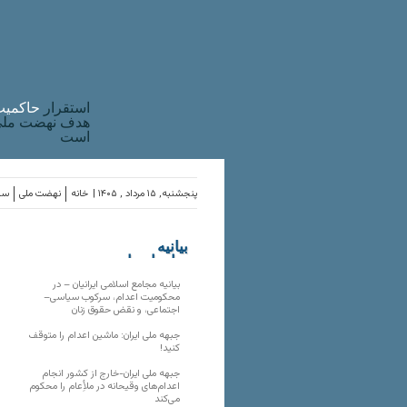
استقرار
حاکميت
هدف نهضت ملی 
است
پنجشنبه, ۱۵ مرداد , ۱۴۰۵ |
خانه
نهضت ملی
ساز
بیانیه
سازمان‌های
ملی
بیانیه مجامع اسلامی ایرانیان – در
محکومیت اعدام، سرکوب سیاسی–
اجتماعی، و نقض حقوق زنان
جبهه ملی ایران: ماشین اعدام را متوقف
کنید!
جبهه ملی ایران-خارج از کشور انجام
اعدام‌های وقیحانه در ملأِعام را محکوم
می‌کند