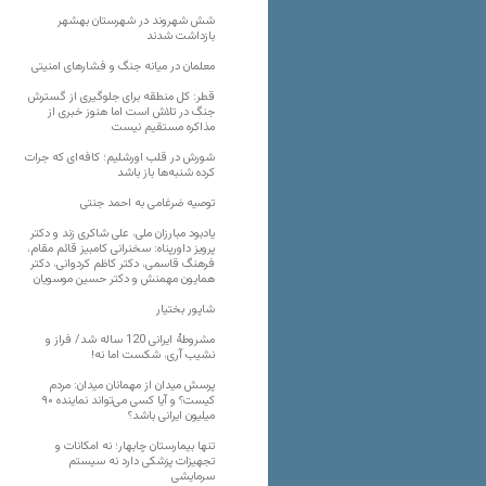
شش شهروند در شهرستان بهشهر
بازداشت شدند
معلمان در میانه جنگ و فشارهای امنیتی
قطر: کل منطقه برای جلوگیری از گسترش
جنگ در تلاش است اما هنوز خبری از
مذاکره مستقیم نیست
شورش در قلب اورشلیم؛ کافه‌ای که جرات
کرده شنبه‌ها باز باشد
توصیه ضرغامی به احمد جنتی
یادبود مبارزان ملی، علی شاکری زند و دکتر
پرویز داورپناه: سخنرانی کامبیز قائم مقام،
فرهنگ قاسمی، دکتر کاظم کردوانی، دکتر
همایون مهمنش و دکتر حسین موسویان
شاپور بختیار
مشروطۀ ایرانی 120 ساله شد/ فراز و
نشیب آری، شکست اما نه!
پرسش میدان از مهمانان میدان: مردم
کیست؟ و آیا کسی می‌تواند نماینده ۹۰
میلیون ایرانی باشد؟
تنها بیمارستان چابهار؛ نه امکانات و
تجهیزات پزشکی دارد نه سیستم
سرمایشی