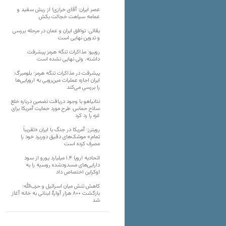
عصر ایران: آقای خرازی! از ریش سفید و
عمامه سیاهت خجالت بکش
بقائی: توافق ایران و عمان در مرحله بررسی
و تدوین نهایی است
روبیو: مذاکرات تنگه هرمز پیشرفت
داشته، ولی نهایی نشده است
پیشرفت در مذاکرات تنگه هرمز؛ بلومبرگ:
ایران اجازه عملیات مین‌روبی به اروپایی‌ها
را بررسی می‌کند
نتانیاهو با وجود دریافت تضمین درباره خلع
سلاح حماس، طرح مورد حمایت آمریکا برای
غزه را رد کرد
رویترز: آمریکا در جنگ با ایران «تقریباً
تمام» موشک‌های دقیق دوربرد خود را
مصرف کرده است
اتحادیه اروپا ۱.۴ میلیارد یورو از سود
دارایی‌های مسدودشده روسیه را به
اوکراین ‏اختصاص داد
کاهش تنش میان اسرائیل و حزب‌الله؛
بازگشت ۸۰۰ هزار آوارۀ لبنانی به خانه‌ آغاز
شد