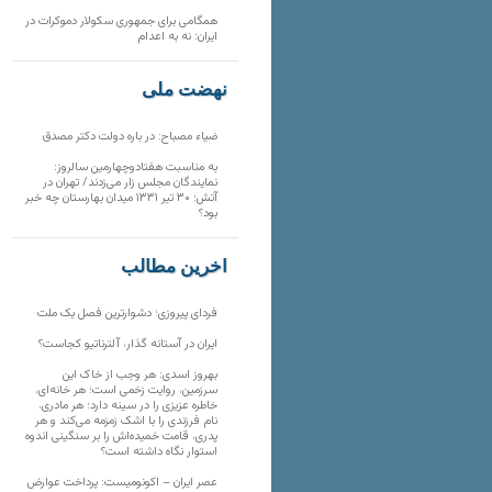
همگامی برای جمهوری سکولار دموکرات در
ایران: نه به اعدام
نهضت ملی
ضیاء مصباح: در باره دولت دکتر مصدق
به مناسبت هفتادوچهارمین سالروز:
نمایندگان مجلس زار می‌زدند/ تهران در
آتش؛ ۳۰ تیر ۱۳۳۱ میدان بهارستان چه خبر
بود؟
آخرین مطالب
فردای پیروزی؛ دشوارترین فصل یک ملت
ایران در آستانه گذار، آلترناتیو کجاست؟
بهروز اسدی: هر وجب از خاک‌ این
سرزمین، روایت زخمی است؛ هر خانه‌ای،
خاطره عزیزی را در سینه دارد؛ هر مادری،
نام فرزندی را با اشک زمزمه می‌کند و هر
پدری، قامت خمیده‌اش را بر سنگینی اندوه
استوار نگاه داشته است؟
عصر ایران – اکونومیست: پرداخت عوارض