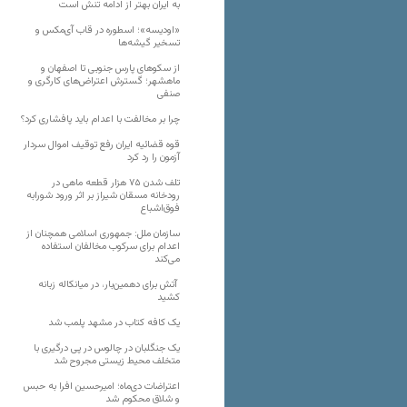
به ایران بهتر از ادامه تنش است
«اودیسه»؛ اسطوره در قاب آی‌مکس و
تسخیر گیشه‌ها
از سکوهای پارس جنوبی تا اصفهان و
ماهشهر؛ گسترش اعتراض‌های کارگری و
صنفی
چرا بر مخالفت با اعدام باید پافشاری کرد؟
قوه قضائیه ایران رفع توقیف اموال سردار
آزمون را رد کرد
تلف شدن ۷۵ هزار قطعه ماهی در
رودخانه مسقان شیراز بر اثر ورود شورابه
فوق‌اشباع
سازمان ملل: جمهوری اسلامی همچنان از
اعدام برای سرکوب مخالفان استفاده
می‌کند
آتش برای دهمین‌بار، در میانکاله زبانه
کشید
یک کافه کتاب در مشهد پلمب شد
یک جنگلبان در چالوس در پی درگیری با
متخلف محیط زیستی مجروح شد
اعتراضات دی‌ماه؛ امیرحسین افرا به حبس
و شلاق محکوم شد