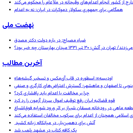
رج از کشور انجام اعدام‌های وقیحانه در ملأِعام را محکوم می‌کند
همگامی برای جمهوری سکولار دموکرات در ایران: نه به اعدام
نهضت ملی
ضیاء مصباح: در باره دولت دکتر مصدق
 ۱۳۳۱ میدان بهارستان چه خبر بود؟
آخرین مطالب
«اودیسه»؛ اسطوره در قاب آی‌مکس و تسخیر گیشه‌ها
نوبی تا اصفهان و ماهشهر؛ گسترش اعتراض‌های کارگری و صنفی
چرا بر مخالفت با اعدام باید پافشاری کرد؟
قوه قضائیه ایران رفع توقیف اموال سردار آزمون را رد کرد
 اسلامی همچنان از اعدام برای سرکوب مخالفان استفاده می‌کند
آتش برای دهمین‌بار، در میانکاله زبانه کشید
یک کافه کتاب در مشهد پلمب شد