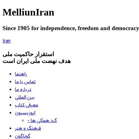
Melliun
Iran
Since 1905 for
independence
,
freedom
and
democrac
Iran
استقرار
حاکميت ملی
هدف نهضت ملی ایران است
راهنما
تماس با ما
درباره ما
بین المللی
معرفی کتاب
اپوزیسیون
- گرد همآئی ها
فرهنگ و هنر
گوناگون