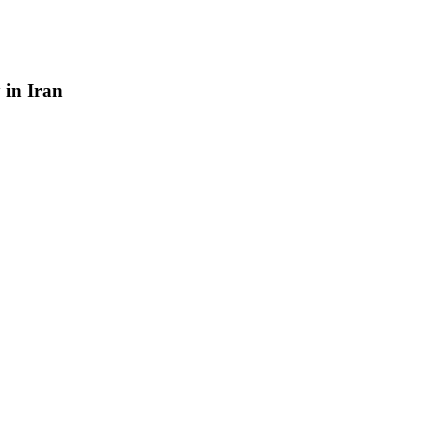
y
in
Iran