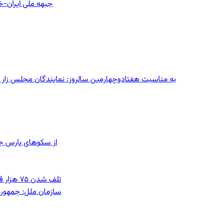
جبهه ملی ایران-خا
به مناسبت هفتادوچهارمین سالروز: نمایندگان مجلس زار می‌زدند/ تهران در آتش؛ ۳۰ تیر
از سکوهای پارس ج
تلف شدن ۷۵ هزار قطعه ماهی در رودخانه مسقان شیراز بر اثر ورود شورابه فوق‌اشباع
سازمان ملل: جمهوری