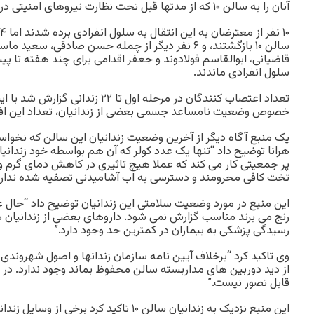
آنان را به سالن ۱۰ که از مدتها قبل تحت نظارت نیروهای امنیتی در حال ساخت بود منتقل کردند.
سالن ۱۰ بازگشتند، و ۶ نفر دیگر از چمله حسن صادقی، سع
سلول انفرادی ماندند.
تعداد اعتصاب کنندگان در مرحله اول تا ۲۲ 
خصوص وضعیت نامساعد جسمی بعضی از زندانیان، تعداد این افرا
یک منبع آگاه دیگر از آخرین وضعیت زندانیان این سالن که نخو
هرانا توضیح داد “تنها یک عدد کولر که آن هم بواسطه خود زندانی
پر جمعیتی کار می کند که عملا هیچ تاثیری در کاهش دمای گرم و 
تخت کافی محرومند و دسترسی به اب آشامیدنی تصفیه شده ندارن
این منبع در مورد وضعیت سلامتی این زندانیان توضیح داد “حال 
رنج می برند مناسب گزارش نمی شود. داروهای بعضی از زندانیان ه
رسیدگی پزشکی به بیماران در کمترین حد وجود دارد.”
وی تاکید کرد “برخلاف آیین نامه سازمان زندانها و اصول شهروند
از دید دوربین های مداربسته سالن محفوظ بماند وجود ندارد. در
قابل تصور نیست.”
این منبع نزدیک به زندانیان سالن ۱۰ تاکید کرد 