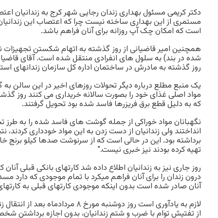
دکتر کریمی مسئول بهداری زندان رجایی شهر کرج به زندانیان اعت
مستمری از این بهداری ساخته نیست چرا که اعتصاب این زندانیا
است که امکان چک آپ روزانه برای آنان فراهم باشد.
همچنین امیر قاضیانی از روز گذشته به اتهام شکستن تجهیزات ن
شده در بند) به سلول های انفرادی منتقل شده است. آقای قاضیا
روز گذشته به مادرش در ساختمان اداره کل سازمان زندانهای اس
یک منبع مطلع درباره دیگر تحولات روزهای اخیر در این سالن به گز
مواد اصلی غذای خود را بصورت سالانه خریداری می کنند روز گذشته
که به دلیل قطع برق فریزرها فاسد شده بود تحویل گرفتند.
نگهبانان مواد خوراکی از جمله گوشت های فاسد شده را به طرز ت
انداختند ولی زندانیان از دست زدن به این مواد خودداری کردند، ن
برداشته بود. این در حالی است که از سرنوشت صدها کیلو برنج خا
تهیه کرده بودند نیز خبری نیست.”
روز جاری نیز به زندانیان اطلاع داده شد کارتهای بانکی قبلی آنان
درون زندان را برای آنان فراهم میکرد با تمام موجودی که دارد مس
آنان صادر شده است بدون اینکه موجودی کارتهای قبلی به کارتها
لازم به یادآوری است روز دوشنبه مورخ ۸ م
از تفتیش توام با ضرب و شتم زندانیان، بدون اجازه برداشتن شخص