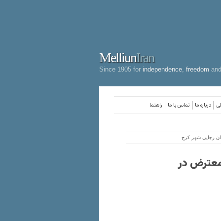
Melliun
Iran
Since 1905 for
independence
,
freedom
an
لی
درباره ما
تماس با ما
راهنما
ان رجایی شهر کرج
معترض در