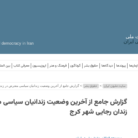
 ملی
ایران
d
democracy
in
Iran
مان‌ها
پیوندها
دیدگاه‌ها
حقوق بشر
گوناگون
فرهنگ و هنر
اپوزیسیون
معرفی کتاب
بین المل
سایت ملیون ایران
حقوق بشر
>
> گزارش جامع از آخرین وضعیت زندانیان سیاسی معترض در زند
گزارش جامع از آخرین وضعیت زندانیان سیاسی 
زندان رجایی شهر کرج