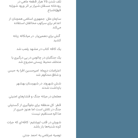
تلف شدن ۷۵ هزار قطعه ماهی در
رودخانه مسقان شیراز بر اثر ورود شورابه
فوق‌اشباع
سازمان ملل: جمهوری اسلامی همچنان از
اعدام برای سرکوب مخالفان استفاده
می‌کند
آتش برای دهمین‌بار، در میانکاله زبانه
کشید
یک کافه کتاب در مشهد پلمب شد
یک جنگلبان در چالوس در پی درگیری با
متخلف محیط زیستی مجروح شد
اعتراضات دی‌ماه؛ امیرحسین افرا به حبس
و شلاق محکوم شد
شش شهروند در شهرستان بهشهر
بازداشت شدند
معلمان در میانه جنگ و فشارهای امنیتی
قطر: کل منطقه برای جلوگیری از گسترش
جنگ در تلاش است اما هنوز خبری از
مذاکره مستقیم نیست
شورش در قلب اورشلیم؛ کافه‌ای که جرات
کرده شنبه‌ها باز باشد
توصیه ضرغامی به احمد جنتی