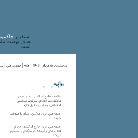
استقرار
حاکميت
هدف نهضت ملی 
است
پنجشنبه, ۱۵ مرداد , ۱۴۰۵ |
خانه
نهضت ملی
ساز
بیانیه
سازمان‌های
ملی
بیانیه مجامع اسلامی ایرانیان – در
محکومیت اعدام، سرکوب سیاسی–
اجتماعی، و نقض حقوق زنان
جبهه ملی ایران: ماشین اعدام را متوقف
کنید!
جبهه ملی ایران-خارج از کشور انجام
اعدام‌های وقیحانه در ملأِعام را محکوم
می‌کند