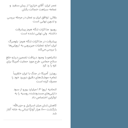
عصر ایران: آقای خرازی! از ریش سفید و
عمامه سیاهت خجالت بکش
بقائی: توافق ایران و عمان در مرحله بررسی
و تدوین نهایی است
روبیو: مذاکرات تنگه هرمز پیشرفت
داشته، ولی نهایی نشده است
پیشرفت در مذاکرات تنگه هرمز؛ بلومبرگ:
ایران اجازه عملیات مین‌روبی به اروپایی‌ها
را بررسی می‌کند
نتانیاهو با وجود دریافت تضمین درباره خلع
سلاح حماس، طرح مورد حمایت آمریکا برای
غزه را رد کرد
رویترز: آمریکا در جنگ با ایران «تقریباً
تمام» موشک‌های دقیق دوربرد خود را
مصرف کرده است
اتحادیه اروپا ۱.۴ میلیارد یورو از سود
دارایی‌های مسدودشده روسیه را به
اوکراین ‏اختصاص داد
کاهش تنش میان اسرائیل و حزب‌الله؛
بازگشت ۸۰۰ هزار آوارۀ لبنانی به خانه‌ آغاز
شد