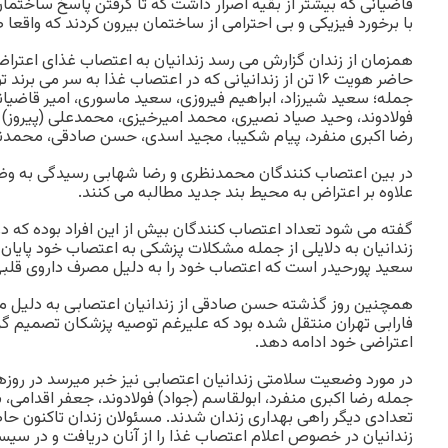
قاضیانی که بیشتر از بقیه اصرار داشت که تا گرفتن پاسخ ساختمان
با برخورد فیزیکی و بی احترامی از ساختمان بیرون کردند که واقعا ص
همزمان از زندان گزارش می رسد زندانیان به اعتصاب غذای اعتراض
حاضر هویت ۱۶ تن از زندانیانی که در اعتصاب غذا به سر می ب
جمله؛ سعید شیرزاد، ابراهیم فیروزی، سعید ماسوری، امیر قاضیان
فولادوند، وحید صیاد نصیری، محمد امیرخیزی، محمدعلی (پیروز)
رضا اکبری منفرد، پیام شکیبا، مجید اسدی، حسن صادقی، محمدن
در بین اعتصاب کنندگان محمدنظری و رضا شهابی رسیدگی به وضع
علاوه بر اعتراض به محیط بند جدید مطالبه می کنند.
گفته می شود تعداد اعتصاب کنندگان بیش از این افراد بوده که د
زندانیان به دلایلی از جمله مشکلات پزشکی به اعتصاب خود پایان دا
سعید پورحیدر است که اعتصاب خود را به دلیل مصرف داروی قلبی 
همچنین روز گذشته حسن صادقی از زندانیان اعتصابی به دلیل مش
فارابی تهران منتقل شده بود که علیرغم توصیه پزشکان تصمیم گ
اعتراضی خود ادامه دهد.
در مورد وضعیت سلامتی زندانیان اعتصابی نیز خبر میرسد در روزهای
جمله رضا اکبری منفرد، ابولقاسم (جواد) فولادوند، جعفر اقدامی،
تعدادی دیگر راهی بهداری زندان شدند. مسئولان زندان تاکنون ح
زندانیان در خصوص اعلام اعتصاب غذا را از آنان دریافت و در سیست