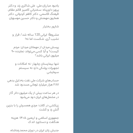
یادبود مبارزان ملی، علی شاکری زند و دکتر
پرویز داورپناه: سخنرانی کامبیز قائم مقام،
فرهنگ قاسمی، دکتر کاظم کردوانی، دکتر
همایون مهمنش و دکتر حسین موسویان
شاپور بختیار
مشروطۀ ایرانی 120 ساله شد/ فراز و
نشیب آری، شکست اما نه!
پرسش میدان از مهمانان میدان: مردم
کیست؟ و آیا کسی می‌تواند نماینده ۹۰
میلیون ایرانی باشد؟
تنها بیمارستان چابهار؛ نه امکانات و
تجهیزات پزشکی دارد نه سیستم
سرمایشی
حساب‌های شرکت ملی نفت به‌دلیل بدهی
۲۸۷ هزار میلیارد تومانی مسدود شد
در هر ساعت بیش از یک میلیون دلار گاز
در مشعل‌های ایران دود می‌شود
زن‌کشی در کلات؛ مردی همسرش را با بنزین
آتش زد و کشت
جمهوری اسلامی و اربعین ۱۴۰۵؛ هزینه
هنگفت و دستاورد اندک
جنبش زنان ایران در دوران محمدرضاشاه،