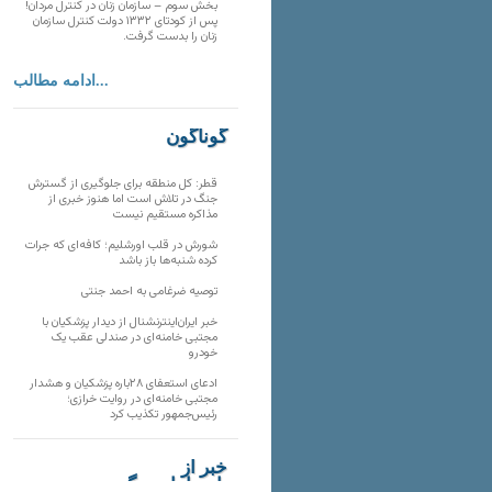
بخش سوم – سازمان زنان در کنترل مردان!
پس از کودتای ۱۳۳۲ دولت کنترل سازمان
زنان را بدست گرفت.
ادامه مطالب...
گوناگون
قطر: کل منطقه برای جلوگیری از گسترش
جنگ در تلاش است اما هنوز خبری از
مذاکره مستقیم نیست
شورش در قلب اورشلیم؛ کافه‌ای که جرات
کرده شنبه‌ها باز باشد
توصیه ضرغامی به احمد جنتی
خبر ایران‌اینترنشنال از دیدار پزشکیان با
مجتبی خامنه‌ای در صندلی عقب یک
خودرو
ادعای استعفای ۲۸باره پزشکیان و هشدار
مجتبی خامنه‌ای در روایت خرازی؛
رئیس‌جمهور تکذیب کرد
خبر از
تارنماهای دیگر