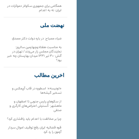
همگامی برای جمهوری سکولار دموکرات در
ایران: نه به اعدام
نهضت ملی
ضیاء مصباح: در باره دولت دکتر مصدق
به مناسبت هفتادوچهارمین سالروز:
نمایندگان مجلس زار می‌زدند/ تهران در
آتش؛ ۳۰ تیر ۱۳۳۱ میدان بهارستان چه خبر
بود؟
آخرین مطالب
«اودیسه»؛ اسطوره در قاب آی‌مکس و
تسخیر گیشه‌ها
از سکوهای پارس جنوبی تا اصفهان و
ماهشهر؛ گسترش اعتراض‌های کارگری و
صنفی
چرا بر مخالفت با اعدام باید پافشاری کرد؟
قوه قضائیه ایران رفع توقیف اموال سردار
آزمون را رد کرد