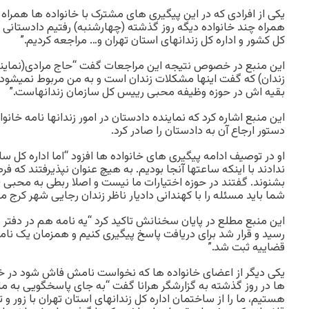
یکی از افرادی که در این پیگیری های مشترک با خانواده ها همراه 
همراه چند خانواده دیگه روز گذشته (چهارشنبه) رفتیم دادستانی و
کل کشور و اداره کل زندانهای استان تهران و… مراجعه کردیم.”
این منبع در خصوص نتیجه این مراجعات گفت “حاج مرادی(نماینده
زندان) که گفت اینها مشکلات زندان است و به من مربوط نمیشود. ما
بقیه اش در حوزه وظیفه محبی رییس کل سازمان زندانهاست.”
این منبع اشاره کرد که نماینده دادستان در امور زندانها نامه خانواد
دستور ارجاع آن به دادستان را صادر کرد.
او در توصیف ادامه پیگیری های خانواده ها افزود “اما اداره کل سازم
ندادند با اینکه ساعتها آنجا بودیم. به هیچ عنوان نپذیرفتند که فر
بشنوند. گفتند در حوزه اختیارات ما نیست و اصلا ربطی به محبی (ر
شما باید مسئله را با کهندانی دادیار ناظر زندان رجایی شهر کرج م
این منبع مطلع در پایان سخنانش تاکید کرد “یه نامه هم در دفتر 
رسید و قرار شد برای دریافت پاسخ پیگیری کنیم و همزمان یک نامه
قضاییه ثبت شد.”
یکی دیگر از اعضای خانواده ها که نخواست نامش فاش شود در 
ها در روز گذشته به گزارشگر هرانا گفت “به جای پاسخگویی به ما 
هستیم، ما را از ساختمان اداره کل زندانهای استان تهران با زور و ت