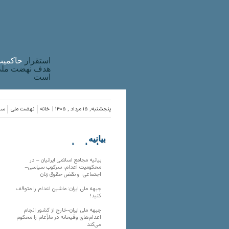
استقرار
حاکميت
هدف نهضت ملی 
است
پنجشنبه, ۱۵ مرداد , ۱۴۰۵ |
خانه
نهضت ملی
ساز
بیانیه
سازمان‌های
ملی
بیانیه مجامع اسلامی ایرانیان – در
محکومیت اعدام، سرکوب سیاسی–
اجتماعی، و نقض حقوق زنان
جبهه ملی ایران: ماشین اعدام را متوقف
کنید!
جبهه ملی ایران-خارج از کشور انجام
اعدام‌های وقیحانه در ملأِعام را محکوم
می‌کند