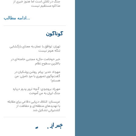
جنگ در تلاش است اما هنوز خبری از
مذاکره مستقیم نیست
ادامه مطالب...
گوناگون
تهران: توافق با عمان به معنای بازگشایی
تنگه هرمز نیست
خبر «وخامت حال» مجتبی خامنه‌ای در
بالاترین سطوح نظام
مهرداد خدیر: پیام روشن پزشکیان در
گفت‌و‌گوی تصویری با مرد نامرئی: من
هستم!
مهرزاد بروجردی: آنچه ترور پدرم درباره
جنگ ایران به من آموخت
عربستان: ائتلاف دریایی دفاعی برای مقابله
با تهدیدهای منطقه‌ای و حفاظت از
کشتیرانی تشکیل شد
خبر از
تارنماهای دیگر