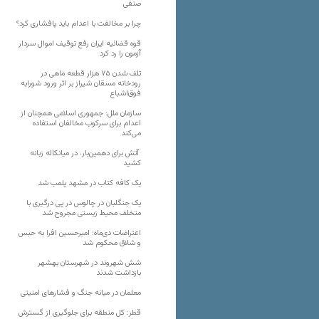
صنفی
چرا بر مخالفت با اعدام باید پافشاری کرد؟
قوه قضائیه ایران رفع توقیف اموال سردار
آزمون را رد کرد
تلف شدن ۷۵ هزار قطعه ماهی در
رودخانه مسقان شیراز بر اثر ورود شورابه
فوق‌اشباع
سازمان ملل: جمهوری اسلامی همچنان از
اعدام برای سرکوب مخالفان استفاده
می‌کند
آتش برای دهمین‌بار، در میانکاله زبانه
کشید
یک کافه کتاب در مشهد پلمب شد
یک جنگلبان در چالوس در پی درگیری با
متخلف محیط زیستی مجروح شد
اعتراضات دی‌ماه؛ امیرحسین افرا به حبس
و شلاق محکوم شد
شش شهروند در شهرستان بهشهر
بازداشت شدند
معلمان در میانه جنگ و فشارهای امنیتی
قطر: کل منطقه برای جلوگیری از گسترش