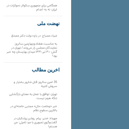
همگامی برای جمهوری سکولار دموکرات در
ایران: نه به اعدام
نهضت ملی
ضیاء مصباح: در باره دولت دکتر مصدق
به مناسبت هفتادوچهارمین سالروز:
نمایندگان مجلس زار می‌زدند/ تهران در
آتش؛ ۳۰ تیر ۱۳۳۱ میدان بهارستان چه خبر
بود؟
آخرین مطالب
35 امین سالروز قتل شاپور بختیار و
سروش کتیبه
تهران: توافق با عمان به معنای بازگشایی
تنگه هرمز نیست
خبر «وخامت حال» مجتبی خامنه‌ای در
بالاترین سطوح نظام
مهرداد خدیر: پیام روشن پزشکیان در
گفت‌و‌گوی تصویری با مرد نامرئی: من
هستم!