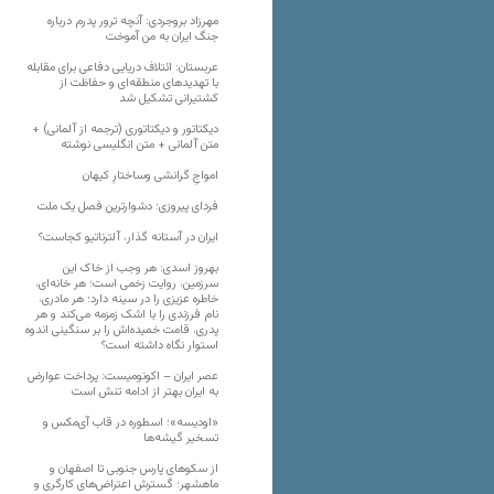
مهرزاد بروجردی: آنچه ترور پدرم درباره
جنگ ایران به من آموخت
عربستان: ائتلاف دریایی دفاعی برای مقابله
با تهدیدهای منطقه‌ای و حفاظت از
کشتیرانی تشکیل شد
دیکتاتور و دیکتاتوری (ترجمه از آلمانی) +
متن آلمانی + متن انگلیسی نوشته
‌امواجِ گرانشی وساختارِ کیهان
فردای پیروزی؛ دشوارترین فصل یک ملت
ایران در آستانه گذار، آلترناتیو کجاست؟
بهروز اسدی: هر وجب از خاک‌ این
سرزمین، روایت زخمی است؛ هر خانه‌ای،
خاطره عزیزی را در سینه دارد؛ هر مادری،
نام فرزندی را با اشک زمزمه می‌کند و هر
پدری، قامت خمیده‌اش را بر سنگینی اندوه
استوار نگاه داشته است؟
عصر ایران – اکونومیست: پرداخت عوارض
به ایران بهتر از ادامه تنش است
«اودیسه»؛ اسطوره در قاب آی‌مکس و
تسخیر گیشه‌ها
از سکوهای پارس جنوبی تا اصفهان و
ماهشهر؛ گسترش اعتراض‌های کارگری و