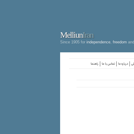
Melliun
Iran
Since 1905 for
independence
,
freedom
an
لی
درباره ما
تماس با ما
راهنما