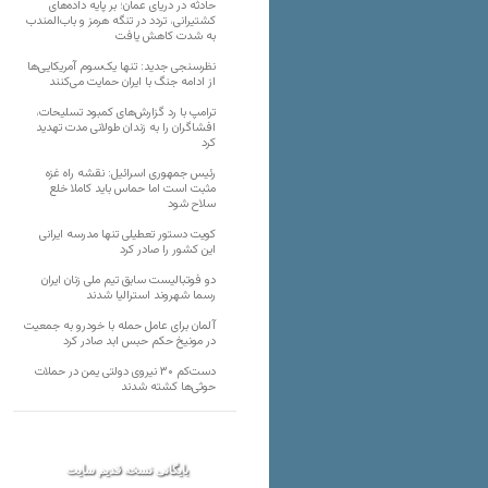
حادثه در دریای عمان؛ بر پایه داده‌های
کشتیرانی، تردد در تنگه هرمز و باب‌المندب
به شدت کاهش یافت
نظرسنجی جدید: تنها یک‌سوم آمریکایی‌ها
از ادامه جنگ با ایران حمایت می‌کنند
ترامپ با رد گزارش‌های کمبود تسلیحات،
افشاگران را به زندان طولانی مدت تهدید
کرد
رئیس‌ جمهوری اسرائیل: نقشه راه غزه
مثبت است اما حماس باید کاملا خلع
سلاح شود
کویت دستور تعطیلی تنها مدرسه ایرانی
این کشور را صادر کرد
دو فوتبالیست سابق تیم ملی زنان ایران
رسما شهروند استرالیا شدند
آلمان برای عامل حمله با خودرو به جمعیت
در مونیخ حکم حبس ابد صادر کرد
دست‌کم ۳۰ نیروی دولتی یمن در حملات
حوثی‌ها کشته شدند
بایگانی نسخه قدیم سایت