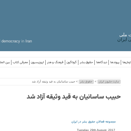
 ملی
ایران
d
democracy
in
Iran
مان‌ها
پیوندها
دیدگاه‌ها
حقوق بشر
گوناگون
فرهنگ و هنر
اپوزیسیون
معرفی کتاب
بین المل
سایت ملیون ایران
حقوق بشر
>
> حبیب ساسانیان به قید وثیقه آزاد شد
حبیب ساسانیان به قید وثیقه آزاد شد
مجموعه فعالان حقوق بشر در ایران
Tuesday, 29th August, 2017