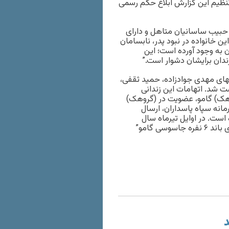
تنظیم این گزارش ابلاغ حکم رسمی
 حبیب ساسانیان متاهل و دارای
گی این خانواده در نبود پدر، نابسامان
به وجود آورده است؛ این
ندان برایشان دشوار است.”
هروند دیگر به نامهای مهدی جوادزاده، حمید ثقفی،
ت شد. اتهامات این زندانی
هک) گامو، عضویت در (گروهک)
انه سپاه پاسداران، ارسال
است. در اوایل تیرماه سال
گذشته رئیس کل دادگستری آذربایجان شرقی این فعالان را “اعضای باند ۶ نفره جاسوسی گامو”
د