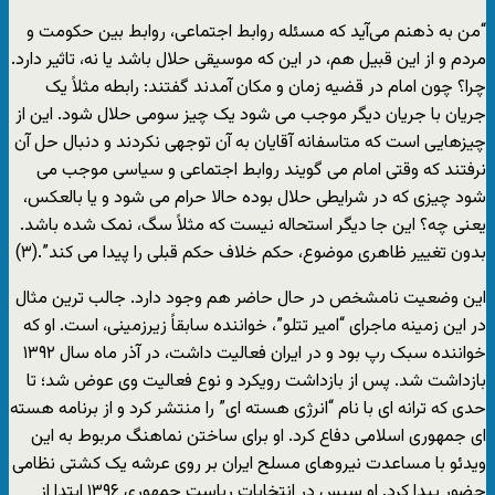
“من به ذهنم می‌آید که مسئله روابط اجتماعی، روابط بین حکومت و
مردم و از این قبیل هم، در این که موسیقی حلال باشد یا نه، تاثیر دارد.
چرا؟ چون امام در قضیه زمان و مکان آمدند گفتند: رابطه مثلاً یک
جریان با جریان دیگر موجب می شود یک چیز سومی حلال شود. این از
چیزهایی است که متاسفانه آقایان به آن توجهی نکردند و دنبال حل آن
نرفتند که وقتی امام می گویند روابط اجتماعی و سیاسی موجب می
شود چیزی که در شرایطی حلال بوده حالا حرام می شود و یا بالعکس،
یعنی چه؟ این جا دیگر استحاله نیست که مثلاً سگ،‌ نمک شده باشد.
بدون تغییر ظاهری موضوع، حکم خلاف حکم قبلی را پیدا می کند”.(۳)
این وضعیت نامشخص در حال حاضر هم وجود دارد. جالب ترین مثال
در این زمینه ماجرای “امیر تتلو”، خواننده سابقاً زیرزمینی،‌ است. او که
خواننده سبک رپ بود و در ایران فعالیت داشت، در آذر ماه سال ۱۳۹۲
بازداشت شد. پس از بازداشت رویکرد و نوع فعالیت وی عوض شد؛ تا
حدی که ترانه ای با نام “انرژی هسته ای” را منتشر کرد و از برنامه هسته
ای جمهوری اسلامی دفاع کرد. او برای ساختن نماهنگ مربوط به این
ویدئو با مساعدت نیروهای مسلح ایران بر روی عرشه یک کشتی نظامی
حضور پیدا کرد. او سپس در انتخابات ریاست جمهوری ۱۳۹۶ ابتدا از