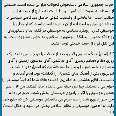
حیات جمهوری اسلامی دستخوش تحولات فراوانی شده است. قسمتی
از مسئله به تفاوت آرای فقها مربوط است که خارج از حوصله این
مطلب است. اما بخشی از وضعیت کنونی حاصل دیدگاهی سیاسی به
مقوله موسیقی و استفاده از آن برای مقاصدی است که ارتباطی با
موسیقی ندارد. رویکرد سیاسی به موسیقی در گفته ها و دستورهای
روح الله خمینی، بنیانگذار جمهوری اسلامی، به خوبی مشهود است. به
این نقل قول از احمد خمینی توجه کنید:
“آقا [امام] اصلاً موسیقی قبل و بعد از انقلاب را دو چیز می دانند. یک
روزی مقام معظم رهبری، آقای هاشمی، آقای موسوی اردبیلی و آقای
موسوی (نخست‌وزیر) و من جلسه داشتیم که امام(ره) وارد شدند.
تلویزیون یکی از آهنگ های شجریان را گذاشته بود. امام آمدند و
نشستند. آقای هاشمی به امام(ره) گفتند: «آقا؛ شما که قبلاً موسیقی را
حرام می دانستید، چرا الان حرام نمی دانید؟ امام گفتند: من الان هم
همین موسیقی را اگر از رادیوی عربستان پخش شود، حرام می دانم.
من خبر رادیوی شاه را هم حرام می دانستم، موسیقی اش که جای خود
دارد. اما همین موسیقی از نظام اسلامی پخش می شود و حلال است“.
(۱)