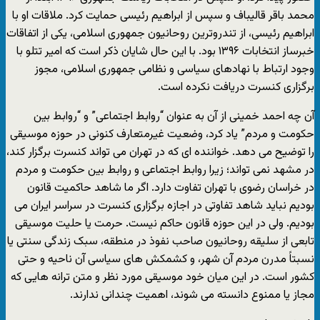
محمد باقر قالیباف و سپس از ابراهیم رئیسی حمایت کرد. ملاقات او با
ابراهیم رئیسی، از تندروترین روحانیون جمهوری اسلامی، یکی از اتفاقات
خبرساز انتخابات ۱۳۹۶ بود. با این حال شایان ذکر است که امیر تتلو با
وجود ارتباط با نهادهای سیاسی و نظامی جمهوری اسلامی، مجوز
برگزاری کنسرت دریافت نکرده است.
آن چه احمد خمینی از آن به عنوان “روابط اجتماعی” و “روابط بین
حکومت و مردم” یاد کرد، وضعیت غیرمتعارف کنونی در حوزه موسیقی
را توضیح می دهد. خواننده ای که در تهران می تواند کنسرت برگزار کند،
در مشهد نمی تواند؛ زیرا روابط اجتماعی و روابط بین حکومت و مردم
در خراسان رضوی با تهران تفاوت دارد. اگر ما شاهد حاکمیت قانون
بودیم نباید شاهد تفاوتی در اجازه برگزاری کنسرت در سراسر ایران می
بودیم. ولی در این حوزه قانون حاکم نیست. حرمت یا حلیت موسیقی
تابعی از سلیقه روحانیون صاحب نفوذ در منطقه، سبک زندگی سنتی یا
نسبتاً مدرن مردم آن شهر، و کشمکش های سیاسی آن ناحیه و حتی
کشور است. در این میان خود موسیقی مورد نظر و متن ترانه هایی که
مجاز یا ممنوع دانسته می شوند، اهمیت چندانی ندارند.