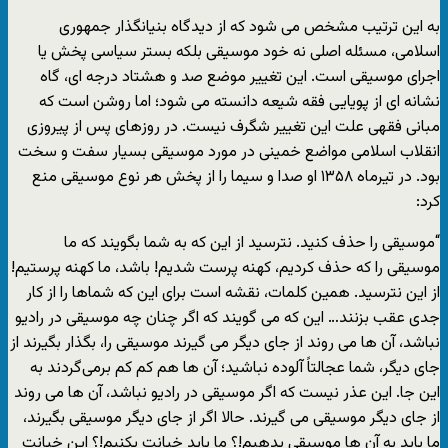
به این ترتیب مشخص می شود که از دیدگاه بنیانگذار جمهوری
اسلامی، مسئله اصلی نه خود موسیقی بلکه بستر سیاسی پخش یا
اجرای موسیقی است. این تغییر موضع صد و هشتاد درجه ای، گاه
نشانه ای از پویایی فقه شیعه دانسته می شود؛ اما روشن است که
مبانی فقهی علت این تغییر شگرف نیست. در روزهای پس از پیروزی
انقلاب اسلامی مواضع خمینی در مورد موسیقی بسیار سفت و سخت
بود. در تیرماه ۱۳۵۸ او صدا و سیما را از پخش هر نوع موسیقی منع
کرد:
“موسیقی را حذف کنید. نترسید از این که به شما بگویند که ما
موسیقی را که حذف کردیم، کهنه پرست شدیم! باشد، ما کهنه پرستیم!
از این نترسید. همین کلمات، نقشه است برای این که شماها را از کار
جدی عقب بزنند… این که می گویند که اگر چنان چه موسیقی در رادیو
نباشد، آن ها می روند از جای دیگر می گیرند موسیقی را، بگذار بگیرند از
جای دیگر، شما عجالتاً آلوده نباشید؛ آن ها هم کم کم برمی‌‌گردند به
این جا. این عذر نیست که اگر موسیقی در رادیو نباشد، آن ها می روند
از جای دیگر موسیقی می گیرند. حالا اگر از جای دیگر موسیقی بگیرند،
ما باید به آن ها موسیقی بدهیم!؟ ما باید خیانت بکنیم!؟ این خیانت