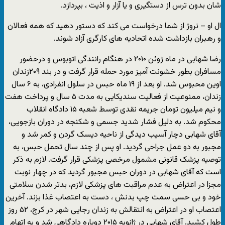
شان بدون ترس از دستگیری و یا آزار و اذیت ، بپردازد.
ال او – نروژ از شما درخواست می کند که دستور دهید که همه فعالان
و رهبران بازداشت شده اتحادیه های کارگری آزاد شوند.
رضا شهابی در ماه ژوئن ۲۰۱۰ در هنگام رانندگی اتوبوس و درحضور
مسافران بطور خشونت آمیز مورد حمله قرار گرفت و در بند ۲۰۹زندان
اوین محبوس شد. او بعد از ۱۹ ماه حبس در سلول انفرادی، به ۶ سال
زندان، ممنوعیت از فعالیت سندیکایی به مدت ۵ سال و پرداخت هفت
و نیم میلیون تومان جریمه نقدی توسط شعبه ۱۵ دادگاه انقلاب
محکوم شد. به دلیل فشار شدید جسمی و شکنجه در دوران بازجویی،
آقای شهابی دچار آسیب دیدگی از ناحیه دیسک گردن و کمر شد و
مجبور به دو عمل جراحی گردید. او پس از چند سال تحمل حبس، به
توصیه پزشک قانونی مشمول مرخصی پزشکی قرار گرفت. لازم به ذکر
است که آقای شهابی در دوران حبس مجبور گردید که در چهار نوبت
مجزا در اعتراض به عدم مراقبت های پزشکی لازم، بدتر شدن سلامتی
خود و بی حسی سمت چپ بدنش ، دست به اعتصاب غذا بزند. آخرین
اعتصاب او در اعتراض به انتقالش به زندان رجایی شهر در کرج، ۵۲ روز
طول کشید. آقای شهابی در ژانویه ۲۰۱۵ دوباره دادگاهی شد و به اتهام