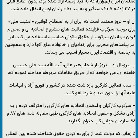
معلمان ایران (تهران)، که به قید وثیقه آزاد شده بود، بدون اطلاع قبلی
در ۲۷ ژوئیه ۲۰۱۷ دستگیر و به بند ۳۵۰ زندان اوین انتقال داده شد.
ال او – نروژ معتقد است که ایران از به اصطلاح قوانین «امنیت ملی»
برای توجیه سرکوب فزاینده فعالیت های مشروع اتحادیه ای و محروم
کردن قربانیان سرکوب از حقوق قانونی مناسب، استفاده می کند. این
امر پیامدهای مخربی برای زندانیان و خانواده های آنها دارد و همچنین
به جامعه و اقتصاد ایران بسیار آسیب می رساند.
از اینرو، ال او – نروژ، از شما، رهبر عالی، آیت الله سید علی حسینی
خامنه ای، می خواهد که از طریق مقامات مربوطه مداخله نموده که:
– تمام فعالین کارگری بازداشت شده در کشور را فوری آزاد و اتهامات
علیه آنها را بدون قید و شرط لغو کنید.
– سرکوب کارگران و اعضای اتحادیه های کارگری را متوقف کرده و به
آزادی تشکل و حقوق اتحادیه های کارگری طبق مقاوله نامه های ۸۷ و
۹۸ سازمان جهانی کار احترام بگذارید.
تا زمانی که دولت شما از برآورده کردن حقوق شناخته شده بین المللی