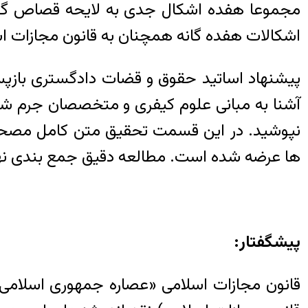
مجموعا هفده اشکال جدی به لایحه قصاص گرفت
اشکالات هفده گانه همچنان به قانون مجازات اسلامی (ویرایش ۱۳۹۲ که بعد از ۳۵ سال همچنان
پیشنهاد اساتید حقوق و قضات دادگستری بازپس 
آشنا به مبانی علوم کیفری و متخصصان جرم شن
نپوشید. در این قسمت تحقیق متن کامل مصحح ای
ها عرضه شده است. مطالعه دقیق جمع بندی نهای
پیشگفتار:
قانون مجازات اسلامی «عصاره جمهوری اسلامی»