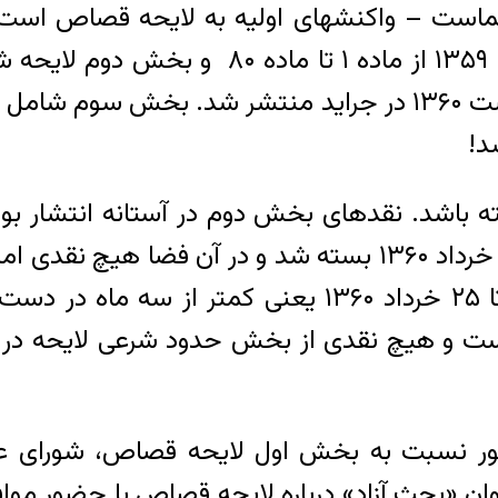
است – واکنشهای اولیه به لایحه قصاص است
قصاص نفس و قصاص عضو در تاریخ ۱۶ بهمن ۵۹
قذف از ماده ۵۵ تا ماده ۱۹۹ در تاریخ ۱۳ اردیبهشت ۱۳۶۰ در جرا
 باشد. نقدهای بخش دوم در آستانه انتشار بو
خواهد آمد از ۱۷ خرداد و به شکل دقیق تر از ۲۵ خرداد ۱۳۶۰ ب
ت و هیچ نقدی از بخش حدود شرعی لایحه د
شور نسبت به بخش اول لایحه قصاص، شورای عا
ن «بحث آزاد» درباره لایحه قصاص با حضور موافق