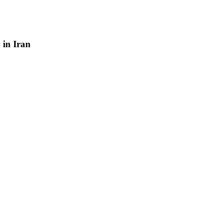
y
in
Iran