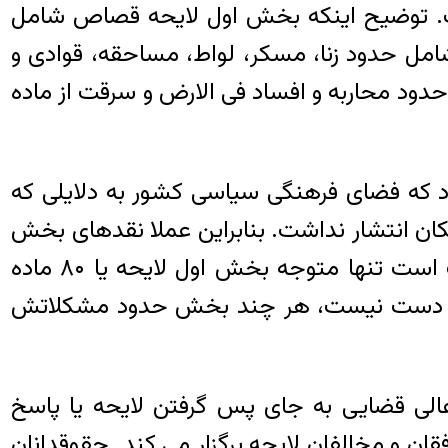
. توضیح اینکه بخش اول لایحه قصاص شامل
۱۳ از ماده ۱ تا ماده ۸۰ و بخش دوم لایحه شامل حدود زنا، مسکر، لواط، مساحقه، قوادی و
ید منتشر شد. بخش سوم شامل حدود محاربه و افساد فی الارض و سرقت از ماده
د که فضای فرهنگی سیاسی کشور به دلایلی که
سته شد و در آن فضا هیچ نقدی امکان انتشار نداشت. بنابراین عملا نقدهای بخش
دوم هم هرگز منتشر نشد. کلیه نقدهایی که تا ۲۵ خرداد ۱۳۶۰ یعنی کمتر از سه ماه در دست است تنها متوجه بخش اول لایحه یا ۸۰ ماده
ر دست نیست، هر چند بخش حدود مشکلاتش
لی قضایی به جای پس گرفتن لایحه یا پاسخ
ان و مخالفان لایحه برگزار می کند. حقوقدانان