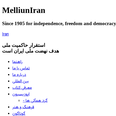
Melliun
Iran
Since 1905 for
independence
,
freedom
and
democrac
Iran
استقرار
حاکميت ملی
هدف نهضت ملی ایران است
راهنما
تماس با ما
درباره ما
بین المللی
معرفی کتاب
اپوزیسیون
- گرد همآئی ها
فرهنگ و هنر
گوناگون