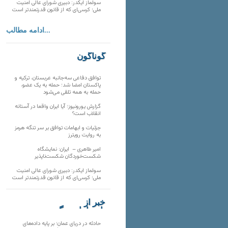
سولماز ایکدر: دبیری شورای عالی امنیت
ملی؛ کرسی‌ای که از قانون قدرتمندتر است
ادامه مطالب...
گوناگون
توافق دفاعی سه‌جانبه عربستان، ترکیه و
پاکستان امضا شد؛ حمله به یک عضو،
حمله به همه تلقی می‌شود
گزارش یورونیوز؛ آیا ایران واقعا در آستانه
انقلاب است؟
جزئیات و ابهامات توافق بر سر تنگه هرمز
به روایت رویترز
امیر طاهری – ایران: نمایشگاه
شکست‌خوردگان شکست‌ناپذیر
سولماز ایکدر: دبیری شورای عالی امنیت
ملی؛ کرسی‌ای که از قانون قدرتمندتر است
خبر از
تارنماهای دیگر
حادثه در دریای عمان؛ بر پایه داده‌های