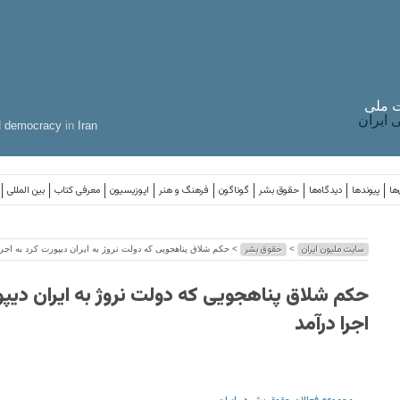
 ملی
ایران
d
democracy
in
Iran
ها
پیوندها
دیدگاه‌ها
حقوق بشر
گوناگون
فرهنگ و هنر
اپوزیسیون
معرفی کتاب
بین المللی
سایت ملیون ایران
حقوق بشر
>
> حکم شلاق پناهجویی که دولت نروژ به ایران دیپورت کرد به اجرا
حکم شلاق پناهجویی که دولت نروژ به ایران دیپو
اجرا درآمد