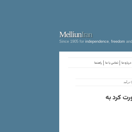
Melliun
Iran
Since 1905 for
independence
,
freedom
an
درباره ما
تماس با ما
راهنما
 درآمد
رت کرد به