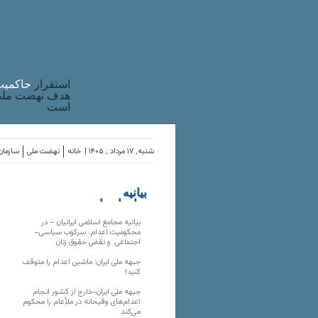
استقرار
حاکميت
هدف نهضت ملی 
است
شنبه, ۱۷ مرداد , ۱۴۰۵ |
خانه
نهضت ملی
سازمان‌
بیانیه
سازمان‌های
ملی
بیانیه مجامع اسلامی ایرانیان – در
محکومیت اعدام، سرکوب سیاسی–
اجتماعی، و نقض حقوق زنان
جبهه ملی ایران: ماشین اعدام را متوقف
کنید!
جبهه ملی ایران-خارج از کشور انجام
اعدام‌های وقیحانه در ملأِعام را محکوم
می‌کند