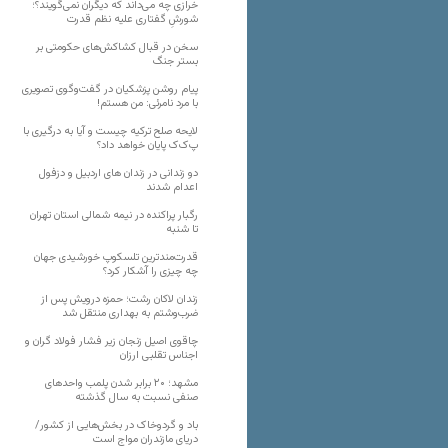
خرازی چه می‌داند که دیگران نمی‌گویند؟؛
شورشِ گفتاری علیه نظم قدرت
سخن در قبال کشاکش‌های حکومتی بر
بستر جنگ
پیام روشن پزشکیان در گفت‌و‌گوی تصویری
با مرد نامرئی: من هستم!
لایحه صلح ترکیه چیست و آیا به درگیری با
پ‌ک‌ک پایان خواهد داد؟
دو زندانی در زندان های اردبیل و دزفول
اعدام شدند
رگبار پراکنده در نیمه شمالی استان تهران
تا شنبه
قدرت‌مندترین تلسکوپ خورشیدی جهان
چه چیزی را آشکار کرد؟
زندان لاکان رشت؛ حمزه درویش پس از
ضرب‌وشتم به بهداری منتقل شد
چاقوی اصیل زنجان زیر فشار فولاد گران و
اجناس تقلبی ارزان
مشهد؛ ۲۰ برابر شدن پلمب واحدهای
صنفی نسبت به سال گذشته
باد و گردوخاک در بخش‌هایی از کشور/
دریای مازندران مواج است