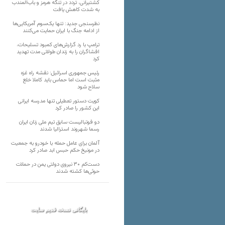
کشتیرانی، تردد در تنگه هرمز و باب‌المندب
به شدت کاهش یافت
نظرسنجی جدید: تنها یک‌سوم آمریکایی‌ها
از ادامه جنگ با ایران حمایت می‌کنند
ترامپ با رد گزارش‌های کمبود تسلیحات،
افشاگران را به زندان طولانی مدت تهدید
کرد
رئیس‌ جمهوری اسرائیل: نقشه راه غزه
مثبت است اما حماس باید کاملا خلع
سلاح شود
کویت دستور تعطیلی تنها مدرسه ایرانی
این کشور را صادر کرد
دو فوتبالیست سابق تیم ملی زنان ایران
رسما شهروند استرالیا شدند
آلمان برای عامل حمله با خودرو به جمعیت
در مونیخ حکم حبس ابد صادر کرد
دست‌کم ۳۰ نیروی دولتی یمن در حملات
حوثی‌ها کشته شدند
بایگانی نسخه قدیم سایت