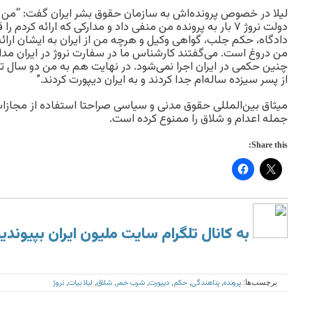
لیلا در خصوص پرونده‌اش به سازمان حقوق بشر ایران گفت: “من عی
دولت نروژ ۷ بار به پرونده من منفی داد و مدارکی که ارائه کردم
دادگاه، حکم جلب، گواهی وکیل و هرچه من از ایران به ایشان ار
من دروغ است. می‌گفتند کارشناس ما در سفارت نروژ در ایران مدار
چنین حکمی در ایران اجرا نمی‌شود. در نهایت هم به من دو سال ترک
از پسر سیزده ساله‌ام جدا کردند و به ایران دیپورت کردند.”
میثاق بین‌المللی حقوق مدنی و سیاسی صراحتا استفاده از مجازات
جمله اعدام و شلاق را ممنوع کرده است.
Share this:
به کانال تلگرام سایت ملیون ایران بپیوندی
پرونده
پناهندگی
حکم
دیپورت
شرب خمر
شلاق
لیلا بیات
نروژ
برچسب‌ها:
,
,
,
,
,
,
,