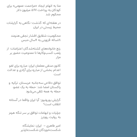
متا به اتهام ایجاد «مزاحمت عمومی» برای
کودکان به پرداخت ۵۶۷ میلیون دلار
محکوم شد
در هفته‌ای که گذشت؛ نگاهی به گزارشات
محیط زیستی در ایران
محکومیت شقایق افشار نجفی هنرمند
۱۸ساله قزوینی به ۹سال حبس
رنج خانواده‌های کشته‌شدگان اعتراضات؛ از
پلمب کسب‌وکارها تا ممنوعیت حضور بر
مزار
کانون صنفی معلمان ایران: مبارزه برای لغو
اعدام بخشی از مبارزه برای آزادی و عدالت
است
توافق دفاعی سه‌جانبه عربستان، ترکیه و
پاکستان امضا شد؛ حمله به یک عضو،
حمله به همه تلقی می‌شود
گزارش یورونیوز؛ آیا ایران واقعا در آستانه
انقلاب است؟
جزئیات و ابهامات توافق بر سر تنگه هرمز
به روایت رویترز
امیر طاهری – ایران: نمایشگاه
شکست‌خوردگان شکست‌ناپذیر