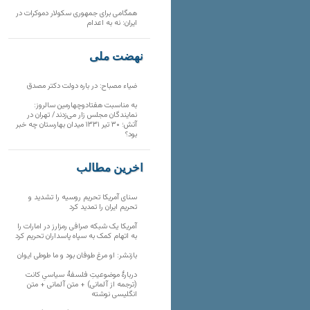
همگامی برای جمهوری سکولار دموکرات در
ایران: نه به اعدام
نهضت ملی
ضیاء مصباح: در باره دولت دکتر مصدق
به مناسبت هفتادوچهارمین سالروز:
نمایندگان مجلس زار می‌زدند/ تهران در
آتش؛ ۳۰ تیر ۱۳۳۱ میدان بهارستان چه خبر
بود؟
آخرین مطالب
سنای آمریکا تحریم روسیه را تشدید و
تحریم ایران را تمدید کرد
آمریکا یک شبکه صرافی رمزارز در امارات را
به اتهام کمک به سپاه پاسداران تحریم کرد
بازنشر: او مرغ طوفان بود و ما طوطی ایوان
دربارهٔ موضوعیتِ فلسفهٔ سیاسیِ کانت
(ترجمه از آلمانی) + متن آلمانی + متن
انگلیسی نوشته