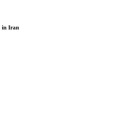
y
in
Iran