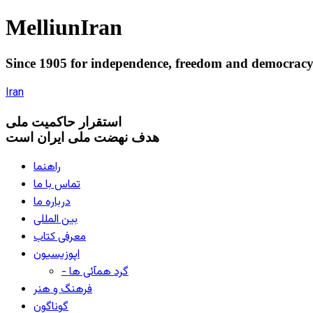
Melliun
Iran
Since 1905 for
independence
,
freedom
and
democrac
Iran
استقرار
حاکميت ملی
هدف نهضت ملی ایران است
راهنما
تماس با ما
درباره ما
بین المللی
معرفی کتاب
اپوزیسیون
- گرد همآئی ها
فرهنگ و هنر
گوناگون