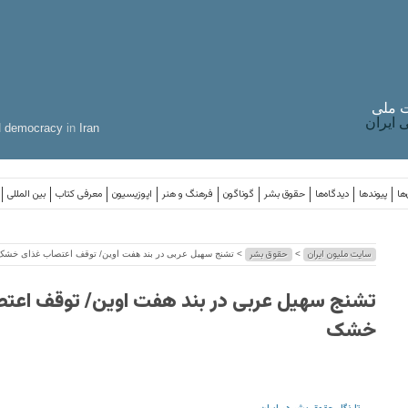
 ملی
ایران
d
democracy
in
Iran
ها
پیوندها
دیدگاه‌ها
حقوق بشر
گوناگون
فرهنگ و هنر
اپوزیسیون
معرفی کتاب
بین المللی
سایت ملیون ایران
حقوق بشر
>
> تشنج سهیل عربی در بند هفت اوین/ توقف اعتصاب غذای خشک
تشنج سهیل عربی در بند هفت اوین/ توقف اعت
خشک