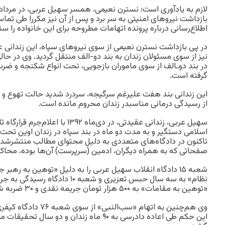
لازم به یادآوری است؛ نسترن نعیمی، همسر سهیل عربی، در مردا
بازداشت نیروهای امنیتی به سر برد و پس از آن نیز مکررا طی تماس
اطلاع‌رسانی درباره پرونده اتهامات مطروحه برای این خانواده را سن
در پی بازداشت نسترن نعیمی از سوی نیروهای سپاه، این زندانی عق
نیز از سوی مسئولان زندان به بند دو-الف منتقل گردید. وی در حال
در بند دوـالف از سوی ماموران بازجویی، تحت انواع شکنجه و ضرب
گرفته است.
این زندانی بند هفت علیرغم سرگیجه، سردرد شدید حالت تهوع و م
از رسیدگی درمانی مناسبدر زندان محروم مانده است.
سهیل عربی، زندانی عقیدتی، در دی‌ماه ۱۳۹۲
اسلامی دستگیر و به مدت دو ماه در بند سپاه در زندان اوین تحت ب
تاکنون در دادگاه‌های متعددی به دلیل محتوای مطالب منتشرشد
صفحاتی که به همراه دیگران، ادمین (سرپرست) آن‌ها بوده، محا
شعبه ۱۵ دادگاه انقلاب سهیل عربی را به دلیل «توهین به رهب
نظام» به سه سال حبس تعزیری و شعبه ۱۰ 
«توهین به مقامات» به ۵۰۰ هزار تومان جریمه نقدی و ۳۰ ضربه شلاق محکوم کرده‌اند.
وی هم‌چنین به اتهام «سب‌
این حکم طی اعاده دادرسی به ۹۰ ماه زندان و دو