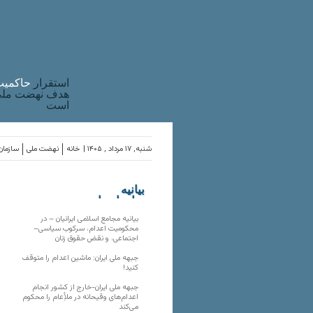
استقرار
حاکميت
هدف نهضت ملی 
است
شنبه, ۱۷ مرداد , ۱۴۰۵ |
خانه
نهضت ملی
سازمان‌
بیانیه
سازمان‌های
ملی
بیانیه مجامع اسلامی ایرانیان – در
محکومیت اعدام، سرکوب سیاسی–
اجتماعی، و نقض حقوق زنان
جبهه ملی ایران: ماشین اعدام را متوقف
کنید!
جبهه ملی ایران-خارج از کشور انجام
اعدام‌های وقیحانه در ملأِعام را محکوم
می‌کند