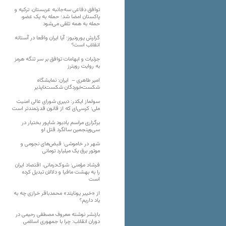
توافق دفاعی سه‌جانبه عربستان، ترکیه و
پاکستان امضا شد؛ حمله به یک عضو،
حمله به همه تلقی می‌شود
گزارش یورونیوز؛ آیا ایران واقعا در آستانه
انقلاب است؟
جزئیات و ابهامات توافق بر سر تنگه هرمز
به روایت رویترز
امیر طاهری – ایران: نمایشگاه
شکست‌خوردگان شکست‌ناپذیر
سولماز ایکدر: دبیری شورای عالی امنیت
ملی؛ کرسی‌ای که از قانون قدرتمندتر است
برگزاری مراسم یادبود شاپور بختیار در
سی‌وپنجمین سالگرد قتل او
شهر در خاموشی؛ قبض‌های نجومی و
موتور برق یک میلیارد تومانی
فرشاد مؤمنی: شوک‌درمانی، اقتصاد ایران
را به بهشت مافیا و دلالان تبدیل کرده
است
از «خیبر یونایتد» محمدباقر خرازی چه به
یاد داریم؟
بازنشر نوشته معروف مصطفی رحیمی در
دوران انقلاب: چرا با جمهوری اسلامی