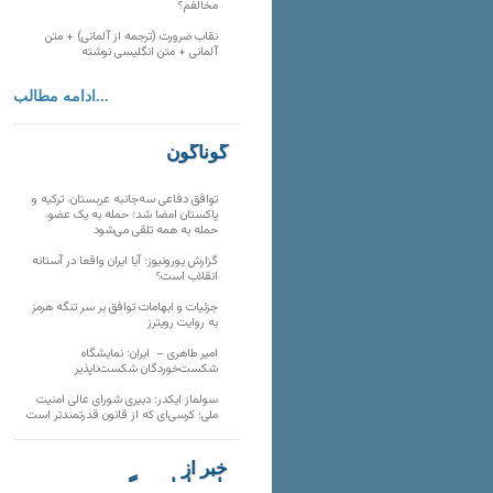
مخالفم؟
نقاب ضرورت (ترجمه از آلمانی) + متن
آلمانی + متن انگلیسی نوشته
ادامه مطالب...
گوناگون
توافق دفاعی سه‌جانبه عربستان، ترکیه و
پاکستان امضا شد؛ حمله به یک عضو،
حمله به همه تلقی می‌شود
گزارش یورونیوز؛ آیا ایران واقعا در آستانه
انقلاب است؟
جزئیات و ابهامات توافق بر سر تنگه هرمز
به روایت رویترز
امیر طاهری – ایران: نمایشگاه
شکست‌خوردگان شکست‌ناپذیر
سولماز ایکدر: دبیری شورای عالی امنیت
ملی؛ کرسی‌ای که از قانون قدرتمندتر است
خبر از
تارنماهای دیگر