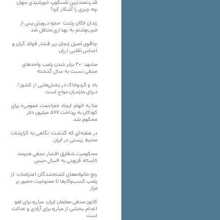
قدرت‌مندترین تلسکوپ خورشیدی جهان
چه چیزی را آشکار کرد؟
زندان لاکان رشت؛ حمزه درویش پس از
ضرب‌وشتم به بهداری منتقل شد
چاقوی اصیل زنجان زیر فشار فولاد گران و
اجناس تقلبی ارزان
مشهد؛ ۲۰ برابر شدن پلمب واحدهای
صنفی نسبت به سال گذشته
باد و گردوخاک در بخش‌هایی از کشور/
دریای مازندران مواج است
متا به اتهام ایجاد «مزاحمت عمومی» برای
کودکان به پرداخت ۵۶۷ میلیون دلار
محکوم شد
در هفته‌ای که گذشت؛ نگاهی به گزارشات
محیط زیستی در ایران
محکومیت شقایق افشار نجفی هنرمند
۱۸ساله قزوینی به ۹سال حبس
رنج خانواده‌های کشته‌شدگان اعتراضات؛ از
پلمب کسب‌وکارها تا ممنوعیت حضور بر
مزار
کانون صنفی معلمان ایران: مبارزه برای لغو
اعدام بخشی از مبارزه برای آزادی و عدالت
است