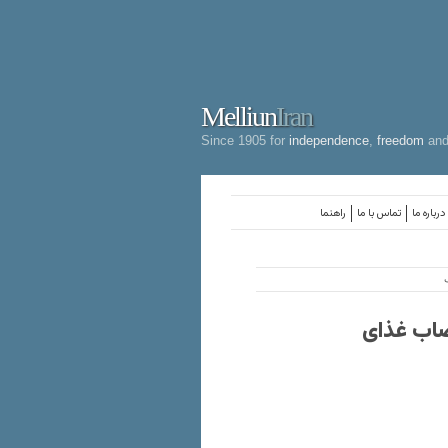
Melliun
Iran
Since 1905 for
independence
,
freedom
an
درباره ما
تماس با ما
راهنما
صاب غذای