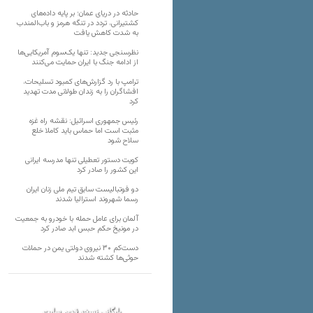
حادثه در دریای عمان؛ بر پایه داده‌های
کشتیرانی، تردد در تنگه هرمز و باب‌المندب
به شدت کاهش یافت
نظرسنجی جدید: تنها یک‌سوم آمریکایی‌ها
از ادامه جنگ با ایران حمایت می‌کنند
ترامپ با رد گزارش‌های کمبود تسلیحات،
افشاگران را به زندان طولانی مدت تهدید
کرد
رئیس‌ جمهوری اسرائیل: نقشه راه غزه
مثبت است اما حماس باید کاملا خلع
سلاح شود
کویت دستور تعطیلی تنها مدرسه ایرانی
این کشور را صادر کرد
دو فوتبالیست سابق تیم ملی زنان ایران
رسما شهروند استرالیا شدند
آلمان برای عامل حمله با خودرو به جمعیت
در مونیخ حکم حبس ابد صادر کرد
دست‌کم ۳۰ نیروی دولتی یمن در حملات
حوثی‌ها کشته شدند
بایگانی نسخه قدیم سایت