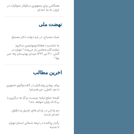
همگامی برای جمهوری سکولار دموکرات در
ایران: نه به اعدام
نهضت ملی
ضیاء مصباح: در باره دولت دکتر مصدق
به مناسبت هفتادوچهارمین سالروز:
نمایندگان مجلس زار می‌زدند/ تهران در
آتش؛ ۳۰ تیر ۱۳۳۱ میدان بهارستان چه خبر
بود؟
آخرین مطالب
پیام روشن پزشکیان در گفت‌و‌گوی تصویری
با مرد نامرئی: من هستم!
لایحه صلح ترکیه چیست و آیا به درگیری با
پ‌ک‌ک پایان خواهد داد؟
دو زندانی در زندان های اردبیل و دزفول
اعدام شدند
رگبار پراکنده در نیمه شمالی استان تهران
تا شنبه