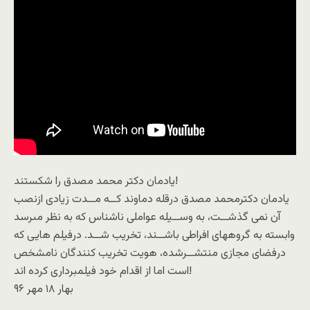
یادمان دکتر محمد مصدق را شکستند!
یادمان دکترمحمد مصدق درقله دماوند کــه مــدت زیادى ازنصب
آن نمى گذشــت، به وســیله عواملى ناشناس که به نظر مىرسد
وابسته به گروههاى افراطى باشــند، تخریب شــد. درفیلم هایى که
درفضاى مجازى منتشــرشده، هویت تخریب کنندگان نامشخص
است اما از اقدام خود فیلمبردارى کرده اند!
بهار ۱۸ مهر ۹۶