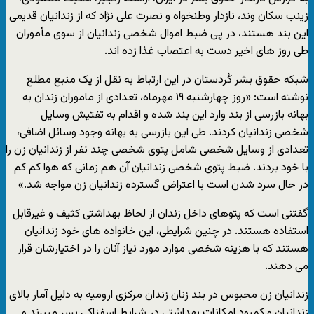
زینب سکان وند، نازدار وطنخواه و نصرت علی نژاد که از زندانیان قدیمی
این بند هستند، در پی ضبط اموال شخصی زندانیان از سوی مأموران
طی روز های اخیر دست به اعتصاب غذا زده اند.
شبکه حقوق بشر کُردستان در این ارتباط به نقل از یک منبع مطلع
نوشته است: «روز چهارشنبه ۱۹ مهرماه، تعدادی از ماموران زندان به
بهانه بازرسی از بند وارد این بند شده و اقدام به تفتیش وسایل
شخصی زندانیان کردند. طی این بازرسی به بهانه وجود وسائل اضافی،
تعدادی از وسایل شخصی شامل پتوی شخصی چند نفر از زندانیان زن را
با خود بردند. ضبط پتوی شخصی زندانیان آن هم زمانی که هوا کم کم
در حال سرد شدن است با اعتراض گسترده زندانیان زن مواجه شد.»
گفتنی است که پتوهای داخل زندان از لحاظ بهداشتی کثیف و غیرقابل
استفاده هستند. در چنین شرایطی، این خانواده های خود زندانیان
هستند که با هزینه شخصی موارد مورد نیاز آنان را در اختیارشان قرار
می دهند.
زندانیان زن محبوس در بند زنان زندان مرکزی ارومیه به دلیل آمار بالای
زندانیان و کمبود امکانات بهداشتی در شرایط اسفناکی بسر میبرند و