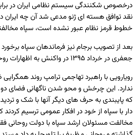
درخصوص شکنندگی سیستم نظامی ایران در برابر آم
نقد توافق هسته ای ژنو مدعی شد آن‌ چه ایران د
خطوط قرمز نظام عبور نشده است، سپاه مخالفتی
بعد از تصویب برجام نیز فرماندهان سپاه برخورد
جعفری در خرداد ۱۳۹۵ در واکنش به اظهارات روحانی اعلام داشت : « برجام سند افتخار نیست و مردم با اکراه آن را پذیرفتند»
رویارویی با راهبرد تهاجمی ترامپ روند همگرایی
ندارد. این چرخش و محو شدن ناگهانی فضای دو قط
که پایبندی به حرف های دیگر آنها با شک و تردی
دار با سپاه از خود در افکار عمومی ترسیم کردند
مخالفت مسئولان ارشد سپاه با دولت روحانی فقط د
گذاشته و روحانی و ظریف را تلویحا به داد و ستد 