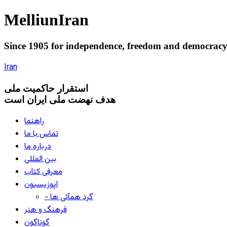
Melliun
Iran
Since 1905 for
independence
,
freedom
and
democrac
Iran
استقرار
حاکميت ملی
هدف نهضت ملی ایران است
راهنما
تماس با ما
درباره ما
بین المللی
معرفی کتاب
اپوزیسیون
- گرد همآئی ها
فرهنگ و هنر
گوناگون