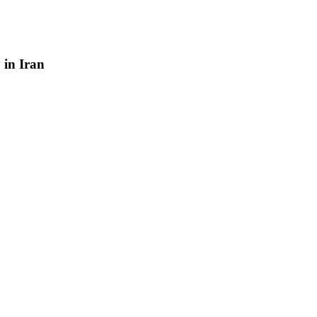
y
in
Iran