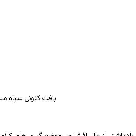
بافت کنونی سپاه مس
یادداشتی از علی افشاری–موضع گیری های کلام