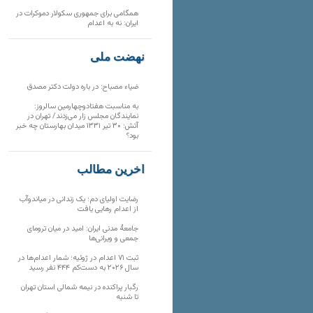
همگامی برای جمهوری سکولار دموکرات در
ایران: نه به اعدام
نهضت ملی
ضیاء مصباح: در باره دولت دکتر مصدق
به مناسبت هفتادوچهارمین سالروز:
نمایندگان مجلس زار می‌زدند/ تهران در
آتش؛ ۳۰ تیر ۱۳۳۱ میدان بهارستان چه خبر
بود؟
آخرین مطالب
رضایت اولیای دم؛ یک زندانی در میاندوآب
از اعدام رهایی یافت
جامعهٔ مدنی ایران: امید در میان ترومای
جمعی و ویرانی‌ها
ثبت ۷۱ اعدام در ژوئیه؛ شمار اعدام‌ها در
سال ۲۰۲۶ به دست‌کم ۴۴۴ نفر رسید
رگبار پراکنده در نیمه شمالی استان تهران
تا شنبه