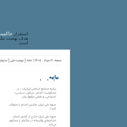
استقرار
حاکميت
هدف نهضت ملی 
است
جمعه, ۱۶ مرداد , ۱۴۰۵ |
خانه
نهضت ملی
سازمان
بیانیه
سازمان‌های
ملی
بیانیه مجامع اسلامی ایرانیان – در
محکومیت اعدام، سرکوب سیاسی–
اجتماعی، و نقض حقوق زنان
جبهه ملی ایران: ماشین اعدام را متوقف
کنید!
جبهه ملی ایران-خارج از کشور انجام
اعدام‌های وقیحانه در ملأِعام را محکوم
می‌کند