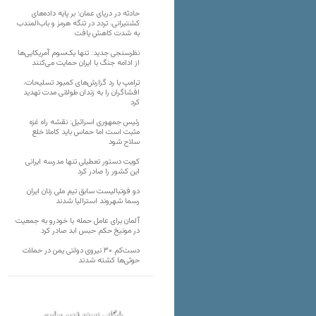
حادثه در دریای عمان؛ بر پایه داده‌های
کشتیرانی، تردد در تنگه هرمز و باب‌المندب
به شدت کاهش یافت
نظرسنجی جدید: تنها یک‌سوم آمریکایی‌ها
از ادامه جنگ با ایران حمایت می‌کنند
ترامپ با رد گزارش‌های کمبود تسلیحات،
افشاگران را به زندان طولانی مدت تهدید
کرد
رئیس‌ جمهوری اسرائیل: نقشه راه غزه
مثبت است اما حماس باید کاملا خلع
سلاح شود
کویت دستور تعطیلی تنها مدرسه ایرانی
این کشور را صادر کرد
دو فوتبالیست سابق تیم ملی زنان ایران
رسما شهروند استرالیا شدند
آلمان برای عامل حمله با خودرو به جمعیت
در مونیخ حکم حبس ابد صادر کرد
دست‌کم ۳۰ نیروی دولتی یمن در حملات
حوثی‌ها کشته شدند
بایگانی نسخه قدیم سایت