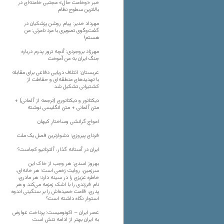
خبر «وخامت حال» مجتبی خامنه‌ای در
بالاترین سطوح نظام
مهرداد خدیر: پیام روشن پزشکیان در
گفت‌و‌گوی تصویری با مرد نامرئی: من
هستم!
مهرزاد بروجردی: آنچه ترور پدرم درباره
جنگ ایران به من آموخت
عربستان: ائتلاف دریایی دفاعی برای مقابله
با تهدیدهای منطقه‌ای و حفاظت از
کشتیرانی تشکیل شد
دیکتاتور و دیکتاتوری (ترجمه از آلمانی) +
متن آلمانی + متن انگلیسی نوشته
‌امواجِ گرانشی وساختارِ کیهان
فردای پیروزی؛ دشوارترین فصل یک ملت
ایران در آستانه گذار، آلترناتیو کجاست؟
بهروز اسدی: هر وجب از خاک‌ این
سرزمین، روایت زخمی است؛ هر خانه‌ای،
خاطره عزیزی را در سینه دارد؛ هر مادری،
نام فرزندی را با اشک زمزمه می‌کند و هر
پدری، قامت خمیده‌اش را بر سنگینی اندوه
استوار نگاه داشته است؟
عصر ایران – اکونومیست: پرداخت عوارض
به ایران بهتر از ادامه تنش است