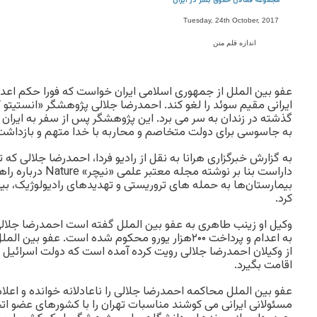
مجموعه فعالان حقوق بشر در ایران
Tuesday, 24th October, 2017
اندازه قلم متن
عفو بین الملل از جمهوری اسلامی ایران خواست که فورا حکم اعد
ایرانی مقیم سوئد را لغو کند. احمدرضا جلالی پژوهشگر «انستیتو ک
گذشته در زندان به سر می برد. این پژوهشگر پس از سفر به ایران
به جاسوسی برای دولت متخاصم و محاربه با خدا متهم و بازداش
به گزارش خبرگزاری هرانا به نقل از رادیو فردا، احمدرضا جلالی که ت
داراست بنا بر نوشته مج
بیمارستان‌ها به حمله های تروریستی و تهدیدهای رادیولوژیک، ب
کرد.
وکیل او زینب طاهری به عفو بین الملل گفته است احمدرضا جلالی
به اعدام و پرداخت ۲۰۰هزار یورو محکوم شده است. عفو 
از وکیلان احمدرضا جلالی رویت کرده آمده است که دولت اسرائیل به
اقامت بگیرد.
عفو بین الملل محاکمه احمدرضا جلالی را ناعادلانه خوانده و اعلا
مسئولانی ایرانی می کوشند مناسبات تهران را با کشورهای عضو اتحا