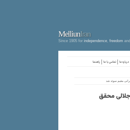
Melliun
Iran
Since 1905 for
independence
,
freedom
an
درباره ما
تماس با ما
راهنما
رانی مقیم سوئد شد
 جلالی محقق