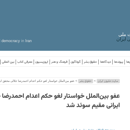
 ملی
ایران
d
democracy
in
Iran
‌ها
پیوندها
دیدگاه‌ها
حقوق بشر
گوناگون
فرهنگ و هنر
اپوزیسیون
معرفی کتاب
بین المللی
سایت ملیون ایران
حقوق بشر
>
> عفو بین‌الملل خواستار لغو حکم اعدام احمدرضا جلالی محقق ای
عفو بین‌الملل خواستار لغو حکم اعدام احمدرضا
ایرانی مقیم سوئد شد