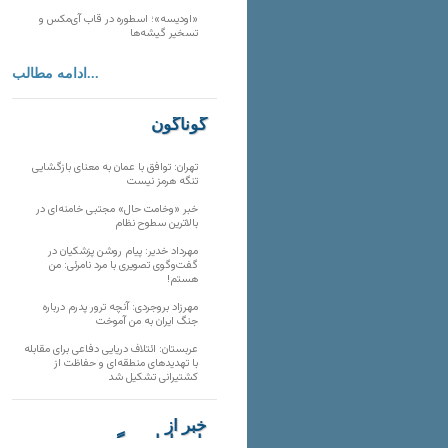
«اودیسه»؛ اسطوره در قاب آی‌مکس و
تسخیر گیشه‌ها
ادامه مطالب...
گوناگون
تهران: توافق با عمان به معنای بازگشایی
تنگه هرمز نیست
خبر «وخامت حال» مجتبی خامنه‌ای در
بالاترین سطوح نظام
مهرداد خدیر: پیام روشن پزشکیان در
گفت‌و‌گوی تصویری با مرد نامرئی: من
هستم!
مهرزاد بروجردی: آنچه ترور پدرم درباره
جنگ ایران به من آموخت
عربستان: ائتلاف دریایی دفاعی برای مقابله
با تهدیدهای منطقه‌ای و حفاظت از
کشتیرانی تشکیل شد
خبر از
تارنماهای دیگر