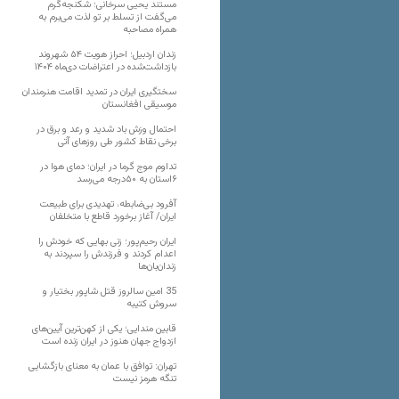
مستند یحیی سرخانی؛ شکنجه‌گرم
می‌گفت از تسلط بر تو لذت می‌برم به
همراه مصاحبه
زندان اردبیل؛ احراز هویت ۵۴ شهروند
بازداشت‌شده در اعتراضات دی‌ماه ۱۴۰۴
سختگیری ایران در تمدید اقامت هنرمندان
موسیقی افغانستان
احتمال وزش باد شدید و رعد و برق در
برخی نقاط کشور طی روزهای آتی
تداوم موج گرما در ایران؛ دمای هوا در
۶استان به ۵۰درجه می‌رسد
آفرود بی‌ضابطه، تهدیدی برای طبیعت
ایران/ آغاز برخورد قاطع با متخلفان
ایران رحیم‌پور؛ زنی بهایی که خودش را
اعدام کردند و فرزندش را سپردند به
زندان‌بان‌ها
35 امین سالروز قتل شاپور بختیار و
سروش کتیبه
قابین مندایی؛ یکی از کهن‌ترین آیین‌های
ازدواج جهان هنوز در ایران زنده است
تهران: توافق با عمان به معنای بازگشایی
تنگه هرمز نیست