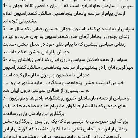
4- سپاس از سازمان هاو افرادی است که از ایران و اقصی نقاط جهان با
ارسال پیام از مراسم یادمان پنجاهمین سالگرد کنفدراسیون اعلام
پشتیبانی کرده اند.
5- سپاس از نماینده ی کنفدراسیون جهانی حسین رضایی، که سال ها
زندان پهلوی را بخاطر آرمان های کنفدراسیون به جان خرید، و نیز دو
زندانی سیاسی پیشین که با پیام های خود در محل جشن حمایت
خویش را از این جشن اعلام داشتند.
6- سپاس از همه فعالان سیاسی درون ایران که ناصر زرافشان پیام
مهرآفرین آنان را در پشتیبانی از مراسم پنجاهمین سالگرد کنفدراسیون
جهانی با مضمون زیر برای ما ارسال کرده است:
« … خبر بزرگداشت جشن پنجاهمین سالگرد … مایه شادی من و
بسیاری از فعالان سیاسی درون ایران شد. … ».
7- و سپاس از همهء تارنماهای خبریِ روشنگرانه، رادیوها و تلویزیون
های مردمی که با انتشار فراخوان ما، پیام ها و مصاحبه ها ما را در
برگذاری این یادمان یاری رساندند.
پژواک این خبررسانی به ترتیبی بود که یک روز پس از برگذاری جشن
رفقائی از ایران در تماس تلفنی با ما. اظهار داشتند که گزارشی از این
گردهمائی را در تلویزیون اپوزیسیون در ایران مشاهده کرده اند.