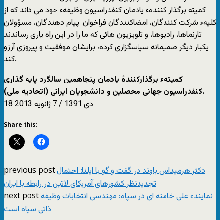
کمیته برگذار کنندهء یادمان کنفدراسیون وظیفهء خود می داند که از
کلیهء شرکت کنندگان، امضاکنندگان فراخوان، پیام دهندگان، مسؤولان
تارنماها، رادیوها، و تلویزیون هائی که ما را در این راه یاری رساندند
یکبار دیگر صمیمانه سپاسگزاری کرده، برایشان موفقیت و پیروزی آرزو
کند.
کمیتهء برگذارکنندۀ یادمان پنجاهمین سالگرد پایه گذاری
کنفدراسیون جهانی محصلین و دانشجویان ایرانی (اتحادیه ملی).
18 دی 1391 / 7 ژانویه 2013
Share this:
previous post
دکتر هرمیداس باوند در گفت و گو با ایلنا: احتمال
تجدیدنظر کشورهای آمریکای لاتین در رابطه با ایران
next post
نماینده علی خامنه ای در سپاه: مهندسی انتخابات وظیفه
ذاتی سپاه است