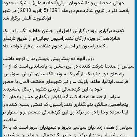
جهانی محصلین و دانشجویان ایرانی(اتحادیه ملی) با شرکت حدودا
پانصد نفر در تاریخ شانزدهم دی ماه 1391 (5 ژانویه 2013 ) در شهر
فرانکفورت آلمان برگزار شد.
کمیته برگزاری بزودی گزارش کاملِ این جشن خاطره انگیز را در یک
شانزدهم آذر ویژه (ارگان کنفدراسیون جهانی) و از طریق تارنمای
کنفدراسیون در اختیار عموم علاقمندان قرار خواهد داد .
ولی آنچه که پیشاپیش بایستی بدان توجه داشت:
1- سپاس از صدها شرکت کننده در این جشن به یادماندنی است که از
راه های دور و نزدیک، از آمریکا، سوئد، انگلستان، اتریش، سوئیس،
فرانسه، ایتالیا، هلند، بلژیک … و نیز شهرهای مختلف آلمان با حضور
خود به این گردهمائیِ تاریخی شکوه و جلال بخشیدند.
2- سپاس از صدها امضاء کنندۀ فراخوانِ برگذاری جشن یادمان
پنجاهمین سالگردِ بنیانگذاری کنفدراسیون که نقشی بسیج کننده را
ایفا نموده و ما را در امر برگذاری این گردهمائی مصمم تر و استوار تر
ساختند.
3- سپاس از همهء زندانیان سیاسی دیروز و تبعیدیان امروز است که با
پیام پشتیبانی خود از برگذاریِ چنین گردهمائیِ به ما نیرو بخشیدند.