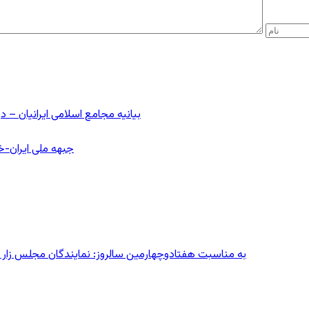
بیانیه مجامع اسلامی ایرانیان 
جبهه ملی ایران-خا
به مناسبت هفتادوچهارمین سالروز: نمایندگان مجلس زار می‌زدند/ تهران در آتش؛ ۳۰ تیر