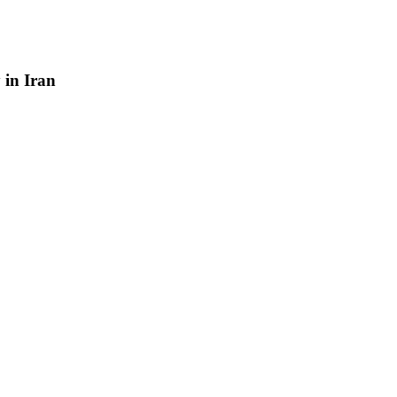
y
in
Iran