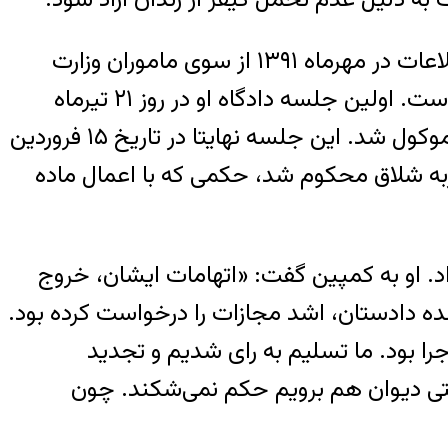
علیرضا گلیپور، متولد۱۳۶۵، ساکن تهران و دانشجوی مخابرات و کارمند وزارت ارتباطات و فناوری اطلاعات در مهرماه ۱۳۹۱ از سوی ماموران وزارت
اطلاعات دستگیر شد. او از زمان بازداشت تا اردبیهشت ماه ۱۳۹۴ از حق داشتن وکیل محروم بوده است. اولین جلسه دادگاه او در روز ۲۱ تیرماه
۱۳۹۴ تشکیل شد، جلسه بعدی که قرار بود در تاریخ ۲۵ آبان ماه امسال برگزار شود به زمان دیگری موکول شد. این جلسه نهایتا در تاریخ ۱۵ فروردین
رگزار شد. علیرضا گلیپپور ۲۶ اردیبهشت همان سال به ۳۹ سال و ۹ ماه حبس و ۱۷۳ ضربه شلاق محکوم شد، حکمی که با اعمال ماده
د. او به کمپین گفت: «اتهامات ایشان، خروج
ه دادستان، اشد مجازات را درخواست کرده بود.
ودند با توجه به ماده ۱۳۴ بالاترین میزان حکم یعنی ۱۵ سال قابل اجرا بود. ما تسلیم به رای شدیم و تجدید
حتی دیوان هم برویم حکم نمی‌شکند. چون