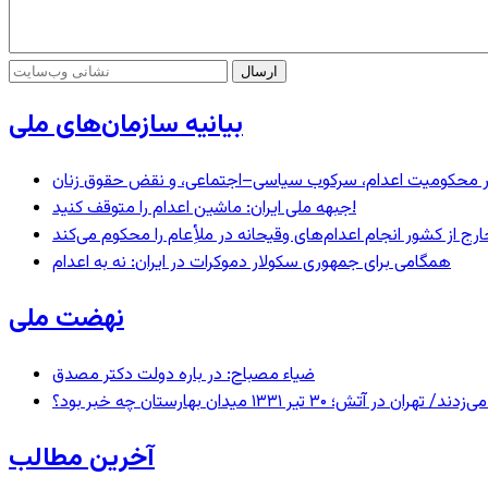
بیانیه سازمان‌های ملی
– در محکومیت اعدام، سرکوب سیاسی–اجتماعی، و نقض حقوق زنان
جبهه ملی ایران: ماشین اعدام را متوقف کنید!
رج از کشور انجام اعدام‌های وقیحانه در ملأِعام را محکوم می‌کند
همگامی برای جمهوری سکولار دموکرات در ایران: نه به اعدام
نهضت ملی
ضیاء مصباح: در باره دولت دکتر مصدق
 ۱۳۳۱ میدان بهارستان چه خبر بود؟
آخرین مطالب