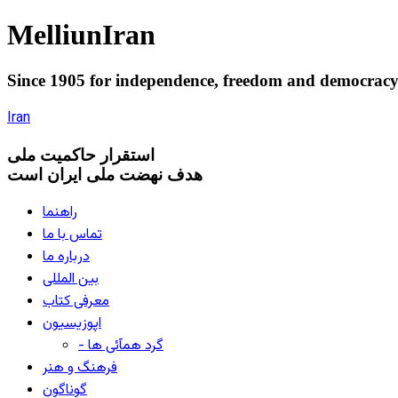
Melliun
Iran
Since 1905 for
independence
,
freedom
and
democrac
Iran
استقرار
حاکميت ملی
هدف نهضت ملی ایران است
راهنما
تماس با ما
درباره ما
بین المللی
معرفی کتاب
اپوزیسیون
- گرد همآئی ها
فرهنگ و هنر
گوناگون