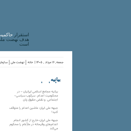
استقرار
حاکميت
هدف نهضت ملی 
است
جمعه, ۱۶ مرداد , ۱۴۰۵ |
خانه
نهضت ملی
سازمان
بیانیه
سازمان‌های
ملی
بیانیه مجامع اسلامی ایرانیان – در
محکومیت اعدام، سرکوب سیاسی–
اجتماعی، و نقض حقوق زنان
جبهه ملی ایران: ماشین اعدام را متوقف
کنید!
جبهه ملی ایران-خارج از کشور انجام
اعدام‌های وقیحانه در ملأِعام را محکوم
می‌کند