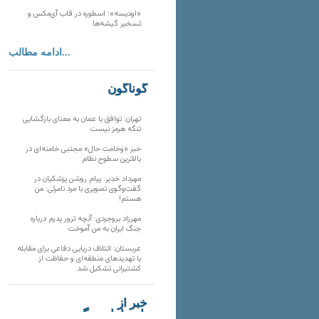
«اودیسه»؛ اسطوره در قاب آی‌مکس و
تسخیر گیشه‌ها
ادامه مطالب...
گوناگون
تهران: توافق با عمان به معنای بازگشایی
تنگه هرمز نیست
خبر «وخامت حال» مجتبی خامنه‌ای در
بالاترین سطوح نظام
مهرداد خدیر: پیام روشن پزشکیان در
گفت‌و‌گوی تصویری با مرد نامرئی: من
هستم!
مهرزاد بروجردی: آنچه ترور پدرم درباره
جنگ ایران به من آموخت
عربستان: ائتلاف دریایی دفاعی برای مقابله
با تهدیدهای منطقه‌ای و حفاظت از
کشتیرانی تشکیل شد
خبر از
تارنماهای دیگر