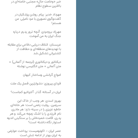
خبر «وخامت حال» مجتبی خامنه‌ای در
بالاترین سطوح نظام
مهرداد خدیر: پیام روشن پزشکیان در
گفت‌و‌گوی تصویری با مرد نامرئی: من
هستم!
مهرزاد بروجردی: آنچه ترور پدرم درباره
جنگ ایران به من آموخت
عربستان: ائتلاف دریایی دفاعی برای مقابله
با تهدیدهای منطقه‌ای و حفاظت از
کشتیرانی تشکیل شد
دیکتاتور و دیکتاتوری (ترجمه از آلمانی) +
متن آلمانی + متن انگلیسی نوشته
‌امواجِ گرانشی وساختارِ کیهان
فردای پیروزی؛ دشوارترین فصل یک ملت
ایران در آستانه گذار، آلترناتیو کجاست؟
بهروز اسدی: هر وجب از خاک‌ این
سرزمین، روایت زخمی است؛ هر خانه‌ای،
خاطره عزیزی را در سینه دارد؛ هر مادری،
نام فرزندی را با اشک زمزمه می‌کند و هر
پدری، قامت خمیده‌اش را بر سنگینی اندوه
استوار نگاه داشته است؟
عصر ایران – اکونومیست: پرداخت عوارض
به ایران بهتر از ادامه تنش است