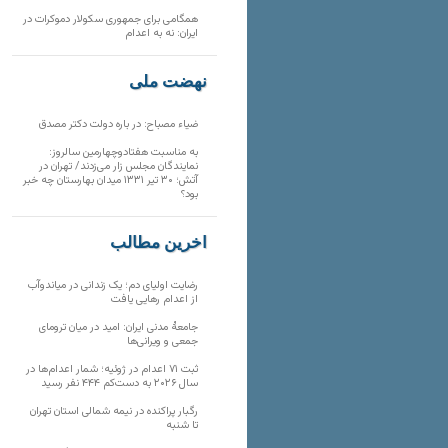
همگامی برای جمهوری سکولار دموکرات در
ایران: نه به اعدام
نهضت ملی
ضیاء مصباح: در باره دولت دکتر مصدق
به مناسبت هفتادوچهارمین سالروز:
نمایندگان مجلس زار می‌زدند/ تهران در
آتش؛ ۳۰ تیر ۱۳۳۱ میدان بهارستان چه خبر
بود؟
آخرین مطالب
رضایت اولیای دم؛ یک زندانی در میاندوآب
از اعدام رهایی یافت
جامعهٔ مدنی ایران: امید در میان ترومای
جمعی و ویرانی‌ها
ثبت ۷۱ اعدام در ژوئیه؛ شمار اعدام‌ها در
سال ۲۰۲۶ به دست‌کم ۴۴۴ نفر رسید
رگبار پراکنده در نیمه شمالی استان تهران
تا شنبه