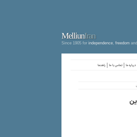
Melliun
Iran
Since 1905 for
independence
,
freedom
an
درباره ما
تماس با ما
راهنما
ین