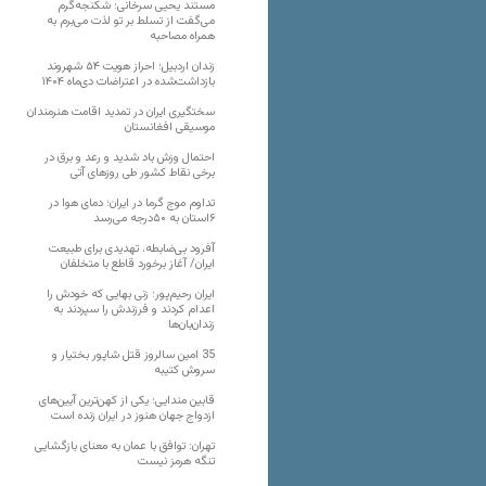
مستند یحیی سرخانی؛ شکنجه‌گرم
می‌گفت از تسلط بر تو لذت می‌برم به
همراه مصاحبه
زندان اردبیل؛ احراز هویت ۵۴ شهروند
بازداشت‌شده در اعتراضات دی‌ماه ۱۴۰۴
سختگیری ایران در تمدید اقامت هنرمندان
موسیقی افغانستان
احتمال وزش باد شدید و رعد و برق در
برخی نقاط کشور طی روزهای آتی
تداوم موج گرما در ایران؛ دمای هوا در
۶استان به ۵۰درجه می‌رسد
آفرود بی‌ضابطه، تهدیدی برای طبیعت
ایران/ آغاز برخورد قاطع با متخلفان
ایران رحیم‌پور؛ زنی بهایی که خودش را
اعدام کردند و فرزندش را سپردند به
زندان‌بان‌ها
35 امین سالروز قتل شاپور بختیار و
سروش کتیبه
قابین مندایی؛ یکی از کهن‌ترین آیین‌های
ازدواج جهان هنوز در ایران زنده است
تهران: توافق با عمان به معنای بازگشایی
تنگه هرمز نیست