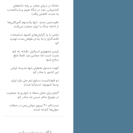
حادثه در دریای عمان؛ بر پایه داده‌های
کشتیرانی، تردد در تنگه هرمز و باب‌المندب
به شدت کاهش یافت
نظرسنجی جدید: تنها یک‌سوم آمریکایی‌ها
از ادامه جنگ با ایران حمایت می‌کنند
ترامپ با رد گزارش‌های کمبود تسلیحات،
افشاگران را به زندان طولانی مدت تهدید
کرد
رئیس‌ جمهوری اسرائیل: نقشه راه غزه
مثبت است اما حماس باید کاملا خلع
سلاح شود
کویت دستور تعطیلی تنها مدرسه ایرانی
این کشور را صادر کرد
دو فوتبالیست سابق تیم ملی زنان ایران
رسما شهروند استرالیا شدند
آلمان برای عامل حمله با خودرو به جمعیت
در مونیخ حکم حبس ابد صادر کرد
دست‌کم ۳۰ نیروی دولتی یمن در حملات
حوثی‌ها کشته شدند
بایگانی نسخه قدیم سایت