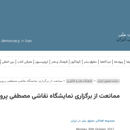
 ملی
ایران
d
democracy
in
Iran
‌ها
پیوندها
دیدگاه‌ها
حقوق بشر
گوناگون
فرهنگ و هنر
اپوزیسیون
معرفی کتاب
بین المللی
سایت ملیون ایران
فرهنگ، هنر و فنآوری
>
> ممانعت از برگزاری نمایشگاه نقاشی مصطفی پروین
ممانعت از برگزاری نمایشگاه نقاشی مصطفی پرو
مجموعه فعالان حقوق بشر در ایران
Monday, 30th October, 2017