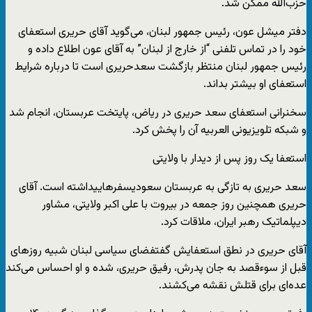
حزب‌الله ممکن شد.
دفتر میشل عون، رئیس جمهور لبنان، می‌گوید آقای حریری استعفای
خود را در تماس تلفنی “از خارج از لبنان” به آقای عون اطلاع داده و
رئیس جمهور لبنان منتظر بازگشت سعدحریری است تا درباره شرایط
استعفای او بیشتر بداند.
سخنرانی استعفای سعد حریری در ریاض، پایتخت عربستان، انجام شد
و شبکه تلویزیونی العربیه آن را پخش کرد.
استعفا یک روز پس از دیدار با ولایتی
سعد حریری به تازگی به عربستان سعودیسفرهاییداشته است. آقای
حریری همچنین روز جمعه در بیروت با علی اکبر ولایتی، مشاور
دیپلماتیک رهبر ایران، ملاقات کرد.
آقای حریری در نطق استعفایش گفتفضای سیاسی لبنان شبیه روزهای
قبل از سوءقصد به جان پدرش، رفیق حریری، شده و او احساس می‌کند
عده‌ای برای قتلش نقشه می‌کشند.