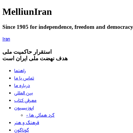
Melliun
Iran
Since 1905 for
independence
,
freedom
and
democrac
Iran
استقرار
حاکميت ملی
هدف نهضت ملی ایران است
راهنما
تماس با ما
درباره ما
بین المللی
معرفی کتاب
اپوزیسیون
- گرد همآئی ها
فرهنگ و هنر
گوناگون