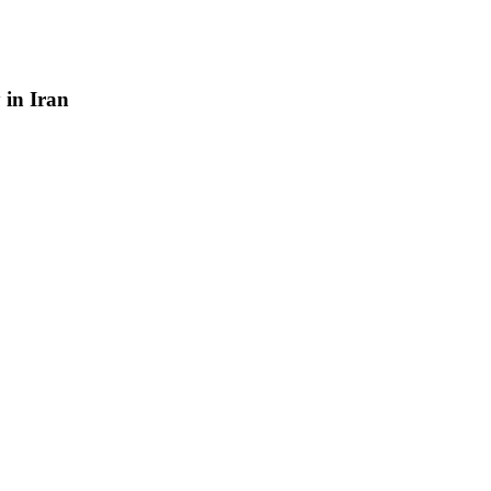
y
in
Iran