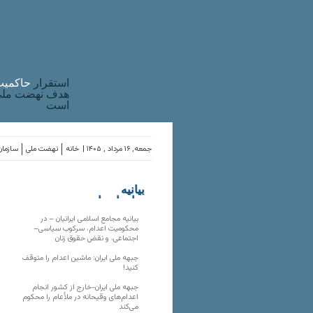
استقرار
حاکميت
هدف نهضت ملی 
است
جمعه, ۱۶ مرداد , ۱۴۰۵ |
خانه
نهضت ملی
سازمان
بیانیه
سازمان‌های
ملی
بیانیه مجامع اسلامی ایرانیان – در
محکومیت اعدام، سرکوب سیاسی–
اجتماعی، و نقض حقوق زنان
جبهه ملی ایران: ماشین اعدام را متوقف
کنید!
جبهه ملی ایران-خارج از کشور انجام
اعدام‌های وقیحانه در ملأِعام را محکوم
می‌کند