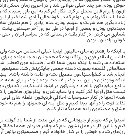
خوش بودم، هر چند خیلی طولانی شد و در اخرین زمان ممکن آزاد
ازتون را برام قابل تحمل تر کرد. انگار کم کم به این باور رسیدم که
شما باید بگذرونم. می دونم که در خوشحالی آزادی شما غیر از این 
زیاد دیگری هم شریک و سهیم بودن. عده زیادی از هم بندیان ساب
مجددتون بودن و بعضی از اونها در طی دو روز آخر حبستون پشت در 
شماری می کردن؛ در کنار بقیه دوستانی که در سراسر ایران و حتی خ
خوش آزادیتون بودن.
با اینکه با رفتنتون، جای خالیتون اینجا خیلی احساس می شه ولی ت
داشتین اینقدر قوی و پررنگ بوده که همچنان به جا مونده و برای 
استفاده می شه: با اینکه بدون شما کلاس فلسفه مون تعطیل شد
مطالعاتی فلسفه بصورت دسته جمعی جایگزینش شد. همینطور 
انجام شد تا کنفرانسهامون تعطیل نشه و ادامه داشته باشه. این
اینکه وجودتون در این بند چقدر غنیمت بوده و چقدر برای همه عز
با نوع برخوردتون با افراد و رفتارتون در اینجا ثابت کردین که برای
نیست مثل اونها فکر کنیم و یا عقایدشون و ایدئولوژی هاشون را کا
همه آدمها در کنار خصوصیات اخلاقی فردیشون، نقطه های قوتی دار
نقاط قوت را در آنها پیدا کنیم و مثل آینه ای همونها را هم به خ
عشق و محبتمون را به همدیگه نثار کنیم.
امیدوارم که بتونم از چیزهایی که در این مدت از شما یاد گرفتم 
کنم و با این کار در عمل نشون بدم که چقدر قدردان همه لحظاتی 
روزهای شاد و خوشی را در کنار خانواده گرم و صمیمیتون براتون آر