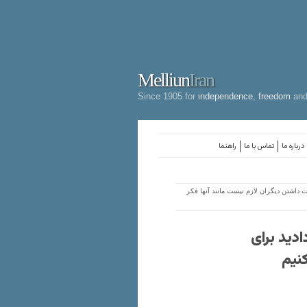
Melliun
Iran
Since 1905 for
independence
,
freedom
an
درباره ما
تماس با ما
راهنما
وست داشتن دیگران لازم نیست مانند آنها فکر
ادید برای
نیم