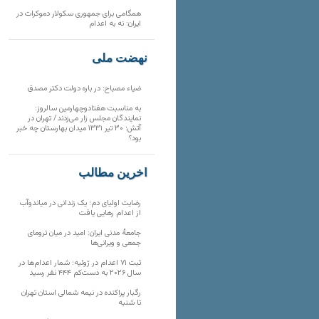
همگامی برای جمهوری سکولار دموکرات در
ایران: نه به اعدام
نهضت ملی
ضیاء مصباح: در باره دولت دکتر مصدق
به مناسبت هفتادوچهارمین سالروز:
نمایندگان مجلس زار می‌زدند/ تهران در
آتش؛ ۳۰ تیر ۱۳۳۱ میدان بهارستان چه خبر
بود؟
آخرین مطالب
رضایت اولیای دم؛ یک زندانی در میاندوآب
از اعدام رهایی یافت
جامعهٔ مدنی ایران: امید در میان ترومای
جمعی و ویرانی‌ها
ثبت ۷۱ اعدام در ژوئیه؛ شمار اعدام‌ها در
سال ۲۰۲۶ به دست‌کم ۴۴۴ نفر رسید
رگبار پراکنده در نیمه شمالی استان تهران
تا شنبه