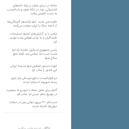
حادثه در دریای عمان؛ بر پایه داده‌های
کشتیرانی، تردد در تنگه هرمز و باب‌المندب
به شدت کاهش یافت
نظرسنجی جدید: تنها یک‌سوم آمریکایی‌ها
از ادامه جنگ با ایران حمایت می‌کنند
ترامپ با رد گزارش‌های کمبود تسلیحات،
افشاگران را به زندان طولانی مدت تهدید
کرد
رئیس‌ جمهوری اسرائیل: نقشه راه غزه
مثبت است اما حماس باید کاملا خلع
سلاح شود
کویت دستور تعطیلی تنها مدرسه ایرانی
این کشور را صادر کرد
دو فوتبالیست سابق تیم ملی زنان ایران
رسما شهروند استرالیا شدند
آلمان برای عامل حمله با خودرو به جمعیت
در مونیخ حکم حبس ابد صادر کرد
دست‌کم ۳۰ نیروی دولتی یمن در حملات
حوثی‌ها کشته شدند
بایگانی نسخه قدیم سایت