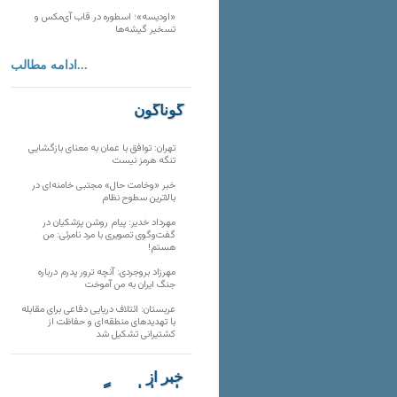
«اودیسه»؛ اسطوره در قاب آی‌مکس و
تسخیر گیشه‌ها
ادامه مطالب...
گوناگون
تهران: توافق با عمان به معنای بازگشایی
تنگه هرمز نیست
خبر «وخامت حال» مجتبی خامنه‌ای در
بالاترین سطوح نظام
مهرداد خدیر: پیام روشن پزشکیان در
گفت‌و‌گوی تصویری با مرد نامرئی: من
هستم!
مهرزاد بروجردی: آنچه ترور پدرم درباره
جنگ ایران به من آموخت
عربستان: ائتلاف دریایی دفاعی برای مقابله
با تهدیدهای منطقه‌ای و حفاظت از
کشتیرانی تشکیل شد
خبر از
تارنماهای دیگر