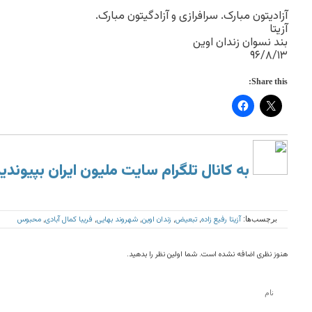
آزادیتون مبارک. سرافرازی و آزادگیتون مبارک.
آزیتا
بند نسوان زندان اوین
۹۶/۸/۱۳
Share this:
به کانال تلگرام سایت ملیون ایران بپیوندی
آزیتا رفیع زاده
تبعیض
زندان اوین
شهروند بهایی
فریبا کمال آبادی
محبوس
برچسب‌ها:
,
,
,
,
,
هنوز نظری اضافه نشده است. شما اولین نظر را بدهید.