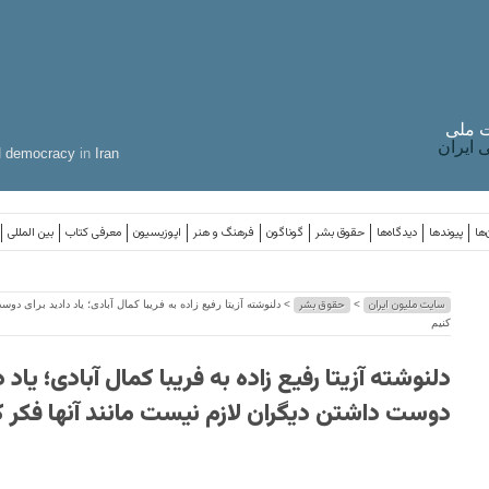
 ملی
ایران
d
democracy
in
Iran
‌ها
پیوندها
دیدگاه‌ها
حقوق بشر
گوناگون
فرهنگ و هنر
اپوزیسیون
معرفی کتاب
بین المللی
سایت ملیون ایران
حقوق بشر
>
> دلنوشته آزیتا رفیع زاده به فریبا کمال آبادی؛ یاد دادید برای د
کنیم
دلنوشته آزیتا رفیع زاده به فریبا کمال آبادی؛ یاد د
دوست داشتن دیگران لازم نیست مانند آنها فکر ک