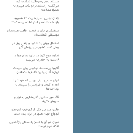
مستند یحیی سرخانی؛ شکنجه‌گرم
می‌گفت از تسلط بر تو لذت می‌برم به
همراه مصاحبه
زندان اردبیل؛ احراز هویت ۵۴ شهروند
بازداشت‌شده در اعتراضات دی‌ماه ۱۴۰۴
سختگیری ایران در تمدید اقامت هنرمندان
موسیقی افغانستان
احتمال وزش باد شدید و رعد و برق در
برخی نقاط کشور طی روزهای آتی
تداوم موج گرما در ایران؛ دمای هوا در
۶استان به ۵۰درجه می‌رسد
آفرود بی‌ضابطه، تهدیدی برای طبیعت
ایران/ آغاز برخورد قاطع با متخلفان
ایران رحیم‌پور؛ زنی بهایی که خودش را
اعدام کردند و فرزندش را سپردند به
زندان‌بان‌ها
35 امین سالروز قتل شاپور بختیار و
سروش کتیبه
قابین مندایی؛ یکی از کهن‌ترین آیین‌های
ازدواج جهان هنوز در ایران زنده است
تهران: توافق با عمان به معنای بازگشایی
تنگه هرمز نیست