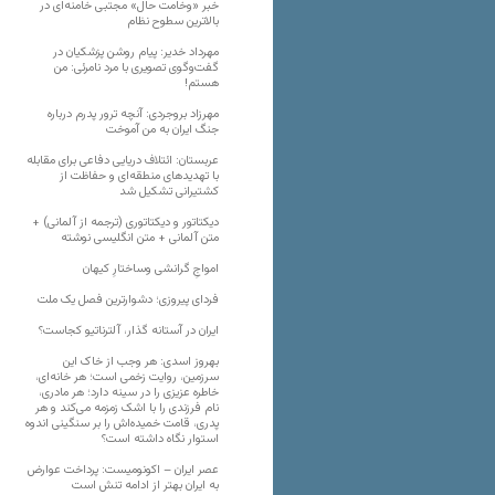
خبر «وخامت حال» مجتبی خامنه‌ای در
بالاترین سطوح نظام
مهرداد خدیر: پیام روشن پزشکیان در
گفت‌و‌گوی تصویری با مرد نامرئی: من
هستم!
مهرزاد بروجردی: آنچه ترور پدرم درباره
جنگ ایران به من آموخت
عربستان: ائتلاف دریایی دفاعی برای مقابله
با تهدیدهای منطقه‌ای و حفاظت از
کشتیرانی تشکیل شد
دیکتاتور و دیکتاتوری (ترجمه از آلمانی) +
متن آلمانی + متن انگلیسی نوشته
‌امواجِ گرانشی وساختارِ کیهان
فردای پیروزی؛ دشوارترین فصل یک ملت
ایران در آستانه گذار، آلترناتیو کجاست؟
بهروز اسدی: هر وجب از خاک‌ این
سرزمین، روایت زخمی است؛ هر خانه‌ای،
خاطره عزیزی را در سینه دارد؛ هر مادری،
نام فرزندی را با اشک زمزمه می‌کند و هر
پدری، قامت خمیده‌اش را بر سنگینی اندوه
استوار نگاه داشته است؟
عصر ایران – اکونومیست: پرداخت عوارض
به ایران بهتر از ادامه تنش است