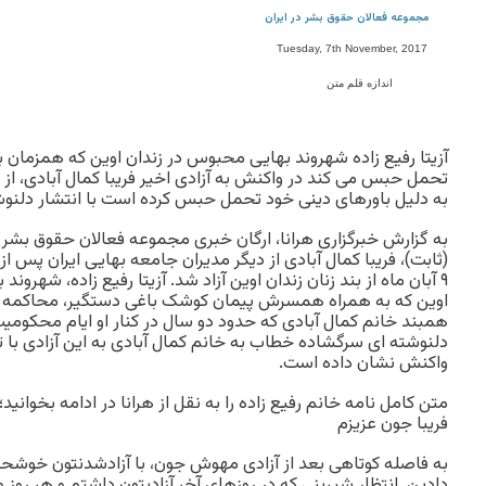
مجموعه فعالان حقوق بشر در ایران
Tuesday, 7th November, 2017
اندازه قلم متن
آزیتا رفیع زاده شهروند بهایی محبوس در زندان اوین که همزما
تحمل حبس می کند در واکنش به آزادی اخیر فریبا کمال آبادی، از
به دلیل باورهای دینی خود تحمل حبس کرده است با انتشار دلنو
به گزارش خبرگزاری هرانا، ارگان خبری مجموعه فعالان حقوق بشر
(ثابت)، فریبا کمال آبادی از دیگر مدیران جامعه بهایی ایران پس
۹ آبان ماه از بند زنان زندان اوین آزاد شد. آزیتا رفیع زاده، شهرون
اوین که به همراه همسرش پیمان کوشک باغی دستگیر، محاکمه و 
همبند خانم کمال آبادی که حدود دو سال در کنار او ایام محکوم
دلنوشته ای سرگشاده خطاب به خانم کمال آبادی به این آزادی با
واکنش نشان داده است.
متن کامل نامه خانم رفیع زاده را به نقل از هرانا در ادامه بخوانید؛
فریبا جون عزیزم
به فاصله کوتاهی بعد از آزادی مهوش جون، با آزادشدنتون خوشحا
دادین. انتظار شیرینی که در روزهای آخر آزادیتون داشتم و هر روز