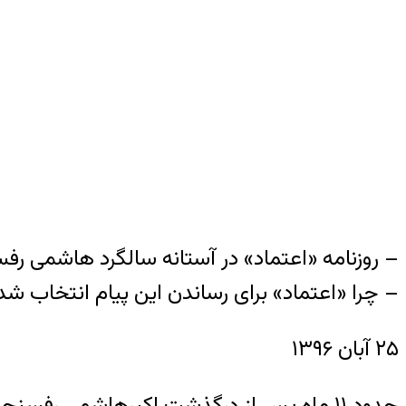
– روزنامه «اعتماد» در آستانه سالگرد هاشمی ر
– چرا «اعتماد» برای رساندن این پیام انتخاب ش
۲۵ آبان ۱۳۹۶
حدود ۱۱ ماه پس از درگذشت اکبرهاشمی ر