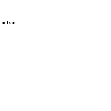
y
in
Iran