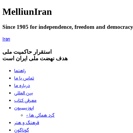
Melliun
Iran
Since 1905 for
independence
,
freedom
and
democrac
Iran
استقرار
حاکميت ملی
هدف نهضت ملی ایران است
راهنما
تماس با ما
درباره ما
بین المللی
معرفی کتاب
اپوزیسیون
- گرد همآئی ها
فرهنگ و هنر
گوناگون