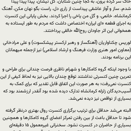
خاک سر کرده برون، به کجا چنین شتابان، گل نیشان، پیدا پیدا پیدا
شدم، ساز و آواز عاشقی پیداست از زاری دل، راست بگو نهان مکن، آهنگ
کرمانشاه، خانمی، و گل من یاخی را اجرا کردند. بخش پایانی این کنسرت
به اجرای قطعه «ای ایران» اختصاص داشت که مردم به طور ایستاده به
همخوانی این اثر جاودان روح‌الله خالقی پرداختند.
لوریس چکناواریان (آهنگساز و رهبر ارکستر پیشکسوت) و علی مرادخانی
(معاون امور هنری وزارت فرهنگ و ارشاد اسلامی) نیز ازجمله میهمانان
این برنامه بودند.
با وجود اینکه گروه کامکارها و شهرام ناظری فرصت چندانی برای طراحی و
تمرین چنین کنسرتی نداشتند توقع چندان بالایی نیز به لحاظ کیفی از این
کنسرت نمی‌رفت؛ به هر صورت این اتفاق قابل تقدیر که برای کمک به
آسیب‌دیدگان زلزله کرمانشاه تدارک دیده شده بود آنقدر ارزشمند بود که
بسیاری از نواقص نیز دیده نمی‌شد.
البته می‌شد حداقل برای ترتیب برگزاری کنسرت روال بهتری درنظر گرفته
شود تا حداقل باعث از بین رفتن تمرکز اعضای گروه کامکارها و همچنین
بسیاری از حاضران در کنسرت نشود. سخنرانی غیرمعمول ۱۵ دقیقه‌ای