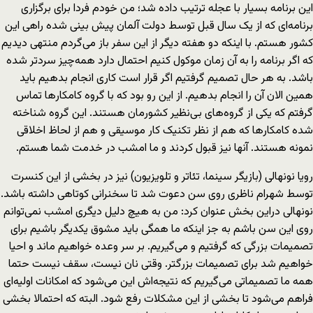
این برنامه بسیار با عجله ترتیب داده شد؛ من خودم فردا برای برگزاری
برنامه‌ای که از یک سال قبل توسط دولت آلمان پیش بینی شده راهی این
کشور هستم. با اینکه دو هفته دیگر از این سفر باز می‌گردم منتهی دیدیم
که اگر برنامه را به آن زمان موکول کنیم احتمال دارد همه‌چیز سردتر شده
باشد. به هر حال تصمیم گرفتیم اگر قرار است کاری انجام بدهیم باید
همین الان آن را انجام بدهیم. از این رو بود که با گروه کامکارها تماس
گرفتم که یکی از گروه‌های بی‌نظیر کشورمان هستند. این گروه شناخته
شده کامکارها که هم از نظر تکنیک کار موسیقی و هم از لحاظ اخلاقی
نمونه هستند. آنها نیز قبول کردند و ما امشب در خدمت شما هستم.
رویا نونهالی (بازیگر سینما، تئاتر و تلویزیون) نیز در بخشی از این کنسرت
توسط شهرام ناظری روی سن دعوت شد تا سخنرانی کوتاهی داشته باشد.
نونهالی دراین بخش عنوان کرد: من به هیچ دلیل دیگری امشب نمی‌توانم
روی این سن باشم به جز اینکه ما همگی باید مشوق یکدیگر باشیم برای
تصمیمات بزرگی که گرفتیم و می‌گیریم. بر سر وعده خواهیم ماند و احیا
خواهیم شد برای تصمیمات بزرگتر. وقتی نان نیست، سقف نیست حتما
همه ما تصمیماتی می‌گیریم که نتیجه‌اش این می‌شود که امکانات اولیه‌ای
فراهم می‌شود تا بخشی از این مشکلات رفع شود. البته که احتمالا بخشی