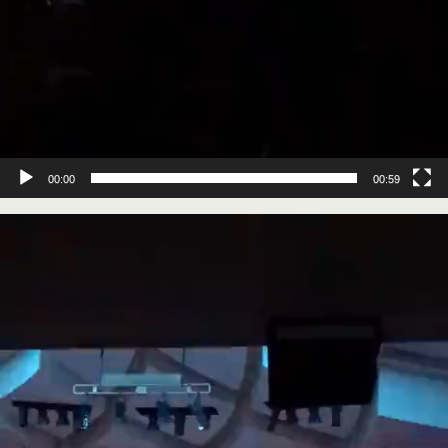
00:00
00:59
Video
Player