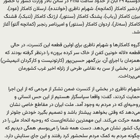
دوشنبه ۲۹ آبان از حدود ساعت ۲۱:۱۵ در سالن تالار وزارت کشور با حضور
اردشیر کامکار (کمانچه)، شهرام ناظری (خواننده)، ارسلان کامکار (عود)،
بیژن کامکار (رباب)، پشنگ کامکار (سنتور)، ارژنگ کامکار (تنبک)، قشنگ
کامکار (سه‌تار)، اردوان کامکار (سنتور) و امیرناصر رنجبر (کمانچه آلتو) آغاز
شد.
گروه کامکارها و شهرام ناظری برای اولین قطعه این کنسرت، در حالی
قطعه «لاله خونین کفن از خاک سر کرده برون» را درنظر گرفته بودند که
همزمان با اجرای آن، بزرگمهر حسین‌پور (کارتونیست و کارگردان انیمیشن)
نیز در بخشی از سن به نقاشی طرحی از زلزله اخیر غرب کشورمان
می‌پرداخت.
شهرام ناظری در بخشی از کنسرت ضمن تشکر از مردمی که از این اجرا
حمایت کردند، گفت: واقعا سپاسگزار هستیم از این حس انسانی و
روحیه‌ای که در مردم به وجود آمد. ملت ایران در مقاطع خاصی نشان
می‌دهد که وقتی بخواهد پیشتاز باشد و تصمیم بگیرد خودش جلوتر از
همه حرکت می‌کند. این مهمترین نشانه‌ای‌ست که روحیه اتحاد ملی را در
یک کشور نشان می‌دهد. دست همه شما را می‌بوسم. همگی دیدیم که
چگونه مردم به کمک مردم سلحشور کرد رفتند و این جای ستایش دارد.