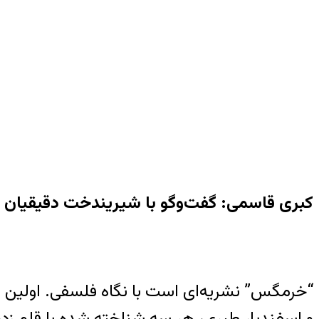
کبری قاسمی: گفت‌وگو با شیریندخت دقیقیان
“خرمگس” نشریه‌ای است با نگاه فلسفی. اولین ش
و اسفندیار طبری، هر سه شناخته شده با قلم ز