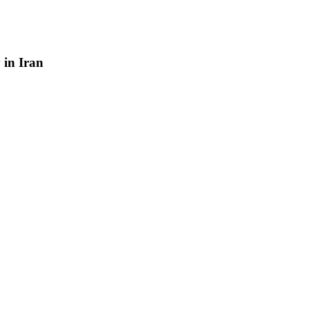
y
in
Iran