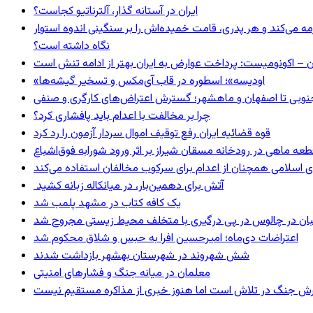
ایران در آستانه گذار، آلترناتیو کجاست؟
مه می‌کند و هر پدری، قامت خمیده‌اش را بر سنگینی اندوه استوار
نگاه داشته است؟
ن – اکونومیست: پرداخت عوارض به ایران بهتر از ادامه تنش است
«اودیسه»؛ اسطوره در قاب آی‌مکس و تسخیر گیشه‌ها
نوبی تا اصفهان و ماهشهر؛ گسترش اعتراض‌های کارگری و صنفی
چرا بر مخالفت با اعدام باید پافشاری کرد؟
قوه قضائیه ایران رفع توقیف اموال سردار آزمون را رد کرد
 اسلامی همچنان از اعدام برای سرکوب مخالفان استفاده می‌کند
آتش برای دهمین‌بار، در میانکاله زبانه کشید
یک کافه کتاب در مشهد پلمب شد
ان در چالوس در پی درگیری با متخلف محیط زیستی مجروح شد
اعتراضات دی‌ماه؛ امیرحسین افرا به حبس و شلاق محکوم شد
شش شهروند در شهرستان بهشهر بازداشت شدند
معلمان در میانه جنگ و فشارهای امنیتی
ترش جنگ در تلاش است اما هنوز خبری از مذاکره مستقیم نیست