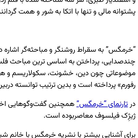
پشتوانه مالی و تنها با اتکا به شور و همت گردانن
“خرمگس” به سقراط روشنگر و مباحثه‌‌گر اشاره
چندصدایی، پرداختن به اساسی ترین مباحث فلسفۀ 
موضوعاتی چون دین، خشونت، سکولاریسم و همچنی
رفورم» پرداخته است و بدین ترتیب توانسته درب
در
تارنمای “خرمگس”
همچنین گفت‌وگوهایی اختصا
ژیژِ‌ک فیلسوف معاصربوده است.
برای آشنایی بیشتر با نشریه خرمگس با خانم شیر