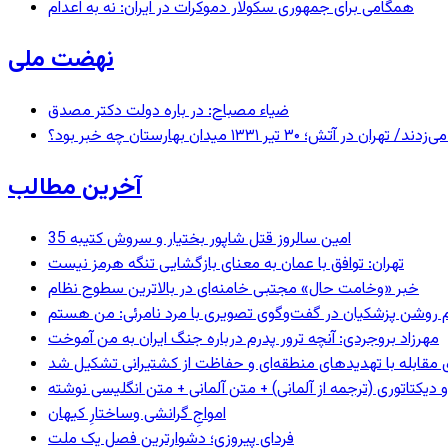
همگامی برای جمهوری سکولار دموکرات در ایران: نه به اعدام
نهضت ملی
ضیاء مصباح: در باره دولت دکتر مصدق
 ۱۳۳۱ میدان بهارستان چه خبر بود؟
آخرین مطالب
35 امین سالروز قتل شاپور بختیار و سروش کتیبه
تهران: توافق با عمان به معنای بازگشایی تنگه هرمز نیست
خبر «وخامت حال» مجتبی خامنه‌ای در بالاترین سطوح نظام
مهرزاد بروجردی: آنچه ترور پدرم درباره جنگ ایران به من آموخت
ای مقابله با تهدیدهای منطقه‌ای و حفاظت از کشتیرانی تشکیل شد
و دیکتاتوری (ترجمه از آلمانی) + متن آلمانی + متن انگلیسی نوشته
‌امواجِ گرانشی وساختارِ کیهان
فردای پیروزی؛ دشوارترین فصل یک ملت