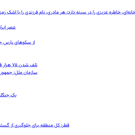
ای، خاطره عزیزی را در سینه دارد؛ هر مادری، نام فرزندی را با اشک زمز
عصر ایرا
از سکوهای پارس ج
تلف شدن ۷۵ هزار قطعه ماهی در رودخانه مسقان شیراز بر اثر ورود شورابه فوق‌اشباع
سازمان ملل: جمهوری
یک جنگلب
قطر: کل منطقه برای جلوگیری از گس