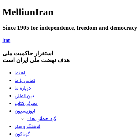
Melliun
Iran
Since 1905 for
independence
,
freedom
and
democrac
Iran
استقرار
حاکميت ملی
هدف نهضت ملی ایران است
راهنما
تماس با ما
درباره ما
بین المللی
معرفی کتاب
اپوزیسیون
- گرد همآئی ها
فرهنگ و هنر
گوناگون