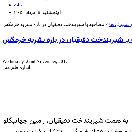
خانه
پنجشنبه, ۱۵ مرداد , ۱۴۰۵ |
 شنیدنی ها
> مصاحبه با شیریندخت دقیقیان در باره نشریه خرمگس
با شیریندخت دقیقیان در باره نشریه خرمگس
-
Wednesday, 22nd November, 2017
اندازه قلم متن
، به همت شیریندخت دقیقیان، رامین جهانبگلو
 و هفت دفتراز خرمگس انتشار یافت، بدون