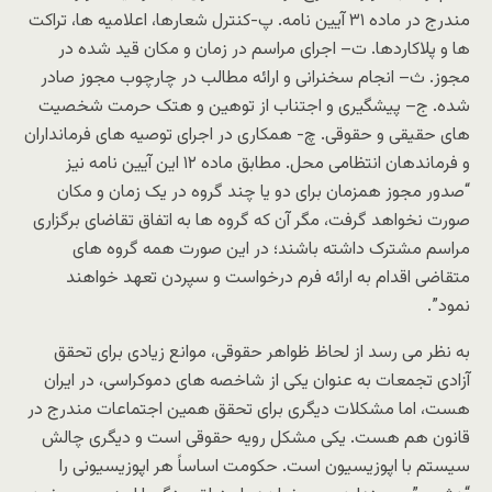
مندرج در ماده ۳۱ آیین نامه. پ-کنترل شعارها، اعلامیه ها، تراکت
ها و پلاکاردها. ت– اجرای مراسم در زمان و مکان قید شده در
مجوز. ث– انجام سخنرانی و ارائه مطالب در چارچوب مجوز صادر
شده. ج– پیشگیری و اجتناب از توهین و هتک حرمت شخصیت
های حقیقی و حقوقی. چ- همکاری در اجرای توصیه های فرمانداران
و فرماندهان انتظامی محل. مطابق ماده ۱۲ این آیین نامه نیز
“صدور مجوز همزمان برای دو یا چند گروه در یک زمان و مکان
صورت نخواهد گرفت، مگر آن که گروه ها به اتفاق تقاضای برگزاری
مراسم مشترک داشته باشند؛ در این صورت همه گروه های
متقاضی اقدام به ارائه فرم درخواست و سپردن تعهد خواهند
نمود”.
به نظر می رسد از لحاظ ظواهر حقوقی، موانع زیادی برای تحقق
آزادی تجمعات به عنوان یکی از شاخصه های دموکراسی، در ایران
هست، اما مشکلات دیگری برای تحقق همین اجتماعات مندرج در
قانون هم هست. یکی مشکل رویه حقوقی است و دیگری چالش
سیستم با اپوزیسیون است. حکومت اساساً هر اپوزیسیونی را