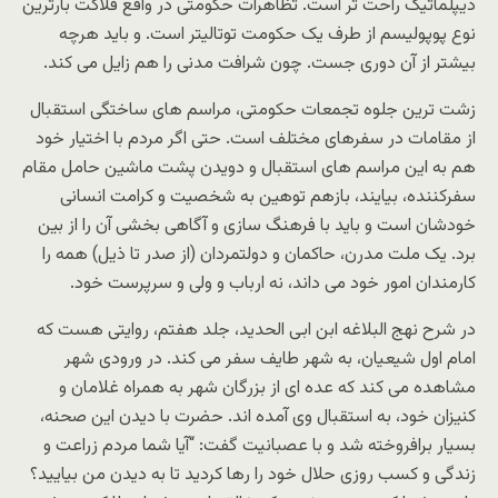
دیپلماتیک راحت تر است. تظاهرات حکومتی در واقع فلاکت بارترین
نوع پوپولیسم از طرف یک حکومت توتالیتر است. و باید هرچه
بیشتر از آن دوری جست. چون شرافت مدنی را هم زایل می کند.
زشت ترین جلوه تجمعات حکومتی، مراسم های ساختگی استقبال
از مقامات در سفرهای مختلف است. حتی اگر مردم با اختیار خود
هم به این مراسم های استقبال و دویدن پشت ماشین حامل مقام
سفرکننده، بیایند، بازهم توهین به شخصیت و کرامت انسانی
خودشان است و باید با فرهنگ سازی و آگاهی بخشی آن را از بین
برد. یک ملت مدرن، حاکمان و دولتمردان (از صدر تا ذیل) همه را
کارمندان امور خود می داند، نه ارباب و ولی و سرپرست خود.
در شرح نهج البلاغه ابن ابی الحدید، جلد هفتم، روایتی هست که
امام اول شیعیان، به شهر طایف سفر می کند. در ورودی شهر
مشاهده می کند که عده ای از بزرگان شهر به همراه غلامان و
کنیزان خود، به استقبال وی آمده اند. حضرت با دیدن این صحنه،
بسیار برافروخته شد و با عصبانیت گفت: “آیا شما مردم زراعت و
زندگی و کسب روزی حلال خود را رها کردید تا به دیدن من بیایید؟