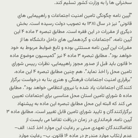
سخنرانی ها را به وزارت کشور تسلیم کند.
“آیین نامه چگونگی تامین امنیت اجتماعات و راهپیمایی های
قانونی” نیز در سال ۱۳۸۱ به تصویب دولت رسیده است. بخش
دیگری از مقررات در این فقره است. مطابق تبصره ۲ ماده ۴ این
آیین نامه، “اجتماعات و گردهمایی های داخل دانشگاه ها از
مقررات این آیین نامه مستثنی بوده و تابع ضوابط مربوط به خود
خواهد بود”. مطابق تبصره ۳ ماده ۴ نیز “کمیسیون موضوع ماده
۱۰ قانون باید قبل از صدور مجوز راهپیمایی، نظرات رییس شورای
تامین محل را اخذ نماید”. هم چنین مطابق تبصره ۴ این ماده،
“برقراری امنیت اجتماعات فرهنگی و هنری بنا به درخواست برگزار
کنندگان اجتماعات یاد شده با نیروی انتظامی خواهد بود”. مطابق
ماده ۵ شورای تامین استان محل مناسبی برای اجتماعات تعیین
می کند که البته این محل مطابق تبصره این ماده به پیشنهاد
برگزارکنندگان و تایید شورای تامین قابل تغییر است. مطابق ماده ۳
آیین نامه، فرمانداری در زمان دریافت تقاضا می بایست از
تقاضاکنندگان تعهدی مبنی بر رعایت این موارد اخذ کند: الف–
عدم ارتکاب موارد مندرج در ماده ۱۶ قانون. ب– رعایت موارد