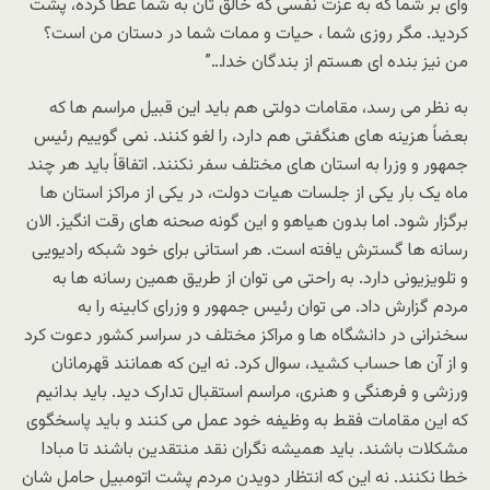
وای بر شما که به عزت نفسی که خالق تان به شما عطا کرده، پشت
کردید. مگر روزی شما ، حیات و ممات شما در دستان من است؟
من نیز بنده ای هستم از بندگان خدا…”
به نظر می رسد، مقامات دولتی هم باید این قبیل مراسم ها که
بعضاً هزینه های هنگفتی هم دارد، را لغو کنند. نمی گوییم رئیس
جمهور و وزرا به استان های مختلف سفر نکنند. اتفاقاً باید هر چند
ماه یک بار یکی از جلسات هیات دولت، در یکی از مراکز استان ها
برگزار شود. اما بدون هیاهو و این گونه صحنه های رقت انگیز. الان
رسانه ها گسترش یافته است. هر استانی برای خود شبکه رادیویی
و تلویزیونی دارد. به راحتی می توان از طریق همین رسانه ها به
مردم گزارش داد. می توان رئیس جمهور و وزرای کابینه را به
سخنرانی در دانشگاه ها و مراکز مختلف در سراسر کشور دعوت کرد
و از آن ها حساب کشید، سوال کرد. نه این که همانند قهرمانان
ورزشی و فرهنگی و هنری، مراسم استقبال تدارک دید. باید بدانیم
که این مقامات فقط به وظیفه خود عمل می کنند و باید پاسخگوی
مشکلات باشند. باید همیشه نگران نقد منتقدین باشند تا مبادا
خطا نکنند. نه این که انتظار دویدن مردم پشت اتومبیل حامل شان