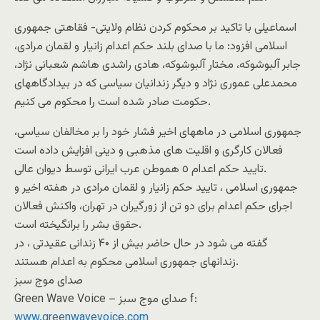
اسماعیلی با تاکید بر محکوم کردن نظام ولایتی- فقاهتی جمهوری
اسلامی افزود: ما با صدای بلند حکم اعدام زانیار و لقمان مرادی،
جابر آلبوشوکه، مختار آلبوشوکه، هادی راشدی هاشم شعبانی نژاد،
محمدعلی عموری نژاد و دیگر زندانیان سیاسی که در بیدادگاههای
حکومت صادر شده است را محکوم می کنیم.
جمهوری اسلامی در ماههای اخیر فشار خود را بر مخالفان سیاسی،
فعالان کارگری و اقلیت های مذهبی و دینی افزایش داده است
.تایید حکم اعدام ٥ هموطن عرب ایرانی توسط دیوان عالی
جمهوری اسلامی ، تایید حکم زانیار و لقمان مرادی در هفته اخیر و
اجرای حکم اعدام برای دو تن از زورگیران در تهران، واکنش فعالان
حقوق بشر را برانگیخته است.
گفته می شود در حال حاضر بيش از ۴۰ زندانی عقيدتی ، در
زندانهای جمهوری اسلامی محکوم به اعدام هستند.
صدای موج سبز
Green Wave Voice – صدای موج سبز f:
www.greenwavevoice.com