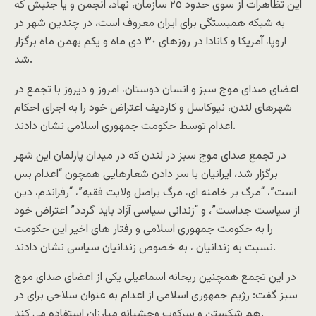
این تظاهرات از سوی حدود ٢٥ سازمان، نهاد، انجمن و یا جنبش که
به شبکه همبستگی برای ایران معروف است، در چندین شهر در
اروپا، آمریکا و کانادا در روزهای ٣٠ دی ماه و یکم بهمن ماه برگزار
شد.
اعضای صدای موج سبز و انسان دوستان، امروز و دیروز با تجمع در
شهرهای لندن، نیوکاسل و کاردیف اعتراض خود را به اجرای احکام
اعدام توسط حکومت جمهوری اسلامی نشان دادند.
در تجمع صدای موج سبز در لندن که در میدان پارلمان این شهر
برگزار شد، ایرانیان با سر دادن شعارهایی همچون “اعدام بس
است”، “مرگ بر خامنه ای، مرگ براصل ولایت فقیه”، “رفراندم، دین
از سیاست جداست”، و “زندانی سیاسی آزاد باید گردد” اعتراض خود
را به حکومت جمهوری اسلامی و رفتار های اخیر این حکومت
نسبت به زندانیان ، به خصوص زندانیان سیاسی نشان دادند.
در این تجمع همچنین ریحانه اسماعیلی یکی از اعضای صدای موج
سبز گفت: رژیم جمهوری اسلامی از اعدام به عنوان سلاحی برای در
هم شکستن و سرکوب وحشیانه مبارزان استفاده می کند.