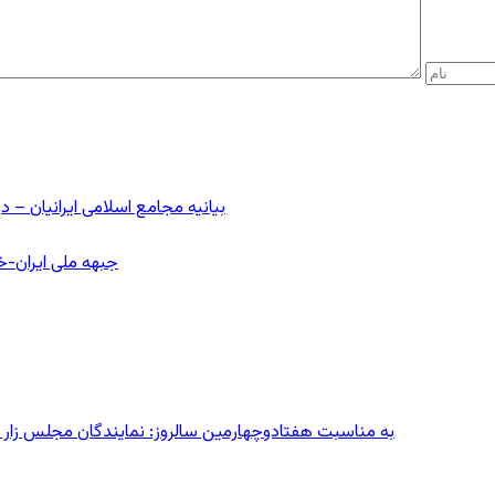
بیانیه مجامع اسلامی ایرانیان 
جبهه ملی ایران-خا
به مناسبت هفتادوچهارمین سالروز: نمایندگان مجلس زار می‌زدند/ تهران در آتش؛ ۳۰ تیر