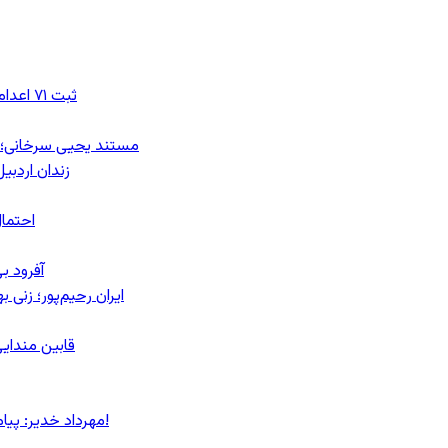
ثبت ۷۱ اعدام در ژوئیه؛ شمار اعدام‌ها در سال ۲۰۲۶ به دست‌کم ۴۴۴ نفر رسید
مستند یحیی سرخانی؛ ش
زندان اردبیل؛ احراز هویت ۵۴ شهرو
احتمال
آفرود ب
ایران رحیم‌پور؛ زنی 
قابین مندایی
مهرداد خدیر: پیام روشن پزشکیان در گفت‌و‌گوی تصویری با مرد نامرئی: من هستم!