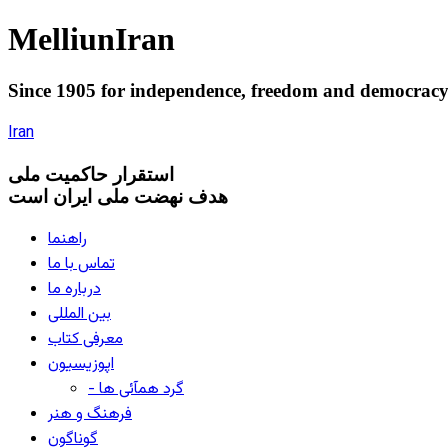
Melliun
Iran
Since 1905 for
independence
,
freedom
and
democrac
Iran
استقرار
حاکميت ملی
هدف نهضت ملی ایران است
راهنما
تماس با ما
درباره ما
بین المللی
معرفی کتاب
اپوزیسیون
- گرد همآئی ها
فرهنگ و هنر
گوناگون