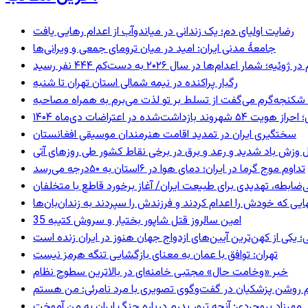
رضایت اولیای دم؛ یک زندانی در میاندوآب از اعدام رهایی یافت
جامعهٔ مدنی ایران: امید در میان ترومای جمعی و ویرانی‌ها
رگبار پراکنده در نیمه شمالی استان تهران تا شنبه
کنجه‌گرم می‌گفت از تسلط بر تو لذت می‌برم به همراه مصاحبه
ند بازداشت‌شده در اعتراضات دی‌ماه ۱۴۰۴
سختگیری ایران در تمدید اقامت هنرمندان موسیقی افغانستان
 وزش باد شدید و رعد و برق در برخی نقاط کشور طی روزهای آتی
تداوم موج گرما در ایران؛ دمای هوا در ۶استان به ۵۰درجه می‌رسد
ی‌ضابطه، تهدیدی برای طبیعت ایران/ آغاز برخورد قاطع با متخلفان
بهایی که خودش را اعدام کردند و فرزندش را سپردند به زندان‌بان‌ها
35 امین سالروز قتل شاپور بختیار و سروش کتیبه
؛ یکی از کهن‌ترین آیین‌های ازدواج جهان هنوز در ایران زنده است
تهران: توافق با عمان به معنای بازگشایی تنگه هرمز نیست
خبر «وخامت حال» مجتبی خامنه‌ای در بالاترین سطوح نظام
مهرزاد بروجردی: آنچه ترور پدرم درباره جنگ ایران به من آموخت