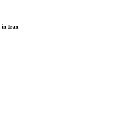
y
in
Iran