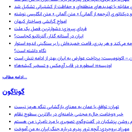
ای مقابله با تهدیدهای منطقه‌ای و حفاظت از کشتیرانی تشکیل شد
و دیکتاتوری (ترجمه از آلمانی) + متن آلمانی + متن انگلیسی نوشته
‌امواجِ گرانشی وساختارِ کیهان
فردای پیروزی؛ دشوارترین فصل یک ملت
ایران در آستانه گذار، آلترناتیو کجاست؟
مه می‌کند و هر پدری، قامت خمیده‌اش را بر سنگینی اندوه استوار
نگاه داشته است؟
ن – اکونومیست: پرداخت عوارض به ایران بهتر از ادامه تنش است
«اودیسه»؛ اسطوره در قاب آی‌مکس و تسخیر گیشه‌ها
ادامه مطالب...
گوناگون
تهران: توافق با عمان به معنای بازگشایی تنگه هرمز نیست
خبر «وخامت حال» مجتبی خامنه‌ای در بالاترین سطوح نظام
مهرزاد بروجردی: آنچه ترور پدرم درباره جنگ ایران به من آموخت