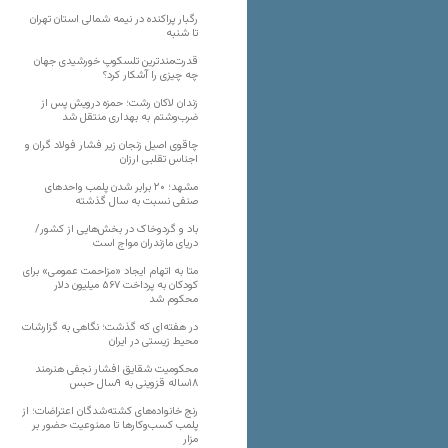
رگبار پراکنده در نیمه شمالی استان تهران
تا شنبه
قدرت‌مندترین تلسکوپ خورشیدی جهان
چه چیزی را آشکار کرد؟
زندان لاکان رشت؛ حمزه درویش پس از
ضرب‌وشتم به بهداری منتقل شد
چاقوی اصیل زنجان زیر فشار فولاد گران و
اجناس تقلبی ارزان
مشهد؛ ۲۰ برابر شدن پلمب واحدهای
صنفی نسبت به سال گذشته
باد و گردوخاک در بخش‌هایی از کشور/
دریای مازندران مواج است
متا به اتهام ایجاد «مزاحمت عمومی» برای
کودکان به پرداخت ۵۶۷ میلیون دلار
محکوم شد
در هفته‌ای که گذشت؛ نگاهی به گزارشات
محیط زیستی در ایران
محکومیت شقایق افشار نجفی هنرمند
۱۸ساله قزوینی به ۹سال حبس
رنج خانواده‌های کشته‌شدگان اعتراضات؛ از
پلمب کسب‌وکارها تا ممنوعیت حضور بر
مزار