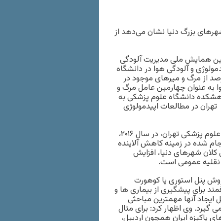
رهای بزرگ دنیا نشان‌ می‌دهد از
ن همایش ملی مدیریت آلودگی
ولوژی و آلودگی هوا در دانشگاه
زشکی تهران می گوید: بر اساس مطالعات صورت گرفته ۱۰درصد از مرگ و میرهای موجود در
 هوا به عنوان چهارمین عامل مرگ و
ته می شود، بنده و همکارانم از سال ۸۹ در پژوهشکده دانشگاه علوم پزشکی به
تهران در مطالعات اپیدمولوژی
به گفته این عضو هیات علمی پژوهشکده محیط زیست دانشگاه علوم پزشکی تهران، در سال ۲۰۱۶،
تحقیقات انجام شده در زمینه کاهش آلاینده
 کلان شهرهای دنیا، افزایش
 نقلیه عمومی است.
 روش پنل استوری یا کوهورت
ند برای پیشگیری از بیماری ها و
ل ایجاد آنها مهمترین مباحثی
 گیرد. وی اظهار کرد: برای مثال
شهرهای پاکیزه ایران همچون اردبیل،