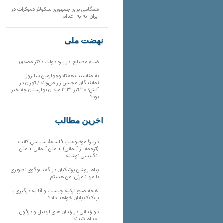
همگامی برای جمهوری سکولار دموکرات در
ایران: نه به اعدام
نهضت ملی
ضیاء مصباح: در باره دولت دکتر مصدق
به مناسبت هفتادوچهارمین سالروز:
نمایندگان مجلس زار می‌زدند/ تهران در
آتش؛ ۳۰ تیر ۱۳۳۱ میدان بهارستان چه خبر
بود؟
آخرین مطالب
دربارهٔ موضوعیتِ فلسفهٔ سیاسیِ کانت
(ترجمه از آلمانی) + متن آلمانی + متن
انگلیسی نوشته
پیام روشن پزشکیان در گفت‌و‌گوی تصویری
با مرد نامرئی: من هستم!
لایحه صلح ترکیه چیست و آیا به درگیری با
پ‌ک‌ک پایان خواهد داد؟
دو زندانی در زندان های اردبیل و دزفول
اعدام شدند