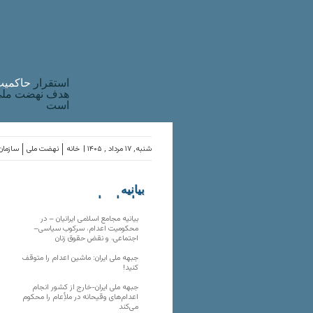
استقرار
حاکميت
هدف نهضت ملی 
است
شنبه, ۱۷ مرداد , ۱۴۰۵ |
خانه
نهضت ملی
سازمان‌
بیانیه
سازمان‌های
ملی
بیانیه مجامع اسلامی ایرانیان – در
محکومیت اعدام، سرکوب سیاسی–
اجتماعی، و نقض حقوق زنان
جبهه ملی ایران: ماشین اعدام را متوقف
کنید!
جبهه ملی ایران-خارج از کشور انجام
اعدام‌های وقیحانه در ملأِعام را محکوم
می‌کند