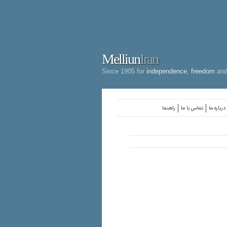
Melliun
Iran
Since 1905 for
independence
,
freedom
an
درباره ما
تماس با ما
راهنما