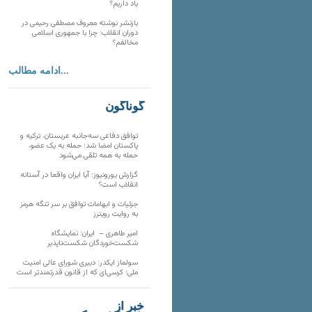
یاد داریم؟
بازنشر نوشته معروف مصطفی رحیمی در
دوران انقلاب: چرا با جمهوری اسلامی
مخالفم؟
ادامه مطالب...
گوناگون
توافق دفاعی سه‌جانبه عربستان، ترکیه و
پاکستان امضا شد؛ حمله به یک عضو،
حمله به همه تلقی می‌شود
گزارش یورونیوز؛ آیا ایران واقعا در آستانه
انقلاب است؟
جزئیات و ابهامات توافق بر سر تنگه هرمز
به روایت رویترز
امیر طاهری – ایران: نمایشگاه
شکست‌خوردگان شکست‌ناپذیر
سولماز ایکدر: دبیری شورای عالی امنیت
ملی؛ کرسی‌ای که از قانون قدرتمندتر است
خبر از