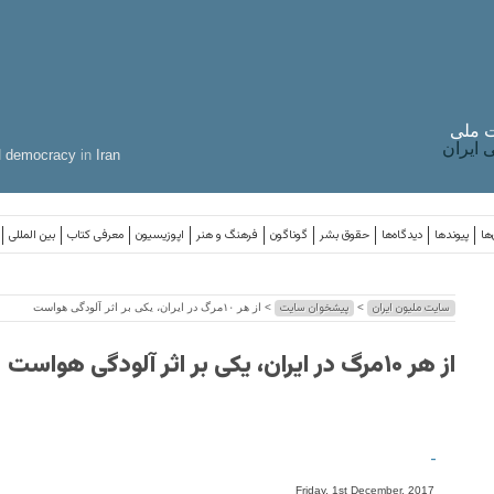
 ملی
ایران
d
democracy
in
Iran
ها
پیوندها
دیدگاه‌ها
حقوق بشر
گوناگون
فرهنگ و هنر
اپوزیسیون
معرفی کتاب
بین المللی
سایت ملیون ایران
پیشخوان سایت
>
> از هر ۱۰مرگ در ایران، یکی بر اثر آلودگی هواست
از هر ۱۰مرگ در ایران، یکی بر اثر آلودگی هواست
-
Friday, 1st December, 2017