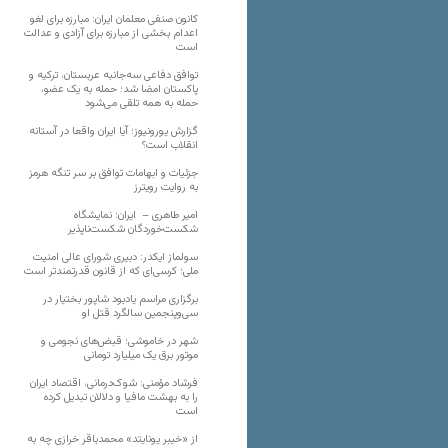
کانون صنفی معلمان ایران: مبارزه برای لغو
اعدام بخشی از مبارزه برای آزادی و عدالت
است
توافق دفاعی سه‌جانبه عربستان، ترکیه و
پاکستان امضا شد؛ حمله به یک عضو،
حمله به همه تلقی می‌شود
گزارش یورونیوز؛ آیا ایران واقعا در آستانه
انقلاب است؟
جزئیات و ابهامات توافق بر سر تنگه هرمز
به روایت رویترز
امیر طاهری – ایران: نمایشگاه
شکست‌خوردگان شکست‌ناپذیر
سولماز ایکدر: دبیری شورای عالی امنیت
ملی؛ کرسی‌ای که از قانون قدرتمندتر است
برگزاری مراسم یادبود شاپور بختیار در
سی‌وپنجمین سالگرد قتل او
شهر در خاموشی؛ قبض‌های نجومی و
موتور برق یک میلیارد تومانی
فرشاد مؤمنی: شوک‌درمانی، اقتصاد ایران
را به بهشت مافیا و دلالان تبدیل کرده
است
از «خیبر یونایتد» محمدباقر خرازی چه به