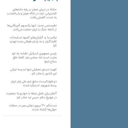
تارنماهای دیگر
حادثه در دریای عمان؛ بر پایه داده‌های
کشتیرانی، تردد در تنگه هرمز و باب‌المندب
به شدت کاهش یافت
نظرسنجی جدید: تنها یک‌سوم آمریکایی‌ها
از ادامه جنگ با ایران حمایت می‌کنند
ترامپ با رد گزارش‌های کمبود تسلیحات،
افشاگران را به زندان طولانی مدت تهدید
کرد
رئیس‌ جمهوری اسرائیل: نقشه راه غزه
مثبت است اما حماس باید کاملا خلع
سلاح شود
کویت دستور تعطیلی تنها مدرسه ایرانی
این کشور را صادر کرد
دو فوتبالیست سابق تیم ملی زنان ایران
رسما شهروند استرالیا شدند
آلمان برای عامل حمله با خودرو به جمعیت
در مونیخ حکم حبس ابد صادر کرد
دست‌کم ۳۰ نیروی دولتی یمن در حملات
حوثی‌ها کشته شدند