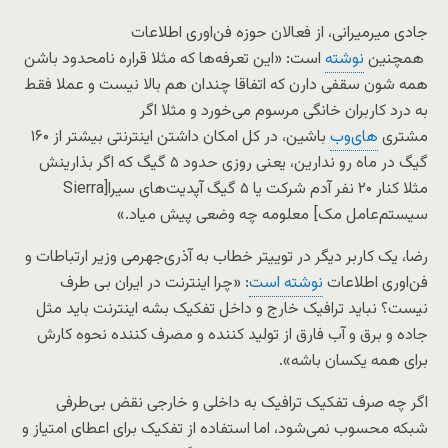
جادی میرمیرانی، از فعالان حوزه فن‌اوری اطلاعات
همچنین
نوشته
است: «این تعرفه‌ها که مثلا قراره نامحدود‌ باشن
همه شون سقفی دارن که اتفاقا چندان هم بالا نیست و عملا فقط
به درد کاربران خانگی مرسوم می‌خورد و مثلا اگر
مشتری‌
های‌وب
باشین، در کل امکان داشتن اینترنتی بیشتر از ۱۶۰
گیگ در ماه رو ندارین، یعنی روزی حدود ۵ گیگ که اگر بذارینش
مثلا کنار ۲۰ نفر آدم شرکت یا ۵ گیگ آپدیت‌های سیرا[Sierra
سیستم‌عامل مک] معلومه چه وضعی پیش میاد.»
رضا، یک کاربر دیگر در توییتر خطاب به آذری‌جهرمی وزیر ارتباطات و
فن‌اوری اطلاعات
نوشته است
: «چرا اینترنت در ایران بی طرف
نیست؟ نباید ترافیک خارج و داخل تفکیک بشه اینترنت باید مثل
جاده و برق و آب فارق از تولید کننده و مصرف کننده نحوه کارش
برای همه یکسان باشه».
اگر چه صرف تفکیک ترافیک به داخلی و خارجی نقض بی‌طرفی
شبکه محسوب نمی‌شود، اما استفاده از تفکیک برای اعطای امتیاز و