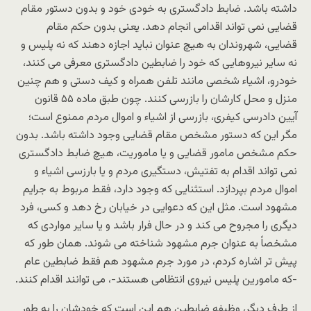
داشته باشد. ضابط دادگستری به خودی خود و بدون دستور مقام
قضایی نمی تواند اقدامی انجام دهد. یعنی بدون حکم مقام
قضایی، شهروندان به هیچ عنوان نباید اجازه دهند که نه پلیس و
نه سایر نیروهایی که خود را ضابطین دادگستری معرفی می کنند،
خودرو، اشیاء شخصی مانند تلفن همراه و کیف دستی و هم چنین
منزل و محل کارشان را بازرسی کنند. چون طبق ماده ۵۵ قانون
آیین دادرسی کیفری، بازرسی از اشیاء و اموال مردم ممنوع است؛
مگر این که دستور مشخص مقام قضایی وجود داشته باشد. بدون
حکم مشخص مامور قضایی و یا ماموریت، هیچ ضابط دادگستری
نمی تواند اقدام به تفتیش، دستگیری مردم و یا بارزسی اشیاء و
اموال مردم بپردازد. استثنایی که وجود دارد، فقط مربوط به جرایم
مشهود است. مثل این که دعوایی در خیابان رخ دهد و کسی، فرد
دیگری را مجروح می کند و در حال فرار باشد و یا سایر مواردی که
مشخصاً به عنوان جرم مشهود شناخته می شوند. همان طور که
پیش تر اشاره کردم، در مورد جرم مشهود هم فقط ضابطین عام
-که مامورین پلیس نیروی انتظامی هستند-، می توانند اقدام کنند.
از طرف دیگر، وظیفه ضابطین هم این است که خودشان را به طور