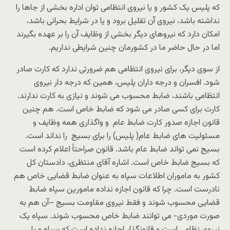
که پلیس یک کشور و یا نیروی انتظامی توان اداره بخشی از جاها را
نداشته باشد، نیروی آن تقلیل برود و یا در شرایط بحرانی باشد،
امکان دارد که نیروهای دیگر بخشی از وظایف آن را بر عهده بگیرند
اما در حال حاضر ما در کشورمان چنین شرایطی نداریم.
از سوی دیگر، برای نیروی انتظامی هم ضرورتی ندارد که کارت صادر
شود. افسران و درجه داران پلیس، همین که درجه دار نیروی
انتظامی باشند، ضابط محسوب می شوند و نیازی به کارت ندارند.
کارت برای کسی صادر می شود که ضابط خاص است. هم چنین
قانون اجازه صدور کارت ضابط عام و واگذاری همه وظایف و
مسئولیت های ضابط عام( پلیس) را برای بسیج را نداند است.
بسیج نمی تواند ضابط عام باشد. قانون صراحتاً اعلام کرده است
که بسیج ضابط خاص است. اشاره آقای منتظری، دادستان کل
کشور به ماموران اطلاعات سپاه به عنوان ضابط قضایی خاص هم
نادرست است. چرا که قانون اجازه نداده مامورین سپاه ضابط
قضایی محسوب شوند و فقط نیروی مقاومت بسیج –آن هم به
صورت موردی- می توانند ضابط خاص محسوب شوند. سپاه یک
نیروی نظامی است و قانونگذار اجازه نداده است که سپاه و یا