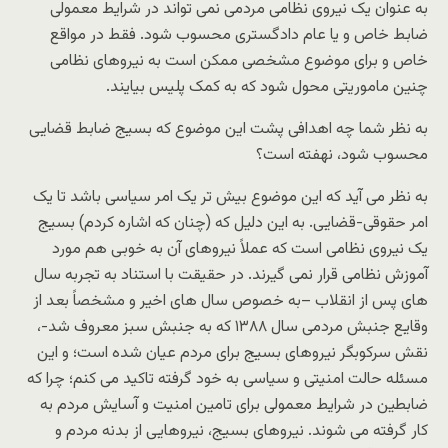
به عنوان یک نیروی نظامی مردمی نمی تواند در شرایط معمولی
ضابط خاص و یا عام دادگستری محسوب شود. فقط در مواقع
خاص و برای موضوع مشخصی ممکن است به نیروهای نظامی
چنین ماموریتی محول شود که به کمک پلیس بیایند.
به نظر شما چه اهدافی پشت این موضوع که بسیج ضابط قضایی
محسوب شود، نهفته است؟
به نظر می آید که این موضوع بیش تر یک امر سیاسی باشد تا یک
امر حقوقی-قضایی. به این دلیل که (چنان که اشاره کردم) بسیج
یک نیروی نظامی است که عملاً نیروهای آن به خوبی هم مورد
آموزش نظامی قرار نمی گیرند. در حقیقت با استناد به تجربه سال
های پس از انقلاب –به خصوص سال های اخیر و مشخصاً بعد از
وقایع جنبش مردمی سال ۱۳۸۸ که به جنبش سبز معروف شد-،
نقش سرکوبگر نیروهای بسیج برای مردم عیان شده است؛ و این
مسئله حالت امنیتی و سیاسی به خود گرفته تاکید می کنم؛ چرا که
ضابطین در شرایط معمولی برای تامین امنیت و آسایش مردم به
کار گرفته می شوند. نیروهای بسیج، نیروهایی از بدنه مردم و