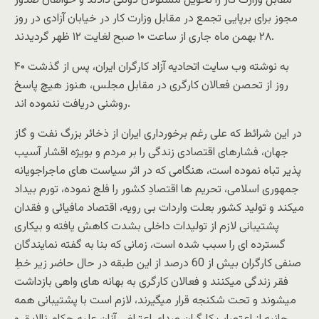
مقابل وزارت کار را تحویل مسئولان دولتی دادند و خواهان صدور
مجوز برای برپایی تجمع در مقابل وزارت کار در خیابان آزادی در روز
۲۸ بهمن ماه جاری از ساعت ۱۰ صبح لغایت ۱۲ ظهر گردیدند.
به نوشته وب سایت اتحادیه آزاد کارگران ایران، پس از گذشت ۴۰
روز از تحصن فعالان کارگری در مقابل مجلس، هنوز هیچ پاسخ
روشنی دریافت ننموده اند.
در این شرائط که علی رغم برخورداری ایران از ذخائر بزرگ نفت و گاز
جهان، فشارهای اقتصادی زندگی را بر مردم و بویژه اقشار آسیب
پذیر تباه نموده است، هنگامی که در اثر سیاست های ماجراجویانه
جمهوری اسلامی، تحریم ها اقتصادِ کشور را فلج نموده، تورم بیداد
میکند و تولید کشور بعلت واردات بی رویه، اقتصاد مافیائی و فقدان
پشتیبانی لازم از تولیدات داخلی بشدت کاهش یافته و بیکاری
گسترده ای را سبب شده است، زمانی که بنا به گفته نمایندگان
صنفی کارگران بيش از 60 درصد از این طبقه در حال حاضر زیر خطِ
فقر زندگی میکنند و فعالان کارگری به بهانه های واهی بازداشت
میشوند و تحت شکنجه قرار میگیرند، لازم است با پشتیبانی همه