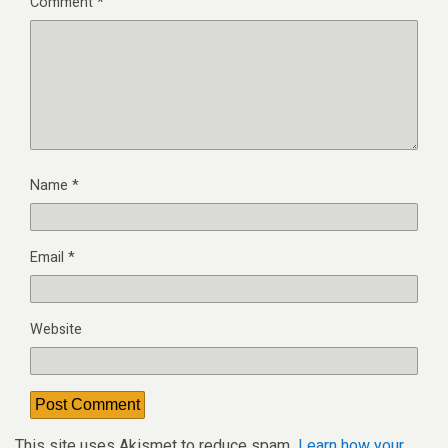
Comment
*
Name
*
Email
*
Website
This site uses Akismet to reduce spam.
Learn how your