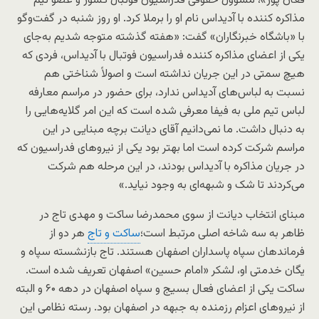
فغان پور»، مسوول حقوقی فدراسیون فوتبال کشور و عضو تیم
مذاکره‌ کننده با آدیداس نام او را برملا کرد. او روز شنبه در گفت‌وگو
با «باشگاه خبرنگاران» گفت: «هفته گذشته متوجه شدیم به‌جای
یکی از اعضای مذاکره‌ کننده فدراسیون فوتبال با آدیداس، فردی که
هیچ سمتی در این جریان نداشته است و اصولاً شناختی هم
نسبت به لباس‌های آدیداس ندارد، برای حضور در مراسم معارفه
لباس تیم ملی به فیفا معرفی ‌شده است که این امر گلایه‌هایی را
به دنبال داشت. ما نمی‌دانیم آقای دیانت برچه مبنایی در این
مراسم شرکت کرده است اما بهتر بود یکی از نیروهای فدراسیون که
در جریان مذاکره با آدیداس بودند، در این مرحله هم شرکت
می‌کردند تا شک و شبهه‌ای به وجود نیاید.»
مبنای انتخاب دیانت از سوی محمدرضا ساکت و مهدی تاج در
ظاهر به سه شاخه اصلی مرتبط است؛
ساکت و تاج
هر دو از
فرماندهان سپاه پاسداران اصفهان هستند. تاج بازنشسته سپاه و
یگان خدمتی او، لشکر «امام حسین» اصفهان تعریف شده است.
ساکت یکی از اعضای فعال بسیج و سپاه اصفهان در دهه ۶۰ و البته
از نیروهای اعزام رزمنده به جبهه در اصفهان بود. رسته نظامی این