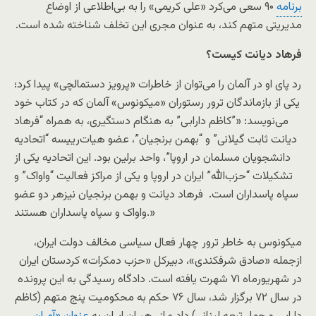
برنامه
۹۰ سعی می‌کرد «علی کریمی» را به بی‌اطلاعی از اوضاع
مدیریتی متهم کند، به عنوان مجری این تخلف شناخته شده است.
فرهاد دیانت کیست؟
رد پای او در آلمان را می‌توان از خاطرات «پرویز دستمالچی» پیدا کرد؛
یکی از بازماندگان ترور رستوران «میکونوس» آلمان که در کتاب خود
می‌نویسد: «”کاظم دارابی” به هنگام دستگیری، به همراه “فرهاد
دیانت ثابت گیلانی” و “بهمن برنجیان”، عضو هیات‌رییسه “اتحادیه
دانشجویان مسلمان در اروپا”، واحد برلین بود. این اتحادیه یکی از
تشکیلات “حزب‌الله” ایران در اروپا و یکی از مراکز فعالیت “واواک” و
سپاه پاسداران است. فرهاد دیانت و بهمن برنجیان نیزهر دو عضو
واواک و سپاه پاسداران هستند.»
میکونوس به خاطر ترور چهار فعال سیاسی مخالف دولت ایران،
ازجمله «صادق شرفکندی»، دبیرکل «حزب دمکرات» کردستان ایران
در شهریورماه ۷۱ شهرت یافته است. دادگاه رسیدگی به این پرونده
در سال ۷۲ برگزار شد، سال ۷۶ حکم به محکومیت پنج متهم (کاظم