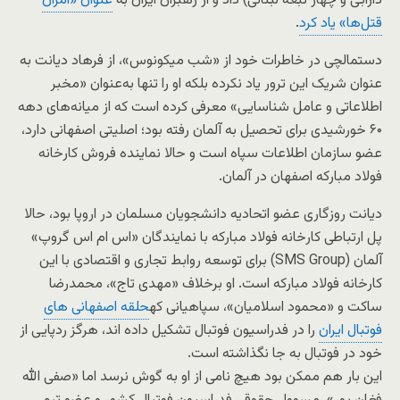
دارابی و چهار تبعه لبنانی) داد و از رهبران ایران به
عنوان «آمران
قتل‌ها» یاد کرد
.
دستمالچی در خاطرات خود از «شب میکونوس»، از فرهاد دیانت به
عنوان شریک این ترور یاد نکرده بلکه او را تنها به‌عنوان «مخبر
اطلاعاتی و عامل شناسایی» معرفی ‌کرده است که از میانه‌های دهه
۶۰ خورشیدی برای تحصیل به آلمان رفته بود؛ اصلیتی اصفهانی دارد،
عضو سازمان اطلاعات سپاه است و حالا نماینده فروش کارخانه
فولاد مبارکه اصفهان در آلمان.
دیانت روزگاری عضو اتحادیه دانشجویان مسلمان در اروپا بود، حالا
پل ارتباطی کارخانه فولاد مبارکه با نمایندگان «اس ام اس گروپ»
آلمان (SMS Group) برای توسعه روابط تجاری و اقتصادی با این
کارخانه فولاد مبارکه است. او برخلاف «مهدی تاج»، محمدرضا
ساکت و «محمود اسلامیان»، سپاهیانی که
حلقه اصفهانی های
فوتبال ایران
را در فدراسیون فوتبال تشکیل داده اند، هرگز ردپایی از
خود در فوتبال به جا نگذاشته است.
این بار هم ممکن بود هیچ نامی از او به گوش نرسد اما «صفی الله