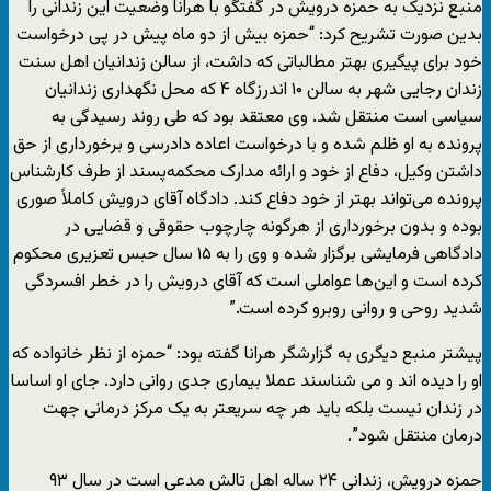
منبع نزدیک به حمزه درویش در گفتگو با هرانا وضعیت این زندانی را
بدین صورت تشریح کرد: “حمزه بیش از دو ماه پیش در پی درخواست
خود برای پیگیری بهتر مطالباتی که داشت، از سالن زندانیان اهل سنت
زندان رجایی شهر به سالن ۱۰ اندرزگاه ۴ که محل نگهداری زندانیان
سیاسی است منتقل شد. وی معتقد بود که طی روند رسیدگی به
پرونده به او ظلم شده و با درخواست اعاده دادرسی و برخورداری از حق
داشتن وکیل، دفاع از خود و ارائه مدارک محکمه‌پسند از طرف کارشناس
پرونده می‌تواند بهتر از خود دفاع کند. دادگاه آقای درویش کاملاً صوری
بوده و بدون برخورداری از هرگونه چارچوب حقوقی و قضایی در
دادگاهی فرمایشی برگزار شده و وی را به ۱۵ سال حبس تعزیری محکوم
کرده است و این‌ها عواملی است که آقای درویش را در خطر افسردگی
شدید روحی و روانی روبرو کرده است.”
پیشتر منبع دیگری به گزارشگر هرانا گفته بود: “حمزه از نظر خانواده که
او را دیده اند و می شناسند عملا بیماری جدی روانی دارد. جای او اساسا
در زندان نیست بلکه باید هر چه سریعتر به یک مرکز درمانی جهت
درمان منتقل شود”.
حمزه درویش، زندانی ۲۴ ساله اهل تالش مدعی است در سال ۹۳