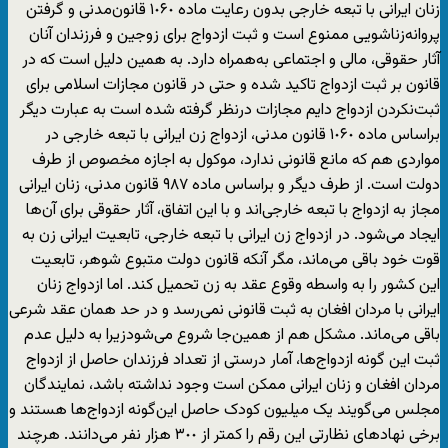
زنان ایرانی با تبعه خارجی بدون رعایت ماده ١٠۶٠ قانون‌مدنی و گرفتن
پروانه‌زناشویی ممنوع است و ثبت ازدواج برای زوجین و فرزندان آنان
آثار حقوقی، مالی و اجتماعی به‌همراه دارد. به همین دلیل است که در
قانون بر ثبت ازدواج تاکید شده و حتی در قانون مجازات اسلامی برای
ثبت‌نکردن ازدواج دایم مجازات درنظر گرفته شده است به عبارت دیگر
براساس ماده ١٠۶٠ قانون مدنی، ازدواج زن ایرانی با تبعه خارجی در
مواردی هم که مانع قانونی ندارد، موکول به اجازه مخصوص از طرف
دولت است. از طرف دیگر و براساس ماده ٩٨٧ قانون مدنی، زنان ایرانی
مجاز به ازدواج با تبعه خارجی‌اند و با این اتفاق، آثار حقوقی برای آن‌ها
ایجاد می‌شود. در ازدواج زن ایرانی با تبعه خارجی، تابعیت ایرانی زن به
قوت خود باقی می‌ماند، مگر آنکه قانون دولت متبوع شوهر، تابعیت
این کشور را به واسطه وقوع عقد به زن تحمیل کند. اما ازدواج زنان
ایرانی با مردان افغان به ثبت قانونی نمی‌رسد و در حد همان عقد شرعی
باقی می‌ماند. مشکل هم از همین‌جا شروع می‌شودزیرا به دلیل عدم
ثبت این گونه ازدواج‌ها، آمار درستی از تعداد فرزندان حاصل از ازدواج
مردان افغان و زنان ایرانی ممکن است وجود نداشته باشد، نمایندگان
مجلس می‌گویند یک‌ میلیون کودک حاصل این‌گونه ازدواج‌ها هستند و
برخی نهادهای نظارتی این رقم را کمتر از ٣٠٠‌ هزار نفر می‌دانند. هرچند