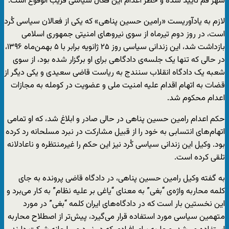
شهر قم تایید شده و خطر اعدام این فعال سیاسی قریب الوقوع است.
لازم به یادآوریست «رامین حسین پناهی» که یکی از فعالان سیاسی کُرد
است، در روز دوم تیرماه از سوی نیروهای امنیتی جمهوری اسلامی
بازداشت شد، این زندانی سیاسی روز ۲۵ ژانویه برابر با ۵ بهمن‌ماه ۱۳۹۶،
در حالی که تنها یک جلسه‌ی دادگاهی برای او برگزار شده بود، از سوی
شعبه یک دادگاه انقلاب سنندج به ریاست قاضی سعیدی و یکی دیگر از
قضات به اتهام اقدام علیه امنیت ملی و عضویت در کومله به مجازات
اعدام محکوم شد.
حکم اعدام رامین حسین پناهی در حالی صادر و ابلاغ شد، که او تمامی
اتهام‌های انتسابی به خود را از قبیل مشارکت در نبرد مسلحانه رد کرده
بود. وکیل این زندانی سیاسی کُرد نیز این حکم را غیرمنتظره و ناعادلانه
تلقی کرده است.
به گفته وکیل رامین حسین پناهی، در دادگاه قاضی پرونده به جای
کلمه محاربه واژه‌ی “بغی” به معنای “یاغی بر علیه نظام” به کار می‌برد و
این نخستین بار است که در دادگاه‌های ایران کلمه “بغی” در مورد
متهمین سیاسی مورد استفاده قرار می‌گیرد، پیش‌تر از اصطلاح محاربه