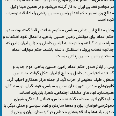
استفاده می‌شد. محاربه برای افرادی که در نبرد مسلحانه شرکت دارند،
در مجامع قضایی ایران به کار گرفته می‌شود و بر همین مبنا وکیل
مدافع وی صدور حکم اعدام رامین حسین پناهی را ناعادلانه توصیف
کرده است.
وکیل مدافع این زندانی سیاسی محکوم به اعدام قبلا گفته بود، صدور
حکم اعدام برای موکلش رامین حسین پناهی، با اعمال نفوذ اطلاعات و
سپاه صورت گرفته، و با توجه به قوانین داخلی و جزایی ایران و این که
چنانچه قضات پرونده استقلال داشته باشند، حکم مجازات اعدام
مستحق رامین حسین پناهی نیست.
پس از ابلاغ صدور حکم اعدام رامین حسین پناهی، موج جدید و
گسترده اعتراضی در داخل و خارج از ایران شکل گرفت. به همین
منظور، طیف عظیمی از احزاب کُرد، از جمله مرکز همکاری احزاب کُرد،
کانون‌های مردمی، شهروندان مدنی و سیاسی، فرهنگیان، نویسندگان،
هنرمندان، نهادهای مختلف اجتماعی، شعرا، بازاریان، اصناف،
نمایندگان ادوار مختلف گذشته مجلس، فعالان فرهنگی، شورای
دموکراسی‌خواهان ایران و ده‌ها سازمان و نهاد سیاسی و مدنی دیگر، با
صدور بیانیه‌ها و اطلاعیه‌های مختلفی در کردستان ایران و برخی از