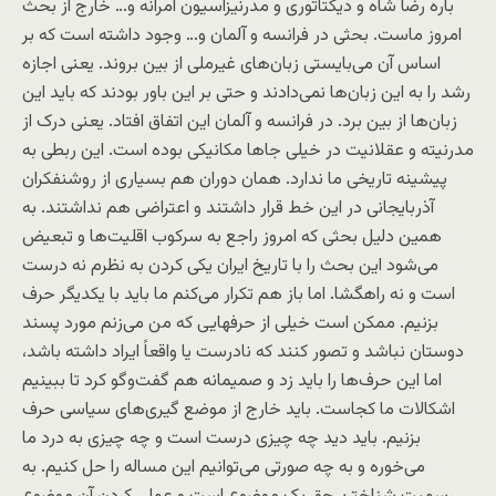
باره رضا شاه و دیکتاتوری و مدرنیزاسیون آمرانه و… خارج از بحث
امروز ماست. بحثی در فرانسه و آلمان و… وجود داشته است که بر
اساس آن می‌بایستی زبان‌های غیرملی از بین بروند. یعنی اجازه
رشد را به این زبان‌ها نمی‌دادند و حتی بر این باور بودند که باید این
زبان‌ها از بین برد. در فرانسه و آلمان این اتفاق افتاد. یعنی درک از
مدرنیته و عقلانیت در خیلی جا‌ها مکانیکی بوده است. این ربطی به
پیشینه تاریخی ما ندارد. ‌‌‌همان دوران هم بسیاری از روشنفکران
آذربایجانی در این خط قرار داشتند و اعتراضی هم نداشتند. به
همین دلیل بحثی که امروز راجع به سرکوب اقلیت‌ها و تبعیض
می‌شود این بحث را با تاریخ ایران یکی کردن به نظرم نه درست
است و نه راهگشا. اما باز هم تکرار می‌کنم ما باید با یکدیگر حرف
بزنیم. ممکن است خیلی از حرفهایی که من می‌زنم مورد پسند
دوستان نباشد و تصور کنند که نادرست یا واقعاً ایراد داشته باشد،
اما این حرف‌ها را باید زد و صمیمانه هم گفت‌و‌گو کرد تا ببینیم
اشکالات ما کجاست. باید خارج از موضع گیری‌های سیاسی حرف
بزنیم. باید دید چه چیزی درست است و چه چیزی به درد ما
می‌خوره و به چه صورتی می‌توانیم این مساله را حل کنیم. به