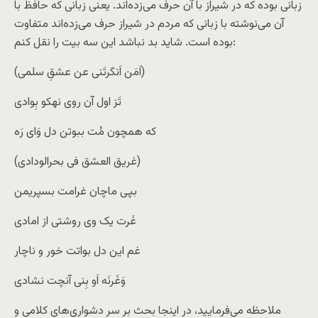
زبانی بوده که در شیراز با آن حرف می‌زده‌اند. یعنی زبانی که حافظ با
آن می‌نوشته با زبانی که مردم در شیراز حرف می‌زده‌اند متفاوت
بوده است. شاید بد نباشد این سه بیت را نقل کنم:
(اَمَن اَنکَرتَنی عن عشقِ سلمی)
تَز اول آن روی نهکو بِوادی
که همچون مُت ببوتن دل وَ‌ای رَه
(غریق العشق فی بحرالودادی)
بپی ماچان غرامت بسپریمن
غَرت یک وی روشتی از امادی
غم این دل بواتت خور و ناچار
وَغَرنَه اَو بِنی آنچت نشادی
ملاحظه می‌فرمایید، در اینجا بحث بر سر دشواری‌های کلامی و