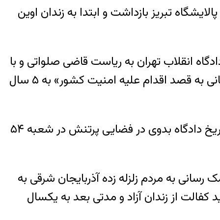
ی، در دوازدهم خردادماه ۱۳۹۳، در محل کار خود در پالایشگاه تبریز بازداشت و ابتدا به زندان اوین
زندانی سیاسی پس از چندین مرتبه تعویق دادرسی، نهایتا شهریور ماه ۱۳۹۴ از سوی شعبه ۱۵ دادگاه انقلاب تهران به ریاست قاضی صلواتی و با
حضور وکیل او امیرسالار داودی پس از گذشت پانزده ماه از تاریخ بازداشتش، به اتهام «ﺍﺟﺘﻤﺎﻉ ﻭ ﺗﺒﺎﻧﯽ ﺑﻪ ﻗﺼﺪ ﺍﻗﺪﺍﻡ ﻋﻠﯿﻪ ﺍﻣﻨﯿﺖ ﮐﺸﻮﺭ» به ۵ سال
جلسه دادگاه تجدیدنظر سعید شیرزاد ۲۶ فروردین‌ماه ۱۳۹۶ پس از گذشت حدود یکسال و نیم از تاریخ دادگاه بدوی در فضایی پرتنش در شعبه ۵۴
٣١ مرداد ماه ۱۳۹۱، زمانى که براى امداد و کمک رسانى به مردم زلزله زده آذربایجان شرقى به
ای موسوم به “امدادرسانان کمپ سرند” بازداشت و پس از گذراندن ١٩ روز با قید کفالت از زندان آزاد و مدتی بعد به یکسال