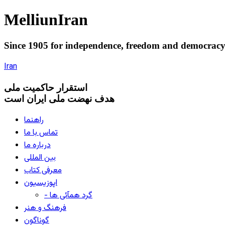
Melliun
Iran
Since 1905 for
independence
,
freedom
and
democrac
Iran
استقرار
حاکميت ملی
هدف نهضت ملی ایران است
راهنما
تماس با ما
درباره ما
بین المللی
معرفی کتاب
اپوزیسیون
- گرد همآئی ها
فرهنگ و هنر
گوناگون