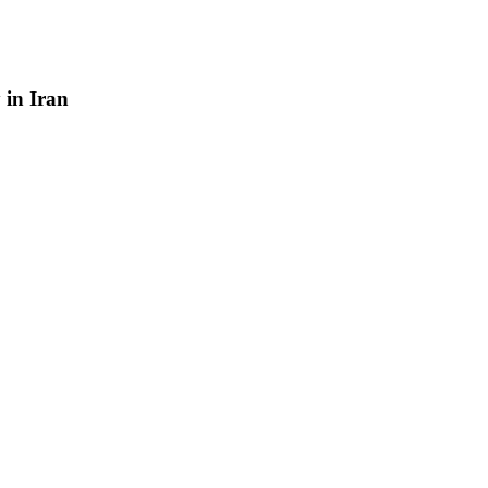
y
in
Iran