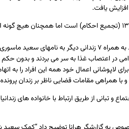
فزایش یافت.
هر چند که اجرای احکام موظف به اعمال ماده ۱۳۴ (تجمیع احکام) است
با فاصله کوتاهی پیش از این پرونده، آقای شیرزاد به همراه ۷ زند
ی در اعتصاب غذا به سر می بردند و بدون حکم ق
 لاپوشانی اعمال خود همه این افراد را به اتهام
 با همراهی مقامات قضایی ناظر بر زندان پرونده 
ماع و تبانی از طریق ارتباط با خانواده های زند
خصوص به گزارشگر هرانا توضیح داد “کمک سعید ش