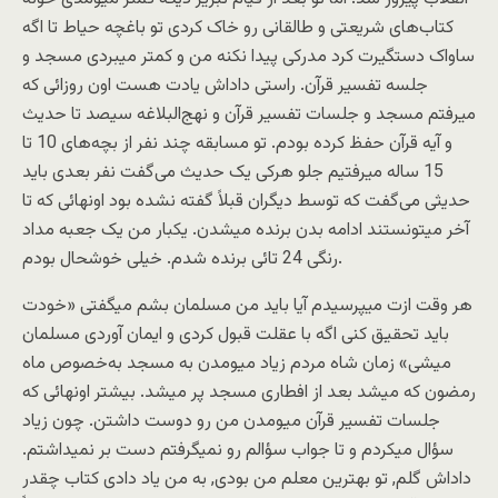
کتاب‌های شریعتی و طالقانی رو خاک کردی تو باغچه حیاط تا اگه
ساواک دستگیرت کرد مدرکی پیدا نکنه من و کمتر میبردی مسجد و
جلسه تفسیر قرآن. راستی داداش یادت هست اون روزائی که
میرفتم مسجد و جلسات تفسیر قرآن و نهج‌البلاغه سیصد تا حدیث
و آیه قرآن حفظ کرده بودم. تو مسابقه چند نفر از بچه‌های 10 تا
15 ساله میرفتیم جلو هرکی یک حدیث می‌گفت نفر بعدی باید
حدیثی می‌گفت که توسط دیگران قبلاً گفته نشده بود اونهائی که تا
آخر میتونستند ادامه بدن برنده میشدن. یکبار من یک جعبه مداد
رنگی 24 تائی برنده شدم. خیلی خوشحال بودم.
هر وقت ازت میپرسیدم آیا باید من مسلمان بشم میگفتی «خودت
باید تحقیق کنی اگه با عقلت قبول کردی و ایمان آوردی مسلمان
میشی» زمان شاه مردم زیاد میومدن به مسجد به‌خصوص ماه
رمضون که میشد بعد از افطاری مسجد پر میشد. بیشتر اونهائی که
جلسات تفسیر قرآن میومدن من رو دوست داشتن. چون زیاد
سؤال میکردم و تا جواب سؤالم رو نمیگرفتم دست بر نمیداشتم.
داداش گلم, تو بهترین معلم من بودی, به من یاد دادی کتاب چقدر