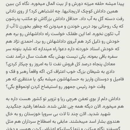
پیدا میشه حلقه میزنه دورش و از بیت المال میخوره. نگاه کن ببین
همین داداش کوچک لاریجانیها. چه اشتباهی کرد؟ از روی نادانی
رفت دسته گل به آب داد. حداقل داداش بزرگاش تو مکتب پدرشون
که یک روحانی بود درس خوندن و میدونن که چطور بخورن تا آب از
آب تکون نخوره. اما این طفلک خواست راه داداشهاش رو بره هم
خودش رو ذلیل کرد هم آبروی داداشهاش رو برد. احمدی نژاد هم
که خودش استاد خوردنه داره دعوا راه میندازه که شاید بتونه سر
سفره باقی بمونه. یکی نیست بهش بگه هشت سال درآمد نفت
معادل پنجاه درصد کل فروش نفت تا به امروز رو چیکار کردی؟
دادی به شیطان بزرگ خوب اعتراف کن. اگه واقعاً رهبر و فک و
فامیل و دوستان واریز به حسابهاشون میشه بگو. یا منتظری که هر
وقت خود رئیس جمهور رو استیضاح کردن اونموقع بگی؟
داداش دلم از بوی تعفن هرچی ریا و تزویر تو کشور هست داره به
هم میخوره. الان دیگه همه چی علنی شده. شماها رفتید جنگیدید
شهید شدید. الان چند تا لات بی سروپا خوزستان رو به خال
هندوی بشار اسد میبخشند. مابقی به اصطلاح سرداران هم مثل
گوسفند نگاه میکنن و تنها کسانیکه اعتراض کردن همسر و دختر