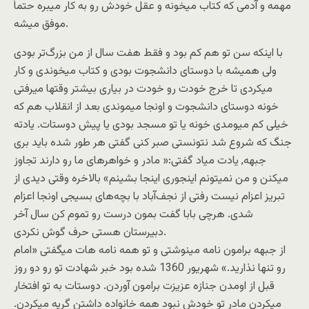
مهمه و آدمی که کتاب میخونه و عقل خودش رو به کار میبره حتماً
موفق میشه.
با اینکه سن تو هم کم بود و فقط هفت سال از من بزرگ‌تر بودی
ولی همیشه با دوستای دانشجوت بودی و کتاب میخوندی و کار
میکردی تا خرج خودت رو خودت در بیاری بیشتر وقتها میرفتی
خونه دوستای دانشجوت و اونجا میموندی بعد از انقلاب هم که
خیلی کم میومدی خونه یا تو مسجد بودی یا پیش دوستات. یادته
جنگ که شروع شد نتونستی صبر کنی گفتی هر طور شده باید بری
جبهه, یادت میاد گفتی:« مادر و خواهرهای ما رو دارند تجاوز
میکنن و من نمیتونم اینجوری اینجا بشینم» بالاخره وقتی دیدی از
تبریز اعزام نیست رفتی از نجف‌آباد با بچه‌های بسیجی اونجا اعزام
شدی. هرچی بابا گفت بمون درست رو تموم کن سال آخر
دبیرستان هستی حرف گوش نکردی.
از جبهه برامون نامه مینوشتی و تو همه نامه هات میگفتی «امام
رو تنها نذارید.» شهریور 1360 شده بود خبر شهادت تو رو دو روز
قبل از اومدن جنازه عزیزت برامون آوردن. دوستات به تو افتخار
میکردن مادر تو خودش نبود همه خانواده داشتن گریه میکردن.