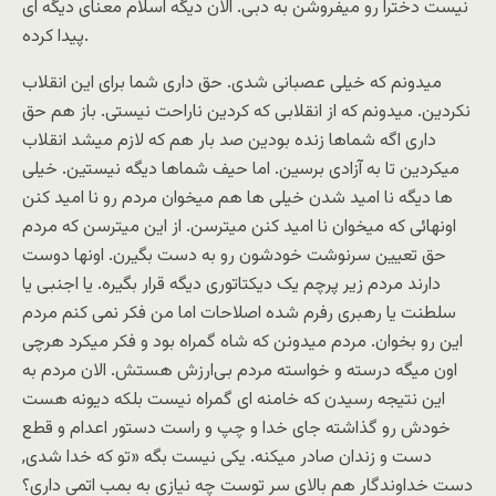
نیست دخترا رو میفروشن به دبی. الان دیگه اسلام معنای دیگه ای
پیدا کرده.
میدونم که خیلی عصبانی شدی. حق داری شما برای این انقلاب
نکردین. میدونم که از انقلابی که کردین ناراحت نیستی. باز هم حق
داری اگه شماها زنده بودین صد بار هم که لازم میشد انقلاب
میکردین تا به آزادی برسین. اما حیف شماها دیگه نیستین. خیلی
ها دیگه نا امید شدن خیلی ها هم میخوان مردم رو نا امید کنن
اونهائی که میخوان نا امید کنن میترسن. از این میترسن که مردم
حق تعیین سرنوشت خودشون رو به دست بگیرن. اونها دوست
دارند مردم زیر پرچم یک دیکتاتوری دیگه قرار بگیره. یا اجنبی یا
سلطنت یا رهبری رفرم شده اصلاحات اما من فکر نمی کنم مردم
این رو بخوان. مردم میدونن که شاه گمراه بود و فکر میکرد هرچی
اون میگه درسته و خواسته مردم بی‌ارزش هستش. الان مردم به
این نتیجه رسیدن که خامنه ای گمراه نیست بلکه دیونه هست
خودش رو گذاشته جای خدا و چپ و راست دستور اعدام و قطع
دست و زندان صادر میکنه. یکی نیست بگه «تو که خدا شدی,
دست خداوندگار هم بالای سر توست چه نیازی به بمب اتمی داری؟