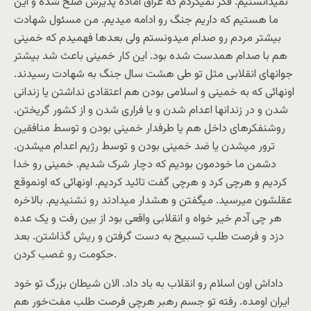
نمیدانستیم. فکر نمیکردم که عراق آماده پذیرش صلح شده و این
ما هستیم که داریم جنگ رو ادامه میدیم. من مسئول شهادت
بیشتر مردم رو صدام میدونستم ولی بعدها فهمیدم که خمینی
هم با صدام همدست شده بود. این کار خمینی باعث شد بیشتر
جوانهای انقلابی مثل تو طی هشت سال جنگ به شهادت رسیدند.
اونهائی که به خمینی و اسلامی بودن هم اعتقادی نداشتن یا زندانی
شدن و در زندانها اعدام شدن و یا فراری شدن و از کشور گریختن.
روشنفکرهای داخل هم یا طرفدار خمینی بودن و توسط منافقین
ترور میشدن یا ضد خمینی بودن و توسط رژیم اعدام میشدن.
دشمن ما خودمون بودیم که دچار شرک شدیم. خمینی رو خدا
کردیم و هرچی کرد و هرچی گفت تائید کردیم. اونهائی که اونموقع
عقلشون میرسید. میگفتن و هشدار میدادند رو نشنیدیم. بالاخره
هر چی آدم خیر خواه و انقلابی واقعی بود از بین رفت و یک عده
دزد و فرصت طلب تسبیح به دست گرفتن و ریش گذاشتن. بعد
حکومت رو غصب کردن.
داداش اون اسلام رو انقلاب به باد داد. الان شیطان بزرگ تو خود
ایران اومده. رفته تو جسم رهبر هرچی فرصت طلب مفت‌خور هم