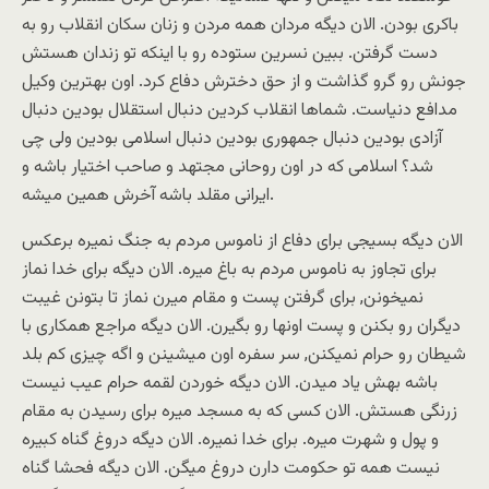
باکری بودن. الان دیگه مردان همه مردن و زنان سکان انقلاب رو به
دست گرفتن. ببین نسرین ستوده رو با اینکه تو زندان هستش
جونش رو گرو گذاشت و از حق دخترش دفاع کرد. اون بهترین وکیل
مدافع دنیاست. شماها انقلاب کردین دنبال استقلال بودین دنبال
آزادی بودین دنبال جمهوری بودین دنبال اسلامی بودین ولی چی
شد؟ اسلامی که در اون روحانی مجتهد و صاحب اختیار باشه و
ایرانی مقلد باشه آخرش همین میشه.
الان دیگه بسیجی برای دفاع از ناموس مردم به جنگ نمیره برعکس
برای تجاوز به ناموس مردم به باغ میره. الان دیگه برای خدا نماز
نمیخونن, برای گرفتن پست و مقام میرن نماز تا بتونن غیبت
دیگران رو بکنن و پست اونها رو بگیرن. الان دیگه مراجع همکاری با
شیطان رو حرام نمیکنن, سر سفره اون میشینن و اگه چیزی کم بلد
باشه بهش یاد میدن. الان دیگه خوردن لقمه حرام عیب نیست
زرنگی هستش. الان کسی که به مسجد میره برای رسیدن به مقام
و پول و شهرت میره. برای خدا نمیره. الان دیگه دروغ گناه کبیره
نیست همه تو حکومت دارن دروغ میگن. الان دیگه فحشا گناه