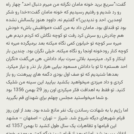
گفت:”سریع برید خونه مامان نگرانه من میرم دنبال احد” چهار راه
رو رد شدیم و رفتیم رسیدیم که خونه مامان گفت:«خدا رو شکر
اومدین. احد و ندیدین؟» گفتیم نه. داوود هنوز یکسالش نشده
بود تو قنداق بود. مامان داد به من گفت «مواظبش باش» خودش
هم چادرش رو سرش کرد رفت تو کوچه نگاش که کردم دیدم هی
میره سر کوچه تو خیابون کمی نگاه میکنه بعد برمیگرده میره ته
کوچه کنار رودخونه اونجا رو نگاه میکنه. خیلی نگران بود. چندین بار
اینکار و کرد. میترسید بلائی سرت بیاد داداش. هی می‌گفت «نگران
احد هستم» تا تو با داداش مسعود بیایی هزار بار نذر و نیاز میکرد.
بعدها شنیدیم که تو صف اول بودی دگمه های پیرهنت رو باز
کردی و داد میزدی میخواهید بکشید بیایید این سینه من شلیک
کنید. تو فقط به اهدافت فکر میکردی اون روز 29 بهمن 1356 بود
و شما میخواستید مجلس چهلم برای شهدای قم بگیرید.
اما رژیم با به شهادت رساندن یک نفر مانع شده بود. بعد از اون روز
قیام شهرهای دیگه شروع شد. شیراز – تهران – اصفهان – مشهد
این قیامها و تظاهرات یک سال طول کشید تا بهمن 1357 که
انقلاب پیروز شد. اما تو بعد از قیام تبریز دیگه کمتر میومدی خونه