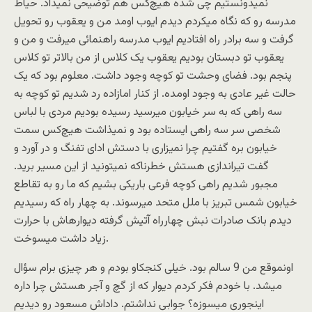
نمیدونستیم چی شده هیچ‌کس هم توضیحی نمیداد. حیاط
مدرسه رو که نگاه میکردم دیدم ایوب اومد من و یعقوب رو تحویل
گرفت و سه برادر راه افتادیم ایوب مدرسه راهنمائی میرفت و من و
یعقوب تو دبستان بودیم یعقوب یک کلاس از من بالاتر تو کلاس
پنجم بود. فضای وحشت تو کوچه وجود داشت. معلوم بود که یک
حالت غیر عادی به وجود اومده. از کنار امازاده رد شدیم تو کوچه به
سه راهی که به سر خیابون میرسید رسیده بودیم مردی با لباس
شخصی سر سه راهی ایستاده بود و نمیذاشت هیچ‌کس سمت
خیابون بره گفتیم چرا نمیزاری با دستش ادای تفنگ و در آورد و
گفت تیراندازی هستش خطرناکه نمیتونید از این مسیر برید.
مجبور شدیم راهی کوچه فرعی باریکی بشیم که ما رو به تقاطع
خیابون شمس تبریز با ملل متحد میرسوند. به چهار راه که رسیدیم
دیدم بانک صادرات نبش چهارراه آتیش گرفته دیوارهاش با حرارت
زیاد داشت میسوخت.
اونموقع من 9 سالم بود. خیلی کنجکاو بودم و هر چیزی برام سؤال
میشد. با خودم فکر کردم دیوار که از گچ و آجر هستش چرا داره
اینجوری میسوزه؟ جوابی نداشتم. داداش مسعود رو دیدیم