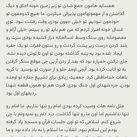
همسایه هامون جمع شدن تو زیر زمین خونه اجاق و دیگ
گذاشتن و از مهمونهامون پذیرائی میکردن. ما هیچ کدوممون تو
خودمون نبودیم. تو خیلی جوون بودی, وقت رفتنت نبود. توی
غسال خونه اصرار کردم که من هم باید تو رو ببینم. خیلی آرام و
معصومانه روی سنگ وسط غسالخانه دراز کشیده بودی سرت رو
بلند کردن درست زیر پشت گردنت و رو ستون فقرات تو یک حفره
ایجاد شده بود یه پنبه گذاشته بودن تو اون تا توش دیده نشه.
جای ترکش خمپاره بود که بعد از زدن آرپی جی موقع سنگر گرفتن
به تو اثابت کرده بود. آبجی اومد جلو و از صورت تو بوسید. با گریه
باهات خداحافظی کرد. جمعیت زیادی برای تشییع جنازه تو اومده
بودن. جزء شهدای اول جنگ بودی. قبرت هم تو همون قطعه شهدا
ردیفهای اول بود.
مثل نامه هات وصیت کرده بودی امام رو تنها نذاریم. ما امام رو
تنها نذاشتیم اما اون ما رو تنها گذاشت. درد دلم رو نمیدونم با چی
شروع کنم. اسلامی که تو اون جلسات قرآن و مسجد یاد گرفته
بودم این اسلام نبود. انقلاب ما اسلام را به باد داده بود و ما