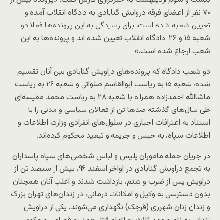
بیست و سوم اردیبهشت به خبرگزاری فارس گفت: «پرونده بیش از
۷۰ نفر از اعضای فرقه دروایش گنابادی به دادگاه انقلاب آمده و
تعیین شعبه شده است، برای رسیدگی به این پرونده‌ها فعلا دو
شعبه ۱۵ و ۲۶ دادگاه انقلاب تعیین شده اند و پرونده‌ها به این
شعب ارجاع شده است.»
دو شعب دادگاه که پرونده‌های دراویش گنابادی بین آنان تقسیم
شده، شعبه ۱۵ به ریاست ابوالقاسم صلواتی و شعبه ۲۶ به ریاست
ماشاالله احمدزاده همرا ه با شعبه ۲۸ به ریاست محمد مقیسه‌ای
طی سال‌های گذشته صدها تن از فعالان سیاسی و مدنی را با
استناد به اعترافات اجباری در سلول‌های انفرادی وزارت اطلاعات و
اطلاعات سپاه، به حبس‌ و جریمه و تبعید محکوم کرده‌اند.
در جریان حمله ماموران پلیس و لباس شخصی‌های سپاه پاسداران
به تجمع دراویش گنابادی در اواخر اسفند ۹۶، بیش از سیصد تن از
دراویش پس از ضرب و شتم، بازداشت شدند و اغلب آنان همچنان
بدون دسترسی به وکیل و امکانات درمانی، در زندان‌های تهران بزرگ
و زندان زنان شهرری (قرچک) نگهداری می‌شوند. یکی از دراویش