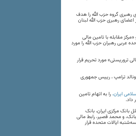
ی رهبری گروه حزب الله را هدف
 اعضای رهبری حزب الله لبنان
رکز مقابله با تامین مالی
ه عربی رهبران حزب الله را مورد
لی تروریستی» مورد تحریم قرار
م در ۲۱ مه ۲۰۱۷ در جریان سفر دونالد ترامپ ، رییس جمهوری
لامی ایران،
را به اتهام تامین
 داد.
ل بانک مرکزی ایران، بانک
بانک، و محمد قصیر، رابط مالی
ه‌شنبه ایالات متحده قرار