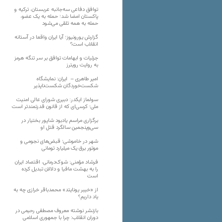
توافق دفاعی سه‌جانبه عربستان، ترکیه و
پاکستان امضا شد؛ حمله به یک عضو،
حمله به همه تلقی می‌شود
گزارش یورونیوز؛ آیا ایران واقعا در آستانه
انقلاب است؟
جزئیات و ابهامات توافق بر سر تنگه هرمز
به روایت رویترز
امیر طاهری – ایران: نمایشگاه
شکست‌خوردگان شکست‌ناپذیر
سولماز ایکدر: دبیری شورای عالی امنیت
ملی؛ کرسی‌ای که از قانون قدرتمندتر است
برگزاری مراسم یادبود شاپور بختیار در
سی‌وپنجمین سالگرد قتل او
شهر در خاموشی؛ قبض‌های نجومی و
موتور برق یک میلیارد تومانی
فرشاد مؤمنی: شوک‌درمانی، اقتصاد ایران
را به بهشت مافیا و دلالان تبدیل کرده
است
از «خیبر یونایتد» محمدباقر خرازی چه به
یاد داریم؟
بازنشر نوشته معروف مصطفی رحیمی در
دوران انقلاب: چرا با جمهوری اسلامی