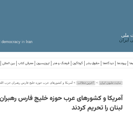
 ملی
ایران
d
democracy
in
Iran
ها
پیوندها
دیدگاه‌ها
حقوق بشر
گوناگون
فرهنگ و هنر
اپوزیسیون
معرفی کتاب
بین المللی
سایت ملیون ایران
آخرین مطالب
>
> آمریکا و کشورهای عرب حوزه خلیج فارس رهبران حزب الله ل
آمریکا و کشورهای عرب حوزه خلیج فارس رهبران 
لبنان را تحریم کردند