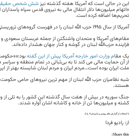
این در حالی است که آمریکا هفته گذشته نیز
شش شخص حقیقی و
«اتهام میلیون‌ها دلار انتقال مالی به نیروی قدس سپاه پاسداران
تحریم‌ها اضافه کرده است.
آمریکا از سال ۱۹۹۵ حزب الله لبنان را در فهرست گروه‌های تروریستی قرار داده است.
مقام‌های آمریکا و متحدان واشنگتن از جمله عربستان سعودی و 
فزاینده حزب‌الله لبنان در گوشه و کنار جهان هشدار داده‌اند.
یک مقا
م وزارت امور خارجه آمریکا پیش از این گفته
بود:««حکومت ا
از آن حمایت مالی می کند تا به بی‌ثباتی در تمام منطقه و سراسر د
ملت ایران بوده است…مردم ایران و مردم لبنان شایسته بهتر از ای
شبه نظامیان حزب الله لبنان از مهم ترین نیروهای حامی حکومت
هستند.
جنگ سوریه در بیش از هفت سال گذشته این کشور را به تلی از ویر
کشته و میلیون‌ها تن از خانه و کاشانه اشان آواره شدند.
با استفاده از گزارش های رویترز و رادیو فردا؛ خ.ک
از: رادیو فردا
Share this: