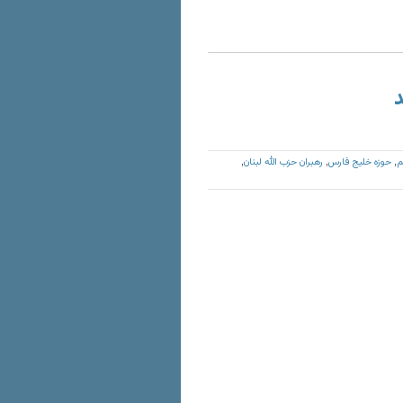
د
م
حوزه خلیج فارس
رهبران حزب الله لبنان
,
,
,