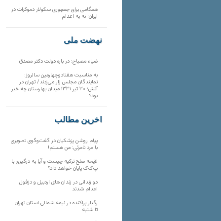
همگامی برای جمهوری سکولار دموکرات در
ایران: نه به اعدام
نهضت ملی
ضیاء مصباح: در باره دولت دکتر مصدق
به مناسبت هفتادوچهارمین سالروز:
نمایندگان مجلس زار می‌زدند/ تهران در
آتش؛ ۳۰ تیر ۱۳۳۱ میدان بهارستان چه خبر
بود؟
آخرین مطالب
پیام روشن پزشکیان در گفت‌و‌گوی تصویری
با مرد نامرئی: من هستم!
لایحه صلح ترکیه چیست و آیا به درگیری با
پ‌ک‌ک پایان خواهد داد؟
دو زندانی در زندان های اردبیل و دزفول
اعدام شدند
رگبار پراکنده در نیمه شمالی استان تهران
تا شنبه