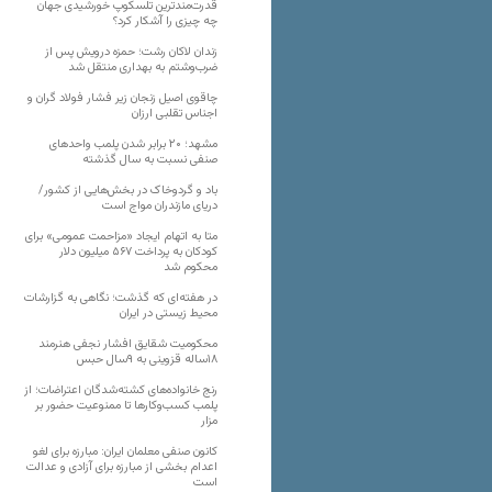
قدرت‌مندترین تلسکوپ خورشیدی جهان
چه چیزی را آشکار کرد؟
زندان لاکان رشت؛ حمزه درویش پس از
ضرب‌وشتم به بهداری منتقل شد
چاقوی اصیل زنجان زیر فشار فولاد گران و
اجناس تقلبی ارزان
مشهد؛ ۲۰ برابر شدن پلمب واحدهای
صنفی نسبت به سال گذشته
باد و گردوخاک در بخش‌هایی از کشور/
دریای مازندران مواج است
متا به اتهام ایجاد «مزاحمت عمومی» برای
کودکان به پرداخت ۵۶۷ میلیون دلار
محکوم شد
در هفته‌ای که گذشت؛ نگاهی به گزارشات
محیط زیستی در ایران
محکومیت شقایق افشار نجفی هنرمند
۱۸ساله قزوینی به ۹سال حبس
رنج خانواده‌های کشته‌شدگان اعتراضات؛ از
پلمب کسب‌وکارها تا ممنوعیت حضور بر
مزار
کانون صنفی معلمان ایران: مبارزه برای لغو
اعدام بخشی از مبارزه برای آزادی و عدالت
است