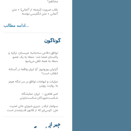
مخالفم؟
نقاب ضرورت (ترجمه از آلمانی) + متن
آلمانی + متن انگلیسی نوشته
ادامه مطالب...
گوناگون
توافق دفاعی سه‌جانبه عربستان، ترکیه و
پاکستان امضا شد؛ حمله به یک عضو،
حمله به همه تلقی می‌شود
گزارش یورونیوز؛ آیا ایران واقعا در آستانه
انقلاب است؟
جزئیات و ابهامات توافق بر سر تنگه هرمز
به روایت رویترز
امیر طاهری – ایران: نمایشگاه
شکست‌خوردگان شکست‌ناپذیر
سولماز ایکدر: دبیری شورای عالی امنیت
ملی؛ کرسی‌ای که از قانون قدرتمندتر است
خبر از
تارنماهای دیگر