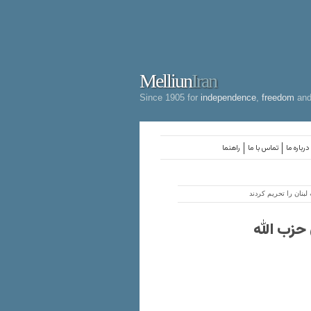
Melliun
Iran
Since 1905 for
independence
,
freedom
an
درباره ما
تماس با ما
راهنما
بنان را تحریم کردند
حزب الله