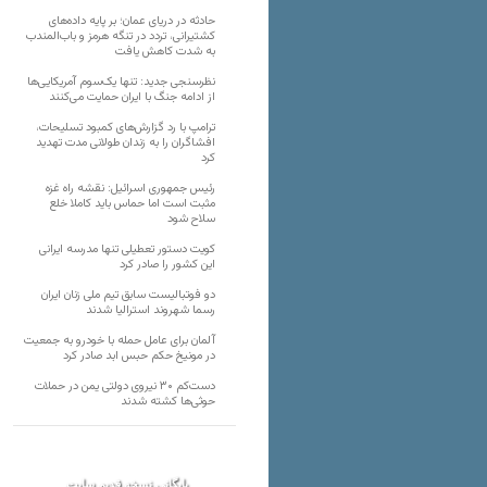
حادثه در دریای عمان؛ بر پایه داده‌های
کشتیرانی، تردد در تنگه هرمز و باب‌المندب
به شدت کاهش یافت
نظرسنجی جدید: تنها یک‌سوم آمریکایی‌ها
از ادامه جنگ با ایران حمایت می‌کنند
ترامپ با رد گزارش‌های کمبود تسلیحات،
افشاگران را به زندان طولانی مدت تهدید
کرد
رئیس‌ جمهوری اسرائیل: نقشه راه غزه
مثبت است اما حماس باید کاملا خلع
سلاح شود
کویت دستور تعطیلی تنها مدرسه ایرانی
این کشور را صادر کرد
دو فوتبالیست سابق تیم ملی زنان ایران
رسما شهروند استرالیا شدند
آلمان برای عامل حمله با خودرو به جمعیت
در مونیخ حکم حبس ابد صادر کرد
دست‌کم ۳۰ نیروی دولتی یمن در حملات
حوثی‌ها کشته شدند
بایگانی نسخه قدیم سایت