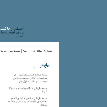
استقرار
حاکميت
هدف نهضت ملی 
است
شنبه, ۱۷ مرداد , ۱۴۰۵ |
خانه
نهضت ملی
سازمان‌
بیانیه
سازمان‌های
ملی
بیانیه مجامع اسلامی ایرانیان – در
محکومیت اعدام، سرکوب سیاسی–
اجتماعی، و نقض حقوق زنان
جبهه ملی ایران: ماشین اعدام را متوقف
کنید!
جبهه ملی ایران-خارج از کشور انجام
اعدام‌های وقیحانه در ملأِعام را محکوم
می‌کند