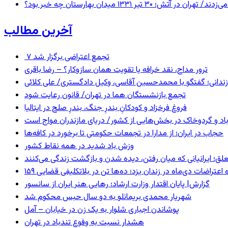
 ۱۳۳۱ میدان بهارستان چه خبر بود؟
آخرین مطالب
۷ تجمع اعتراضی برگزار شد
ترور مداح، نقد خرافه یا تقویت همان سازوکار؟ – رضا باقری
ندانی؛ گفتگو با محمدحسین آقاسی، وکیل دادگستری/ علی کلائی
تجمع بازنشستگان هما در تهران/ قانون رعایت شود
فروغ فرخزاد و کودکانِ بندرِ جنگ، بندرِ صلح در ایتالیا
اد و گردوخاک در بخش‌هایی از کشور/ دریای مازندران مواج است
حجاب در ایران؛ از مدارا در تجمعات حکومتی تا برخورد در کافه‌ها
وزش باد شدید در همه نقاط کشور
ق؛ ایرانیانی که میان رفتن، دیده شدن و بازگشت زندگی می‌کنند
ده اعتراضات دی‌ماه در زندان یزد؛ ده‌ها تن در بلاتکلیفی قضایی
گزارش| پایان اقتدار وزارت ارشاد؛ رهایی هنر ایران از سانسور
شهریار محمدی بریمانلو به دو سال حبس محکوم شد
پوشاندن اجباری شلوار به یک زن در خیابان – آمل
هشدار نسبت به وفوع تندباد در تهران