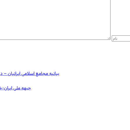
بیانیه مجامع اسلامی ایرانیان 
جبهه ملی ایران-خا