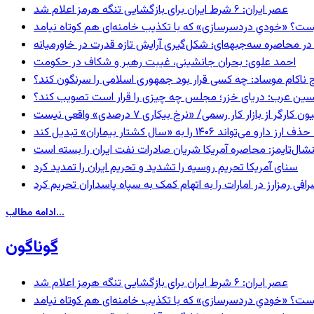
عصر ایران: ۶ شرط ایران برای بازگشایی تنگه هرمز اعلام شد
ست؟ «خودیِ دردسرسازی» که با تکذیب خامنه‌ای هم کوتاه نیامد
در محاصره سه‌جبهه‌ای؛ شکل‌گیری آرایش تازه قدرت در خاورمیانه
احمد علوی: بحران جانشینی، غیبت رهبر و شکاف در حکومت
 ناکام موساد: چه کسی قرار بود جمهوری اسلامی را سرنگون کند؟
ین عرب: دریای خزر؛ مجلس چه چیزی را قرار است تصویب کند؟
گر از بازار کار رسمی/ «نرخ بیکاری ۷ درصدی» واقعی نیست
ا به «سال کشتار بیماران» تبدیل کند
شال‌تایمز: محاصره آمریکا شریان صادرات نفت ایران را بسته است
سنای آمریکا تحریم روسیه را تشدید و تحریم ایران را تمدید کرد
فی رمزارز در امارات را به اتهام کمک به سپاه پاسداران تحریم کرد
ادامه مطالب...
گوناگون
عصر ایران: ۶ شرط ایران برای بازگشایی تنگه هرمز اعلام شد
ست؟ «خودیِ دردسرسازی» که با تکذیب خامنه‌ای هم کوتاه نیامد