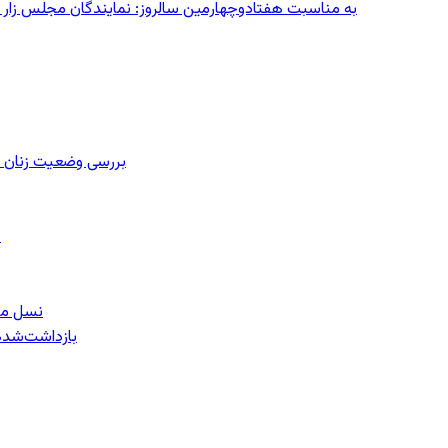
به مناسبت هفتادوچهارمین سالروز: نمایندگان مجلس زار می‌زدند/ تهران در آتش؛ ۳۰ تیر
بررسی وضعیت زنان ز
ب
نسل معل
۱۵۹ بازداشت‌ش