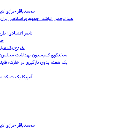
محمدباقر خرازی کی
عبدالرحمن الراشد: جمهوری اسلامی ایران 
ناصر اعتمادی: طرح
حس
خروج یک میلیون کار
سخنگوی کمیسیون بهداشت مجلس: حذف ارز دارو می‌تواند ۱۴۰۶ ر
یک هفته بدون بارگیری در خارک؛ فاینن
آمریکا یک شبکه صرا
محمدباقر خرازی کی