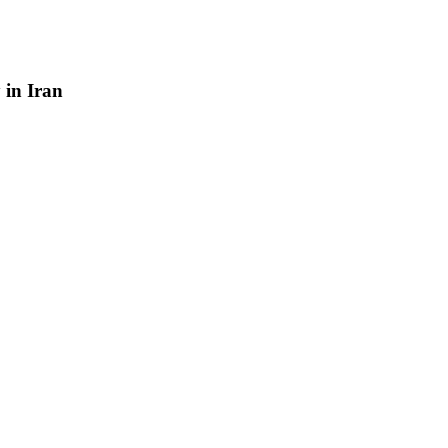
y
in
Iran