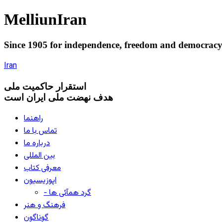
Melliun
Iran
Since 1905 for
independence
,
freedom
and
democrac
Iran
استقرار
حاکميت ملی
هدف نهضت ملی ایران است
راهنما
تماس با ما
درباره ما
بین المللی
معرفی کتاب
اپوزیسیون
- گرد همآئی ها
فرهنگ و هنر
گوناگون