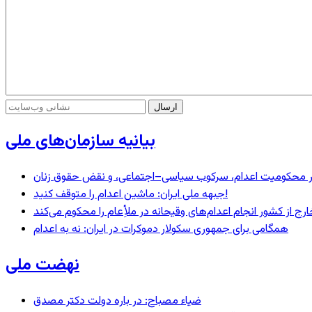
بیانیه سازمان‌های ملی
– در محکومیت اعدام، سرکوب سیاسی–اجتماعی، و نقض حقوق زنان
جبهه ملی ایران: ماشین اعدام را متوقف کنید!
رج از کشور انجام اعدام‌های وقیحانه در ملأِعام را محکوم می‌کند
همگامی برای جمهوری سکولار دموکرات در ایران: نه به اعدام
نهضت ملی
ضیاء مصباح: در باره دولت دکتر مصدق